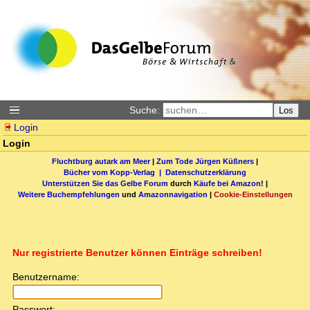
Suche:
Los
Login
Login
Fluchtburg autark am Meer
|
Zum Tode Jürgen Küßners
|
Bücher vom Kopp-Verlag |
Datenschutzerklärung
Unterstützen Sie das Gelbe Forum
durch
Käufe bei Amazon
! |
Weitere Buchempfehlungen
und
Amazonnavigation
|
Cookie-Einstellungen
Nur registrierte Benutzer können Einträge schreiben!
Benutzername:
Passwort: