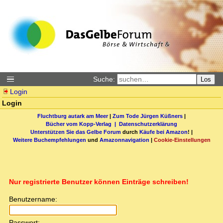
Suche:
Los
Login
Login
Fluchtburg autark am Meer
|
Zum Tode Jürgen Küßners
|
Bücher vom Kopp-Verlag |
Datenschutzerklärung
Unterstützen Sie das Gelbe Forum
durch
Käufe bei Amazon
! |
Weitere Buchempfehlungen
und
Amazonnavigation
|
Cookie-Einstellungen
Nur registrierte Benutzer können Einträge schreiben!
Benutzername:
Passwort: