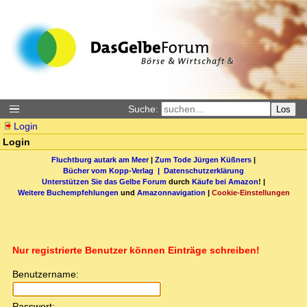
Suche:
Los
Login
Login
Fluchtburg autark am Meer
|
Zum Tode Jürgen Küßners
|
Bücher vom Kopp-Verlag |
Datenschutzerklärung
Unterstützen Sie das Gelbe Forum
durch
Käufe bei Amazon
! |
Weitere Buchempfehlungen
und
Amazonnavigation
|
Cookie-Einstellungen
Nur registrierte Benutzer können Einträge schreiben!
Benutzername:
Passwort: