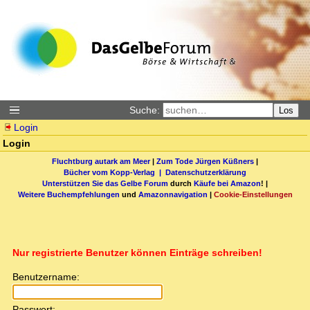
Suche:
Los
Login
Login
Fluchtburg autark am Meer
|
Zum Tode Jürgen Küßners
|
Bücher vom Kopp-Verlag |
Datenschutzerklärung
Unterstützen Sie das Gelbe Forum
durch
Käufe bei Amazon
! |
Weitere Buchempfehlungen
und
Amazonnavigation
|
Cookie-Einstellungen
Nur registrierte Benutzer können Einträge schreiben!
Benutzername:
Passwort: