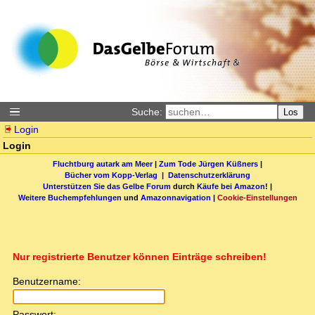
Suche:
Los
Login
Login
Fluchtburg autark am Meer
|
Zum Tode Jürgen Küßners
|
Bücher vom Kopp-Verlag |
Datenschutzerklärung
Unterstützen Sie das Gelbe Forum
durch
Käufe bei Amazon
! |
Weitere Buchempfehlungen
und
Amazonnavigation
|
Cookie-Einstellungen
Nur registrierte Benutzer können Einträge schreiben!
Benutzername:
Passwort: