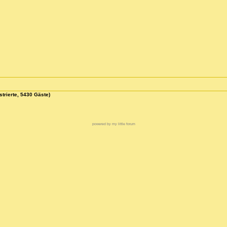
strierte, 5430 Gäste)
powered by my little forum