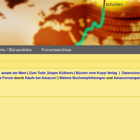
ts / Börsenlinks
Forumsarchive
 autark am Meer
|
Zum Tode Jürgen Küßners
|
Bücher vom Kopp-Verlag |
Datenschut
be Forum
durch
Käufe bei Amazon
! |
Weitere Buchempfehlungen
und
Amazonnavigat