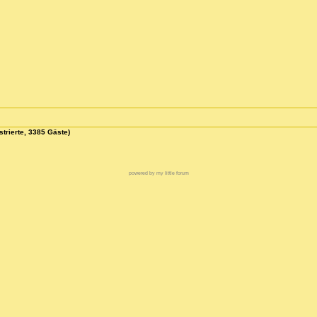
strierte, 3385 Gäste)
powered by my little forum