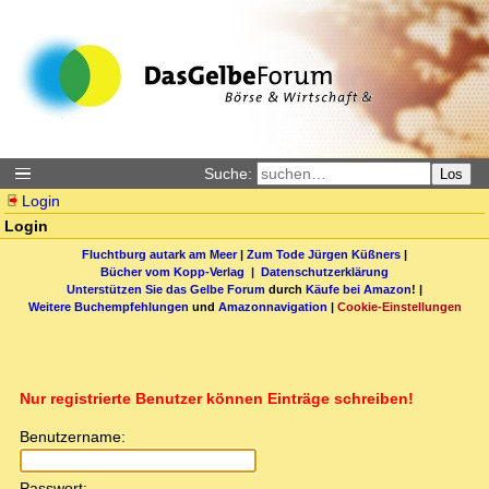
Suche:
Los
Login
Login
Fluchtburg autark am Meer
|
Zum Tode Jürgen Küßners
|
Bücher vom Kopp-Verlag |
Datenschutzerklärung
Unterstützen Sie das Gelbe Forum
durch
Käufe bei Amazon
! |
Weitere Buchempfehlungen
und
Amazonnavigation
|
Cookie-Einstellungen
Nur registrierte Benutzer können Einträge schreiben!
Benutzername:
Passwort: