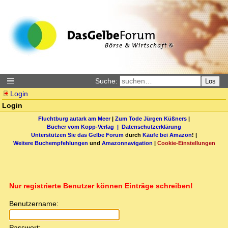
Suche:
Los
Login
Login
Fluchtburg autark am Meer
|
Zum Tode Jürgen Küßners
|
Bücher vom Kopp-Verlag |
Datenschutzerklärung
Unterstützen Sie das Gelbe Forum
durch
Käufe bei Amazon
! |
Weitere Buchempfehlungen
und
Amazonnavigation
|
Cookie-Einstellungen
Nur registrierte Benutzer können Einträge schreiben!
Benutzername:
Passwort: