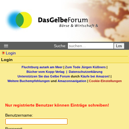
Suche:
Los
Login
Login
Fluchtburg autark am Meer
|
Zum Tode Jürgen Küßners
|
Bücher vom Kopp-Verlag |
Datenschutzerklärung
Unterstützen Sie das Gelbe Forum
durch
Käufe bei Amazon
! |
Weitere Buchempfehlungen
und
Amazonnavigation
|
Cookie-Einstellungen
Nur registrierte Benutzer können Einträge schreiben!
Benutzername:
Passwort: