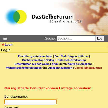
Suche:
Los
Login
Login
Fluchtburg autark am Meer
|
Zum Tode Jürgen Küßners
|
Bücher vom Kopp-Verlag |
Datenschutzerklärung
Unterstützen Sie das Gelbe Forum
durch
Käufe bei Amazon
! |
Weitere Buchempfehlungen
und
Amazonnavigation
|
Cookie-Einstellungen
Nur registrierte Benutzer können Einträge schreiben!
Benutzername:
Passwort: