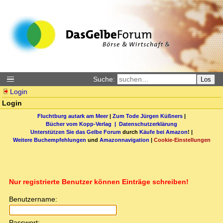
Suche:
Los
Login
Login
Fluchtburg autark am Meer
|
Zum Tode Jürgen Küßners
|
Bücher vom Kopp-Verlag |
Datenschutzerklärung
Unterstützen Sie das Gelbe Forum
durch
Käufe bei Amazon
! |
Weitere Buchempfehlungen
und
Amazonnavigation
|
Cookie-Einstellungen
Nur registrierte Benutzer können Einträge schreiben!
Benutzername:
Passwort: