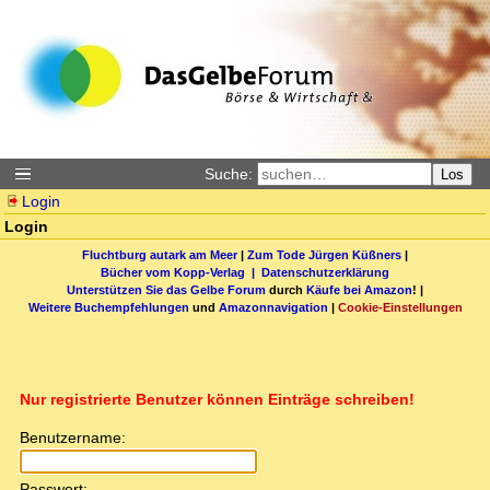
Suche:
Los
Login
Login
Fluchtburg autark am Meer
|
Zum Tode Jürgen Küßners
|
Bücher vom Kopp-Verlag |
Datenschutzerklärung
Unterstützen Sie das Gelbe Forum
durch
Käufe bei Amazon
! |
Weitere Buchempfehlungen
und
Amazonnavigation
|
Cookie-Einstellungen
Nur registrierte Benutzer können Einträge schreiben!
Benutzername:
Passwort: