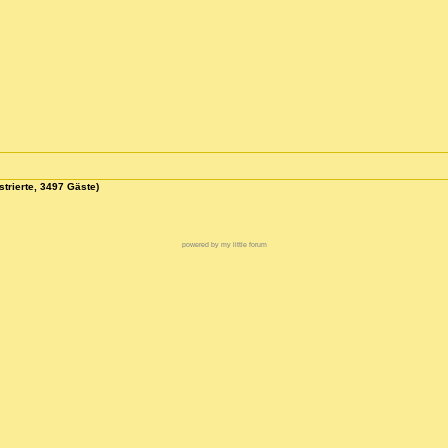
strierte, 3497 Gäste)
powered by my little forum