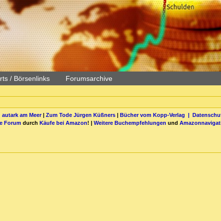
ts / Börsenlinks
Forumsarchive
 autark am Meer
|
Zum Tode Jürgen Küßners
|
Bücher vom Kopp-Verlag |
Datenschut
be Forum
durch
Käufe bei Amazon
! |
Weitere Buchempfehlungen
und
Amazonnavigat