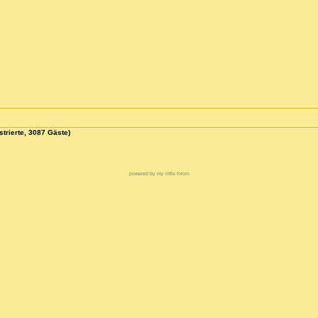
strierte, 3087 Gäste)
powered by my little forum