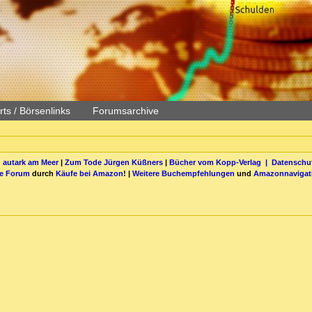
ts / Börsenlinks
Forumsarchive
 autark am Meer
|
Zum Tode Jürgen Küßners
|
Bücher vom Kopp-Verlag |
Datenschut
be Forum
durch
Käufe bei Amazon
! |
Weitere Buchempfehlungen
und
Amazonnavigat