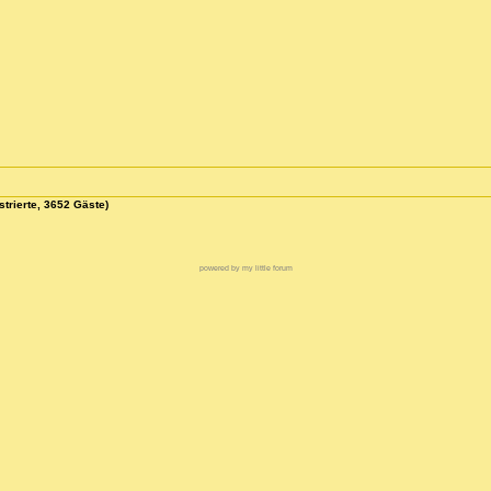
strierte, 3652 Gäste)
powered by my little forum