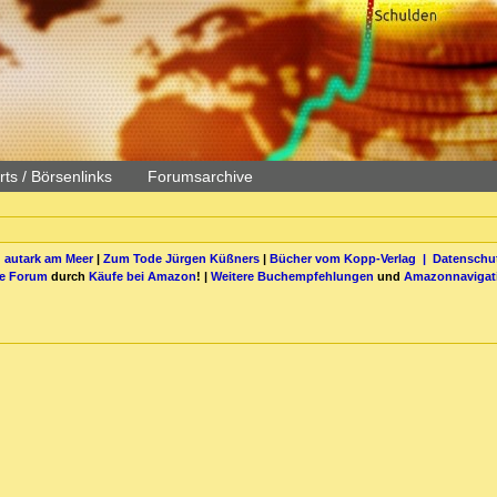
ts / Börsenlinks
Forumsarchive
 autark am Meer
|
Zum Tode Jürgen Küßners
|
Bücher vom Kopp-Verlag |
Datenschut
be Forum
durch
Käufe bei Amazon
! |
Weitere Buchempfehlungen
und
Amazonnavigat