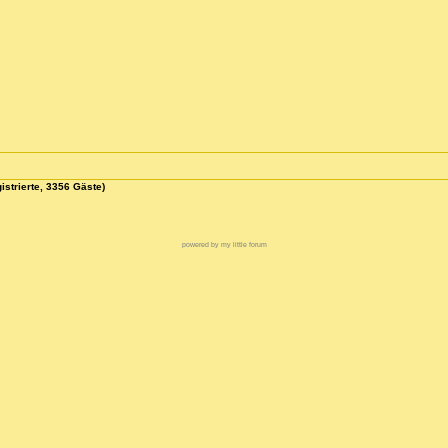
istrierte, 3356 Gäste)
powered by my little forum