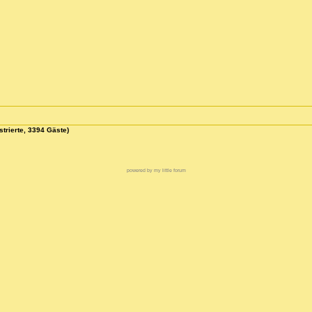
strierte, 3394 Gäste)
powered by my little forum