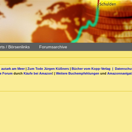
ts / Börsenlinks
Forumsarchive
 autark am Meer
|
Zum Tode Jürgen Küßners
|
Bücher vom Kopp-Verlag |
Datenschut
be Forum
durch
Käufe bei Amazon
! |
Weitere Buchempfehlungen
und
Amazonnavigat