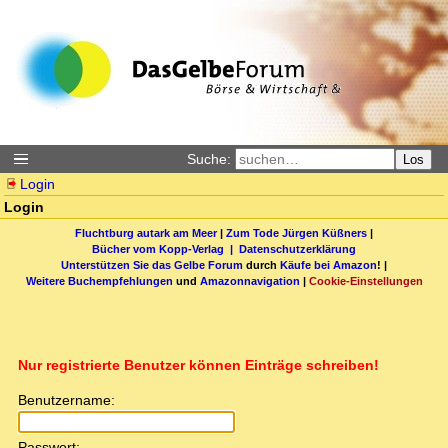
Suche:
Los
Login
Login
Fluchtburg autark am Meer
|
Zum Tode Jürgen Küßners
|
Bücher vom Kopp-Verlag |
Datenschutzerklärung
Unterstützen Sie das Gelbe Forum
durch
Käufe bei Amazon
! |
Weitere Buchempfehlungen
und
Amazonnavigation
|
Cookie-Einstellungen
Nur registrierte Benutzer können Einträge schreiben!
Benutzername:
Passwort: