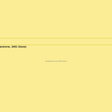
istrierte, 3461 Gäste)
powered by my little forum