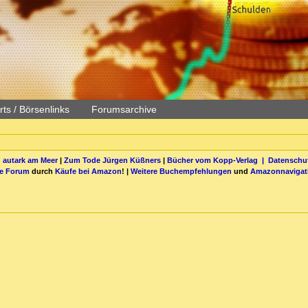
ts / Börsenlinks
Forumsarchive
 autark am Meer
|
Zum Tode Jürgen Küßners
|
Bücher vom Kopp-Verlag |
Datenschut
be Forum
durch
Käufe bei Amazon
! |
Weitere Buchempfehlungen
und
Amazonnavigat