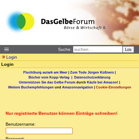
Suche:
Los
Login
Login
Fluchtburg autark am Meer
|
Zum Tode Jürgen Küßners
|
Bücher vom Kopp-Verlag |
Datenschutzerklärung
Unterstützen Sie das Gelbe Forum
durch
Käufe bei Amazon
! |
Weitere Buchempfehlungen
und
Amazonnavigation
|
Cookie-Einstellungen
Nur registrierte Benutzer können Einträge schreiben!
Benutzername:
Passwort: