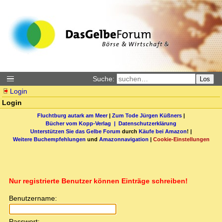
Suche:
Los
Login
Login
Fluchtburg autark am Meer
|
Zum Tode Jürgen Küßners
|
Bücher vom Kopp-Verlag |
Datenschutzerklärung
Unterstützen Sie das Gelbe Forum
durch
Käufe bei Amazon
! |
Weitere Buchempfehlungen
und
Amazonnavigation
|
Cookie-Einstellungen
Nur registrierte Benutzer können Einträge schreiben!
Benutzername:
Passwort: