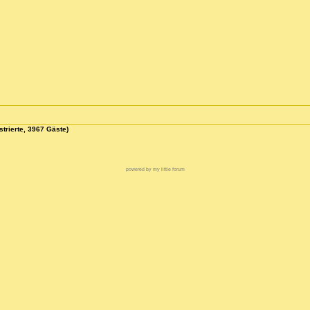
strierte, 3967 Gäste)
powered by my little forum