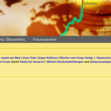
ts / Börsenlinks
Forumsarchive
 autark am Meer
|
Zum Tode Jürgen Küßners
|
Bücher vom Kopp-Verlag |
Datenschut
be Forum
durch
Käufe bei Amazon
! |
Weitere Buchempfehlungen
und
Amazonnavigat