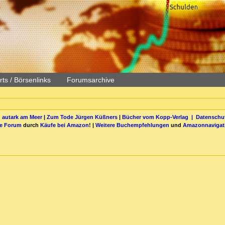
ts / Börsenlinks
Forumsarchive
 autark am Meer
|
Zum Tode Jürgen Küßners
|
Bücher vom Kopp-Verlag |
Datenschut
be Forum
durch
Käufe bei Amazon
! |
Weitere Buchempfehlungen
und
Amazonnavigat