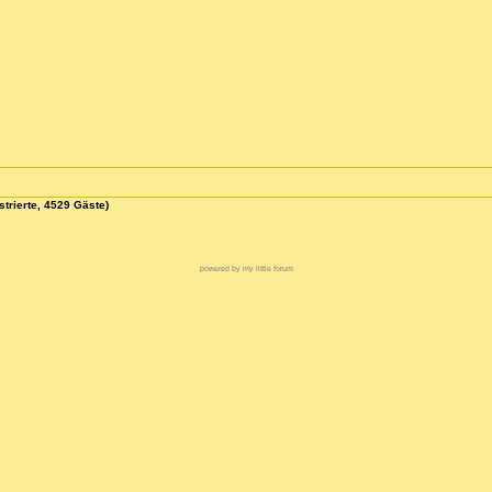
strierte, 4529 Gäste)
powered by my little forum