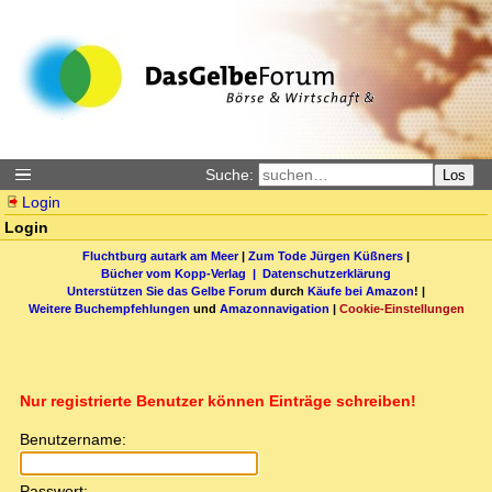
Suche:
Los
Login
Login
Fluchtburg autark am Meer
|
Zum Tode Jürgen Küßners
|
Bücher vom Kopp-Verlag |
Datenschutzerklärung
Unterstützen Sie das Gelbe Forum
durch
Käufe bei Amazon
! |
Weitere Buchempfehlungen
und
Amazonnavigation
|
Cookie-Einstellungen
Nur registrierte Benutzer können Einträge schreiben!
Benutzername:
Passwort: