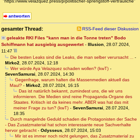
"https://www.velazquez.press/p/politischer-sprengstoff-vertrauliche"
antworten
gesamter Thread:
RSS-Feed dieser Diskussion
geleakte RKI Files "kann man in die Tonne treten" Bodo
Schiffmann hat ausgiebig ausgewertet
-
Illusion
,
28.07.2024,
11:47
Die besten Leaks sind die Leaks, die man selber verursacht ...
-
Mirko2
,
28.07.2024, 12:18
Wer würde Aya Velazquez schaden wollen? (kwT)
-
SevenSamurai
,
28.07.2024, 14:30
Gegenfrage, warum halten die Massenmedien aktuell das
Maul?
-
Mirko2
,
28.07.2024, 16:15
Das ist natürlich bekannt, zumindest uns, die wir uns
informieren. Die Medien sind reine Propaganda-Organe des
Staates. Kritisch ist da keines mehr. ABER was hat das mit
meiner Frage zu tun? (kwT)
-
SevenSamurai
,
28.07.2024,
18:35
Durch mangelnde Geduld schaden die Protagonisten der Sache
- Das Zusatzmaterial hat schon interessante neue Sachverhalte
hervor gebracht
-
Odysseus
,
28.07.2024, 15:03
Mir ist es immer noch nicht gelungen, das Zusatzmaterial zu