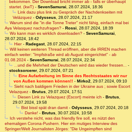
bekommen. Der Download bricht immer ab - falls er überhaupt
startet. (kwT)
-
SevenSamurai
,
28.07.2024, 18:36
Link dazu plus link zu Gespräch der Nachdenkseiten mit
Velázquez
-
Odysseus
,
28.07.2024, 21:17
Warum sind die "in die Tonne Treter" nicht fähig, einfach mal bei
Aya Velasquez nachzufragen?
-
Rossi
,
28.07.2024, 18:39
Wo kann man es wirklich downloaden?
-
SevenSamurai
,
28.07.2024, 18:42
Hier
-
Radegast
,
28.07.2024, 22:15
Will keinen weiteren Thread eröffnen, aber die IRREN machen
einfach weiter: "Impfstraße wird ab August eingerichtet" - ab
01.08.2024
-
SevenSamurai
,
28.07.2024, 22:34
...und die Mehrheit der Deutschen wird das wieder fressen...
-
stocksorcerer
,
29.07.2024, 07:21
Eine Aufarbeitung im Sinne des Rechtsstaates wir nur
von Außen kommen können!!
-
Mirko2
,
29.07.2024, 09:10
Sieht nach baldigem Frieden in der Ukraine aus ; sowie Escort
Velazquez
-
Brutus
,
29.07.2024, 17:51
Diesen Link zu Velazquez (Escort) meinte ich
-
Brutus
,
29.07.2024, 19:58
Bist bissl spät dran damit
-
Odysseus
,
29.07.2024, 20:18
Danke!
-
Brutus
,
30.07.2024, 10:58
Ich verstehe nicht, was das friendly fire soll, es nützt den
ehemaligen Corona-Pushern. Hier ein mutiges Interview des
Springer/Welt Journalisten Jörges: "Die Ungeimpften sind