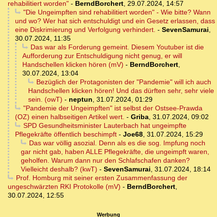
rehabilitiert worden"
-
BerndBorchert
,
29.07.2024, 14:57
"Die Ungeimpften sind rehabilitiert worden" - Wie bitte? Wann
und wo? Wer hat sich entschuldigt und ein Gesetz erlassen, dass
eine Diskrimierung und Verfolgung verhindert.
-
SevenSamurai
,
30.07.2024, 11:35
Das war als Forderung gemeint. Diesem Youtuber ist die
Aufforderung zur Entschuldigung nicht genug, er will
Handschellen klicken hören (mV)
-
BerndBorchert
,
30.07.2024, 13:04
Bezüglich der Protagonisten der "Pandemie" will ich auch
Handschellen klicken hören! Und das dürften sehr, sehr viele
sein. (owT)
-
neptun
,
31.07.2024, 01:29
"Pandemie der Ungeimpften" ist selbst der Ostsee-Prawda
(OZ) einen halbseitigen Artikel wert.
-
Griba
,
31.07.2024, 09:02
SPD Gesundheitsminister Lauterbach hat ungeimpfte
Pflegekräfte öffentlich beschimpft
-
Joe68
,
31.07.2024, 15:29
Das war völlig asozial. Denn als es die sog. Impfung noch
gar nicht gab, haben ALLE Pflegekräfte, die ungeimpft waren,
geholfen. Warum dann nur den Schlafschafen danken?
Vielleicht deshalb? (kwT)
-
SevenSamurai
,
31.07.2024, 18:14
Prof. Homburg mit seiner ersten Zusammenfassung der
ungeschwärzten RKI Protokolle (mV)
-
BerndBorchert
,
30.07.2024, 12:55
Werbung