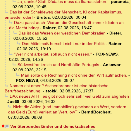
Ja, danke! Statt Dädalus muss da Ikarus stehen.
-
paranoia
,
02.08.2026, 10:45
Das ist der Scheideweg der Menscheit, KI oder Kapitalismus,
entweder oder!
-
Brutus
,
02.08.2026, 00:04
Dazu passt auch: Warum die Gesellschaft immer Idioten an
die Macht bringt
-
Rainer
,
02.08.2026, 13:47
Das ist das Wesen der westlichen Demokratien
-
Dieter
,
02.08.2026, 15:52
Das Mittelmaß herscht nicht nur in der Politik
-
Rainer
,
02.08.2026, 19:19
"Wer nicht arbeitet, soll auch nicht essen."
-
FOX-NEWS
,
02.08.2026, 14:26
Südwestfrankreich und Nordhälfte Portugals
-
Ankawor
,
02.08.2026, 22:15
Man sollte die Rechnung nicht ohne den Wirt aufmachen.
-
FOX-NEWS
,
04.08.2026, 08:07
Nomen est omen? Aschenbrenner ist eine historische
Berufsbezeichnung:
-
stokk'
,
02.08.2026, 17:37
DAX neues ATH , es gibt noch sehr sehr viel Geld zum abgreifen
-
Joe68
,
03.08.2026, 16:33
Nicht die Aktien (und Immobilien) gewinnen an Wert, sondern
das Geld (Euro) verliert an Wert. owT
-
BerndBorchert
,
07.08.2026, 08:09
Verräterbundesländer und demokratisches