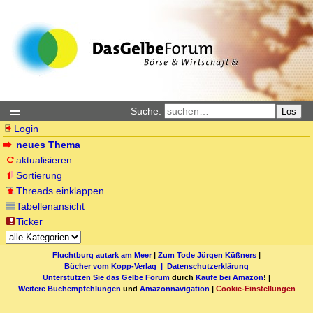
Suche:
Los
Login
neues Thema
aktualisieren
Sortierung
Threads einklappen
Tabellenansicht
Ticker
Fluchtburg autark am Meer
|
Zum Tode Jürgen Küßners
|
Bücher vom Kopp-Verlag |
Datenschutzerklärung
Unterstützen Sie das Gelbe Forum
durch
Käufe bei Amazon
! |
Weitere Buchempfehlungen
und
Amazonnavigation
|
Cookie-Einstellungen