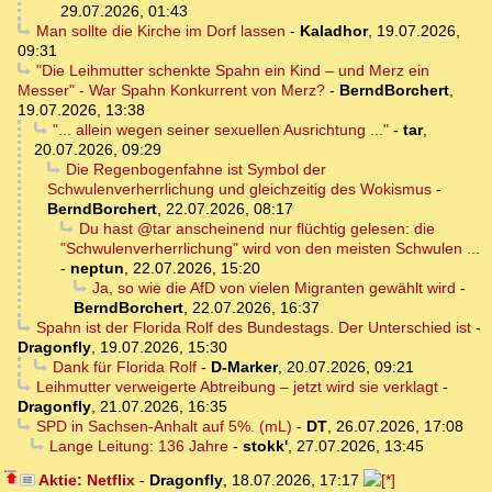
29.07.2026, 01:43
Man sollte die Kirche im Dorf lassen
-
Kaladhor
,
19.07.2026,
09:31
"Die Leihmutter schenkte Spahn ein Kind – und Merz ein
Messer" - War Spahn Konkurrent von Merz?
-
BerndBorchert
,
19.07.2026, 13:38
"... allein wegen seiner sexuellen Ausrichtung ..."
-
tar
,
20.07.2026, 09:29
Die Regenbogenfahne ist Symbol der
Schwulenverherrlichung und gleichzeitig des Wokismus
-
BerndBorchert
,
22.07.2026, 08:17
Du hast @tar anscheinend nur flüchtig gelesen: die
"Schwulenverherrlichung" wird von den meisten Schwulen ...
-
neptun
,
22.07.2026, 15:20
Ja, so wie die AfD von vielen Migranten gewählt wird
-
BerndBorchert
,
22.07.2026, 16:37
Spahn ist der Florida Rolf des Bundestags. Der Unterschied ist
-
Dragonfly
,
19.07.2026, 15:30
Dank für Florida Rolf
-
D-Marker
,
20.07.2026, 09:21
Leihmutter verweigerte Abtreibung – jetzt wird sie verklagt
-
Dragonfly
,
21.07.2026, 16:35
SPD in Sachsen-Anhalt auf 5%. (mL)
-
DT
,
26.07.2026, 17:08
Lange Leitung: 136 Jahre
-
stokk'
,
27.07.2026, 13:45
Aktie: Netflix
-
Dragonfly
,
18.07.2026, 17:17