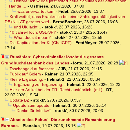
Dottore: Ich würde jetzt sofort neue Schulden der öffentlichen
Hände …
-
Ostfriese
,
24.07.2026, 07:00
was unerwartet kam
-
Fidel
,
25.07.2026, 13:37
Krall wettet, dass Frankreich bei einer Zahlungsunfähigkeit von
DE+NL+AT gerettet wird
-
BerndBorchert
,
23.07.2026, 16:03
und UK lacht...
-
stokk'
,
23.07.2026, 16:23
40 Jahre-Hoch: USD/JPY
-
stokk'
,
23.07.2026, 16:47
What does it mean?
-
stokk'
,
27.07.2026, 12:58
Die Kapitulation der KI (ChatGPT)
-
FredMeyer
,
25.07.2026,
17:14
Rumänien: Cyberkrimineller löscht die gesamte
Grundbuchdatenbank des Landes
-
lotte
,
21.07.2026, 20:28
Taschengeld aufbessern
-
JJB
,
21.07.2026, 21:15
Publik auf Golem
-
Rainer
,
21.07.2026, 22:05
Kleine Ergänzung:
-
helmut-1
,
22.07.2026, 05:34
Ergänzung zur Ergänzung:
-
helmut-1
,
22.07.2026, 13:23
Hier der Artikel bei der FR. Recht ausführlich. (mL)
-
DT
,
22.07.2026, 15:54
Update BZ
-
stokk'
,
27.07.2026, 07:37
Update zum update
-
helmut-1
,
30.07.2026, 15:14
Danke für Info kwT
-
stokk'
,
30.07.2026, 20:03
Abseits des Fokus‘. Die zunehmende Romanisierung
Europas.
-
Plancius
,
19.07.2026, 18:16