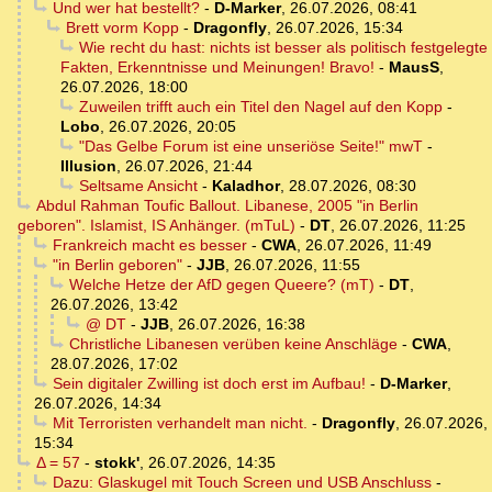
Und wer hat bestellt?
-
D-Marker
,
26.07.2026, 08:41
Brett vorm Kopp
-
Dragonfly
,
26.07.2026, 15:34
Wie recht du hast: nichts ist besser als politisch festgelegte
Fakten, Erkenntnisse und Meinungen! Bravo!
-
MausS
,
26.07.2026, 18:00
Zuweilen trifft auch ein Titel den Nagel auf den Kopp
-
Lobo
,
26.07.2026, 20:05
"Das Gelbe Forum ist eine unseriöse Seite!" mwT
-
Illusion
,
26.07.2026, 21:44
Seltsame Ansicht
-
Kaladhor
,
28.07.2026, 08:30
Abdul Rahman Toufic Ballout. Libanese, 2005 "in Berlin
geboren". Islamist, IS Anhänger. (mTuL)
-
DT
,
26.07.2026, 11:25
Frankreich macht es besser
-
CWA
,
26.07.2026, 11:49
"in Berlin geboren"
-
JJB
,
26.07.2026, 11:55
Welche Hetze der AfD gegen Queere? (mT)
-
DT
,
26.07.2026, 13:42
@ DT
-
JJB
,
26.07.2026, 16:38
Christliche Libanesen verüben keine Anschläge
-
CWA
,
28.07.2026, 17:02
Sein digitaler Zwilling ist doch erst im Aufbau!
-
D-Marker
,
26.07.2026, 14:34
Mit Terroristen verhandelt man nicht.
-
Dragonfly
,
26.07.2026,
15:34
Δ = 57
-
stokk'
,
26.07.2026, 14:35
Dazu: Glaskugel mit Touch Screen und USB Anschluss
-