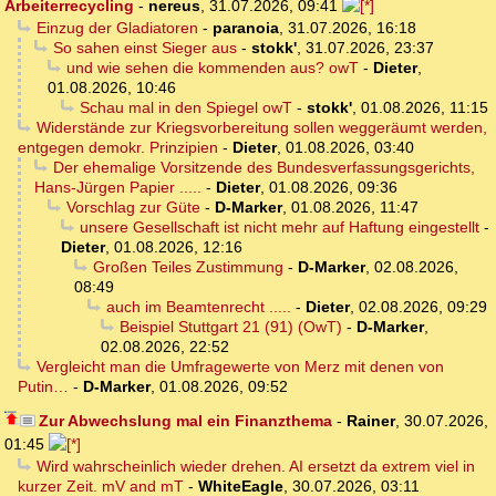
Arbeiterrecycling
-
nereus
,
31.07.2026, 09:41
Einzug der Gladiatoren
-
paranoia
,
31.07.2026, 16:18
So sahen einst Sieger aus
-
stokk'
,
31.07.2026, 23:37
und wie sehen die kommenden aus? owT
-
Dieter
,
01.08.2026, 10:46
Schau mal in den Spiegel owT
-
stokk'
,
01.08.2026, 11:15
Widerstände zur Kriegsvorbereitung sollen weggeräumt werden,
entgegen demokr. Prinzipien
-
Dieter
,
01.08.2026, 03:40
Der ehemalige Vorsitzende des Bundesverfassungsgerichts,
Hans-Jürgen Papier .....
-
Dieter
,
01.08.2026, 09:36
Vorschlag zur Güte
-
D-Marker
,
01.08.2026, 11:47
unsere Gesellschaft ist nicht mehr auf Haftung eingestellt
-
Dieter
,
01.08.2026, 12:16
Großen Teiles Zustimmung
-
D-Marker
,
02.08.2026,
08:49
auch im Beamtenrecht .....
-
Dieter
,
02.08.2026, 09:29
Beispiel Stuttgart 21 (91) (OwT)
-
D-Marker
,
02.08.2026, 22:52
Vergleicht man die Umfragewerte von Merz mit denen von
Putin…
-
D-Marker
,
01.08.2026, 09:52
Zur Abwechslung mal ein Finanzthema
-
Rainer
,
30.07.2026,
01:45
Wird wahrscheinlich wieder drehen. AI ersetzt da extrem viel in
kurzer Zeit. mV and mT
-
WhiteEagle
,
30.07.2026, 03:11