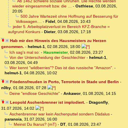
Ab 1462 schwere soziale Unruhen. Die Rechte werden
wieder eingesammelt bzw. die …
-
Ostfriese
,
03.08.2026,
20:05
500 Jahre Wartezeit ohne Hoffnung auf Besserung für
Volkswagen....
-
Fidel
,
04.08.2026, 10:43
jeder 5. Arbeitsplatzverlust im Bereich KFZ-Branche =
aufgrund Konkurs
-
Dieter
,
03.08.2026, 17:18
Hab mir den Hinweis des Hausmeisters zu Herzen
genommen.
-
helmut-1
,
02.08.2026, 18:00
Ich sag's mal so:
-
Hausmeister
,
02.08.2026, 23:27
Von der Unterscheidung der Geschlechter
-
helmut-1
,
03.08.2026, 04:49
Wer kennt "wildberries"? Das ist das russische "Amazon".
-
helmut-1
,
04.08.2026, 10:02
Friedensfreuden in Porto, Terrortote in Stade und Berlin
-
n0by
,
01.08.2026, 07:28
Deine "endlose Geschichte"
-
Ankawor
,
01.08.2026, 14:15
Leopold Aschenbrenner ist implodiert.
-
Dragonfly
,
31.07.2026, 14:02
Aschenbrenner war kein Aschenputtel sondern Dädalus
-
paranoia
,
31.07.2026, 16:00
Meinst Du Ikarus? (mT)
-
DT
,
01.08.2026, 23:47