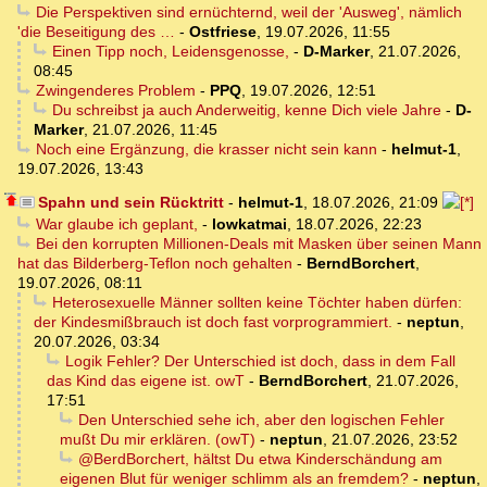
Die Perspektiven sind ernüchternd, weil der 'Ausweg', nämlich
'die Beseitigung des …
-
Ostfriese
,
19.07.2026, 11:55
Einen Tipp noch, Leidensgenosse,
-
D-Marker
,
21.07.2026,
08:45
Zwingenderes Problem
-
PPQ
,
19.07.2026, 12:51
Du schreibst ja auch Anderweitig, kenne Dich viele Jahre
-
D-
Marker
,
21.07.2026, 11:45
Noch eine Ergänzung, die krasser nicht sein kann
-
helmut-1
,
19.07.2026, 13:43
Spahn und sein Rücktritt
-
helmut-1
,
18.07.2026, 21:09
War glaube ich geplant,
-
lowkatmai
,
18.07.2026, 22:23
Bei den korrupten Millionen-Deals mit Masken über seinen Mann
hat das Bilderberg-Teflon noch gehalten
-
BerndBorchert
,
19.07.2026, 08:11
Heterosexuelle Männer sollten keine Töchter haben dürfen:
der Kindesmißbrauch ist doch fast vorprogrammiert.
-
neptun
,
20.07.2026, 03:34
Logik Fehler? Der Unterschied ist doch, dass in dem Fall
das Kind das eigene ist. owT
-
BerndBorchert
,
21.07.2026,
17:51
Den Unterschied sehe ich, aber den logischen Fehler
mußt Du mir erklären. (owT)
-
neptun
,
21.07.2026, 23:52
@BerdBorchert, hältst Du etwa Kinderschändung am
eigenen Blut für weniger schlimm als an fremdem?
-
neptun
,