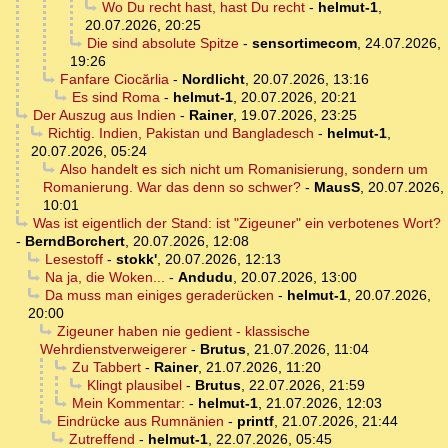
Wo Du recht hast, hast Du recht
-
helmut-1
,
20.07.2026, 20:25
Die sind absolute Spitze
-
sensortimecom
,
24.07.2026,
19:26
Fanfare Ciocărlia
-
Nordlicht
,
20.07.2026, 13:16
Es sind Roma
-
helmut-1
,
20.07.2026, 20:21
Der Auszug aus Indien
-
Rainer
,
19.07.2026, 23:25
Richtig. Indien, Pakistan und Bangladesch
-
helmut-1
,
20.07.2026, 05:24
Also handelt es sich nicht um Romanisierung, sondern um
Romanierung. War das denn so schwer?
-
MausS
,
20.07.2026,
10:01
Was ist eigentlich der Stand: ist "Zigeuner" ein verbotenes Wort?
-
BerndBorchert
,
20.07.2026, 12:08
Lesestoff
-
stokk'
,
20.07.2026, 12:13
Na ja, die Woken...
-
Andudu
,
20.07.2026, 13:00
Da muss man einiges geraderücken
-
helmut-1
,
20.07.2026,
20:00
Zigeuner haben nie gedient - klassische
Wehrdienstverweigerer
-
Brutus
,
21.07.2026, 11:04
Zu Tabbert
-
Rainer
,
21.07.2026, 11:20
Klingt plausibel
-
Brutus
,
22.07.2026, 21:59
Mein Kommentar:
-
helmut-1
,
21.07.2026, 12:03
Eindrücke aus Rumnänien
-
printf
,
21.07.2026, 21:44
Zutreffend
-
helmut-1
,
22.07.2026, 05:45