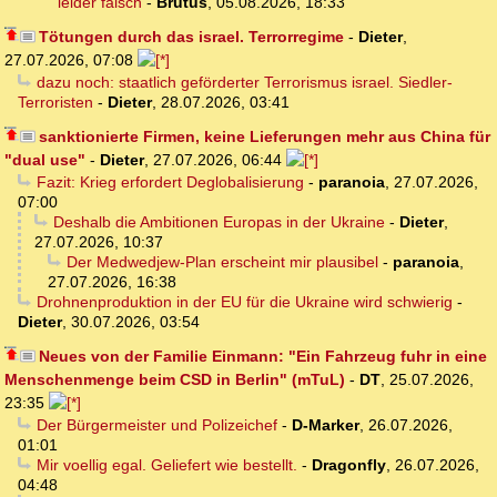
leider falsch
-
Brutus
,
05.08.2026, 18:33
Tötungen durch das israel. Terrorregime
-
Dieter
,
27.07.2026, 07:08
dazu noch: staatlich geförderter Terrorismus israel. Siedler-
Terroristen
-
Dieter
,
28.07.2026, 03:41
sanktionierte Firmen, keine Lieferungen mehr aus China für
"dual use"
-
Dieter
,
27.07.2026, 06:44
Fazit: Krieg erfordert Deglobalisierung
-
paranoia
,
27.07.2026,
07:00
Deshalb die Ambitionen Europas in der Ukraine
-
Dieter
,
27.07.2026, 10:37
Der Medwedjew-Plan erscheint mir plausibel
-
paranoia
,
27.07.2026, 16:38
Drohnenproduktion in der EU für die Ukraine wird schwierig
-
Dieter
,
30.07.2026, 03:54
Neues von der Familie Einmann: "Ein Fahrzeug fuhr in eine
Menschenmenge beim CSD in Berlin" (mTuL)
-
DT
,
25.07.2026,
23:35
Der Bürgermeister und Polizeichef
-
D-Marker
,
26.07.2026,
01:01
Mir voellig egal. Geliefert wie bestellt.
-
Dragonfly
,
26.07.2026,
04:48