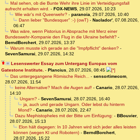
Mal sehen, ob die Bunte Wehr ihre Linie im Verteidigungsfall
aufrecht erhalten wird.
-
FOX-NEWS
,
29.07.2026, 10:23
Wie wär's mit Queerwehr?
-
paranoia
,
29.07.2026, 10:40
Dann lieber "Bundesquer" :-) (owT)
-
Naclador'
,
07.08.2026,
06:47
Was wäre, wenn Pistorius in Absprache mit Merz einer
Bundeswehr-Kompanie den Flug in die Ukraine befiehlt?
-
BerndBorchert
,
29.07.2026, 13:37
Warum musste ich gerade an die "Impfpflicht" denken?
-
SevenSamurai
,
29.07.2026, 14:32
Lesenswerter Essay zum Untergang Europas vom
Gatestone Institute.
-
Plancius
,
28.07.2026, 08:45
Das untergegangene Römische Reich...
-
sensortimecom
,
28.07.2026, 11:54
keine Alternative? Mach die Augen auf!
-
Canario
,
28.07.2026,
14:10
Ungarn?
-
SevenSamurai
,
28.07.2026, 16:40
ja, auch und gerade Ungarn. Oder lebst du hinterm
Mond?
-
Canario
,
28.07.2026, 22:47
Dazu Mephistopheles mit der Bitte um Einfügung:
-
BBouvier
,
28.07.2026, 15:13
Elon hält dagegen: In 10 Jahren wird sich jeder alles leisten
können (wegen KI und Robotern)
-
BerndBorchert
,
28.07.2026, 15:22