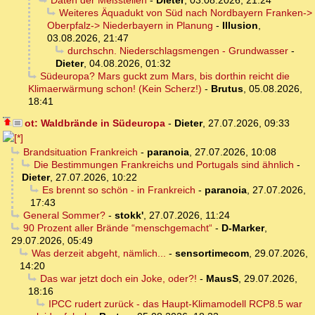
Daten der Meßstellen
-
Dieter
,
03.08.2026, 21:24
Weiteres Äquadukt von Süd nach Nordbayern Franken->
Oberpfalz-> Niederbayern in Planung
-
Illusion
,
03.08.2026, 21:47
durchschn. Niederschlagsmengen - Grundwasser
-
Dieter
,
04.08.2026, 01:32
Südeuropa? Mars guckt zum Mars, bis dorthin reicht die
Klimaerwärmung schon! (Kein Scherz!)
-
Brutus
,
05.08.2026,
18:41
ot: Waldbrände in Südeuropa
-
Dieter
,
27.07.2026, 09:33
Brandsituation Frankreich
-
paranoia
,
27.07.2026, 10:08
Die Bestimmungen Frankreichs und Portugals sind ähnlich
-
Dieter
,
27.07.2026, 10:22
Es brennt so schön - in Frankreich
-
paranoia
,
27.07.2026,
17:43
General Sommer?
-
stokk'
,
27.07.2026, 11:24
90 Prozent aller Brände “menschgemacht“
-
D-Marker
,
29.07.2026, 05:49
Was derzeit abgeht, nämlich...
-
sensortimecom
,
29.07.2026,
14:20
Das war jetzt doch ein Joke, oder?!
-
MausS
,
29.07.2026,
18:16
IPCC rudert zurück - das Haupt-Klimamodell RCP8.5 war