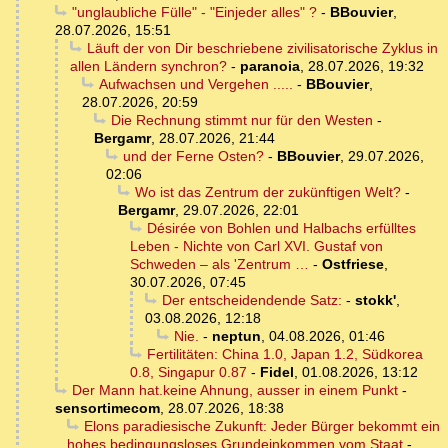
"unglaubliche Fülle" - "Einjeder alles" ?
-
BBouvier
,
28.07.2026, 15:51
Läuft der von Dir beschriebene zivilisatorische Zyklus in
allen Ländern synchron?
-
paranoia
,
28.07.2026, 19:32
Aufwachsen und Vergehen .....
-
BBouvier
,
28.07.2026, 20:59
Die Rechnung stimmt nur für den Westen
-
Bergamr
,
28.07.2026, 21:44
und der Ferne Osten?
-
BBouvier
,
29.07.2026,
02:06
Wo ist das Zentrum der zukünftigen Welt?
-
Bergamr
,
29.07.2026, 22:01
Désirée von Bohlen und Halbachs erfülltes
Leben - Nichte von Carl XVI. Gustaf von
Schweden – als 'Zentrum …
-
Ostfriese
,
30.07.2026, 07:45
Der entscheidendende Satz:
-
stokk'
,
03.08.2026, 12:18
Nie.
-
neptun
,
04.08.2026, 01:46
Fertilitäten: China 1.0, Japan 1.2, Südkorea
0.8, Singapur 0.87
-
Fidel
,
01.08.2026, 13:12
Der Mann hat.keine Ahnung, ausser in einem Punkt
-
sensortimecom
,
28.07.2026, 18:38
Elons paradiesische Zukunft: Jeder Bürger bekommt ein
hohes bedingungsloses Grundeinkommen vom Staat
-