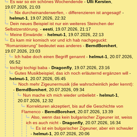
Es war so ein schönes Wochendende
-
Ulli Kersten
,
19.07.2026, 21:03
Nix durcheinanderwerfen, - differenzieren ist angesagt!
-
helmut-1
,
19.07.2026, 22:32
Dein neues Beispiel ist nur ein weiteres Steinchen der
Selbstzerstörung.
-
eesti
,
19.07.2026, 21:17
Meine Einwände:
-
helmut-1
,
19.07.2026, 22:13
Es kam mir komisch vor und ich hab nachgeguckt:
"Romanisierung" bedeutet was anderes
-
BerndBorchert
,
19.07.2026, 23:03
Ich habe doch einen Begriff genannt
-
helmut-1
,
20.07.2026,
05:52
tochigi tochigi baba
-
Dragonfly
,
19.07.2026, 23:16
Gutes Musikbeispiel, das ich noch erläuternd ergänzen will
-
helmut-1
,
20.07.2026, 05:45
Noch mehr Zigeunermusik (die wahrscheinlich jeder kennt):
-
BerndBorchert
,
20.07.2026, 09:34
Nun mache ich mich wieder unbeliebt
-
helmut-1
,
20.07.2026, 12:32
Korrekturen akzeptiert, bis auf die Geschichte von
Flamenco
-
BerndBorchert
,
20.07.2026, 13:39
Also, wenn das kein bulgarischer Zigeuner ist, weiss
ich es auch nicht
-
Dragonfly
,
20.07.2026, 16:34
Es ist ein bulgarischer Zigeuner, aber ein schwuler
-
helmut-1
,
20.07.2026, 20:06