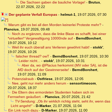
Die Sachsen gaben die bauliche Vorlage!
-
Brutus
,
22.07.2026, 22:22
Der geplante Verfall Europas
-
helmut-1
,
19.07.2026, 07:30
Warum gibt es bei all den Morden keinerlei Proteste mehr?
-
Plancius
,
19.07.2026, 09:48
Noch zu ergänzen, dass die linke Blase es schafft, bei einer
*virtuellen* Vergewaltigung 10000nde auf
-
BerndBorchert
,
19.07.2026, 10:12
Weil ihr euch überall ans Verlieren gewöhnt habt!
-
stokk'
,
19.07.2026, 10:26
falscher thread? owT
-
BerndBorchert
,
19.07.2026, 10:30
Leider nicht...
-
stokk'
,
19.07.2026, 10:31
Aber da, wo @Placius herkommt (MV oder SA), ist die
AfD doch auf der Gewinnerseite!
-
BerndBorchert
,
19.07.2026, 11:09
Potenzialraub
-
Ostfriese
,
19.07.2026, 12:05
Nee, geht nur mehr anders herum
-
sensortimecom
,
20.07.2026, 18:37
Die Eltern des ermordeten Studenten haben sich im
Fernsehen geäußert.
-
Plancius
,
20.07.2026, 21:42
TV-Sendung: „Ob ihr wirklich richtig steht, seht ihr, wenn das
Licht angeht!“
-
D-Marker
,
21.07.2026, 11:04
Ein Link noch dazu
-
D-Marker
,
19.07.2026, 11:00