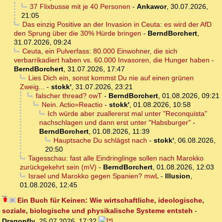
37 Flixbusse mit je 40 Personen
-
Ankawor
,
30.07.2026,
21:05
Das einzig Positive an der Invasion in Ceuta: es wird der AfD
den Sprung über die 30% Hürde bringen
-
BerndBorchert
,
31.07.2026, 09:24
Ceuta, ein Pulverfass: 80.000 Einwohner, die sich
verbarrikadiert haben vs. 60.000 Invasoren, die Hunger haben
-
BerndBorchert
,
31.07.2026, 17:47
Lies Dich ein, sonst kommst Du nie auf einen grünen
Zweig...
-
stokk'
,
31.07.2026, 23:21
falscher thread? owT
-
BerndBorchert
,
01.08.2026, 09:21
Nein. Actio=Reactio
-
stokk'
,
01.08.2026, 10:58
Ich würde aber zuallererst mal unter "Reconquista"
nachschlagen und dann erst unter "Habsburger"
-
BerndBorchert
,
01.08.2026, 11:39
Hauptsache Du schlägst nach
-
stokk'
,
06.08.2026,
20:50
Tagesschau: fast alle Eindringlinge sollen nach Marokko
zurückgekehrt sein (mV)
-
BerndBorchert
,
01.08.2026, 12:03
Israel und Marokko gegen Spanien? mwL
-
Illusion
,
01.08.2026, 12:45
Ein Buch für Keinen: Wie wirtschaftliche, ideologische,
soziale, biologische und physikalische Systeme entsteh
-
Dragonfly
,
25.07.2026, 17:32