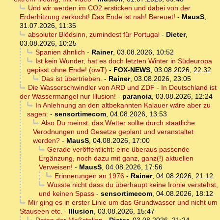
Und wir werden im CO2 ersticken und dabei von der
Erderhitzung zerkocht! Das Ende ist nah! Bereuet!
-
MausS
,
31.07.2026, 11:35
absoluter Blödsinn, zumindest für Portugal
-
Dieter
,
03.08.2026, 10:25
Spanien ähnlich
-
Rainer
,
03.08.2026, 10:52
Ist kein Wunder, hat es doch letzten Winter in Südeuropa
gepisst ohne Ende! (owT)
-
FOX-NEWS
,
03.08.2026, 22:32
Das ist übertrieben.
-
Rainer
,
03.08.2026, 23:05
Die Wasserschwindler von ARD und ZDF - In Deutschland ist
der Wassermangel nur Illusion!
-
paranoia
,
03.08.2026, 12:24
In Anlehnung an den altbekannten Kalauer wäre aber zu
sagen:
-
sensortimecom
,
04.08.2026, 13:53
Also Du meinst, das Wetter sollte durch staatliche
Verodnungen und Gesetze geplant und veranstaltet
werden?
-
MausS
,
04.08.2026, 17:00
Gerade veröffentlicht: eine überaus passende
Ergänzung, noch dazu mit ganz, ganz(!) aktuellen
Verweisen!
-
MausS
,
04.08.2026, 17:56
Erinnerungen an 1976
-
Rainer
,
04.08.2026, 21:12
Wusste nicht dass du überhaupt keine Ironie verstehst,
und keinen Spass
-
sensortimecom
,
04.08.2026, 18:12
Mir ging es in erster Linie um das Grundwasser und nicht um
Stauseen etc.
-
Illusion
,
03.08.2026, 15:47