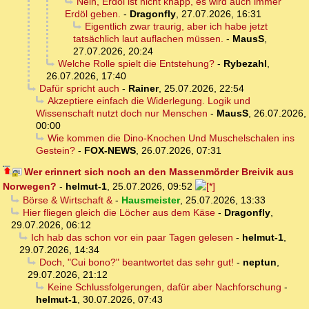
Nein, Erdöl ist nicht knapp, es wird auch immer
Erdöl geben.
-
Dragonfly
,
27.07.2026, 16:31
Eigentlich zwar traurig, aber ich habe jetzt
tatsächlich laut auflachen müssen.
-
MausS
,
27.07.2026, 20:24
Welche Rolle spielt die Entstehung?
-
Rybezahl
,
26.07.2026, 17:40
Dafür spricht auch
-
Rainer
,
25.07.2026, 22:54
Akzeptiere einfach die Widerlegung. Logik und
Wissenschaft nutzt doch nur Menschen
-
MausS
,
26.07.2026,
00:00
Wie kommen die Dino-Knochen Und Muschelschalen ins
Gestein?
-
FOX-NEWS
,
26.07.2026, 07:31
Wer erinnert sich noch an den Massenmörder Breivik aus
Norwegen?
-
helmut-1
,
25.07.2026, 09:52
Börse & Wirtschaft &
-
Hausmeister
,
25.07.2026, 13:33
Hier fliegen gleich die Löcher aus dem Käse
-
Dragonfly
,
29.07.2026, 06:12
Ich hab das schon vor ein paar Tagen gelesen
-
helmut-1
,
29.07.2026, 14:34
Doch, "Cui bono?" beantwortet das sehr gut!
-
neptun
,
29.07.2026, 21:12
Keine Schlussfolgerungen, dafür aber Nachforschung
-
helmut-1
,
30.07.2026, 07:43