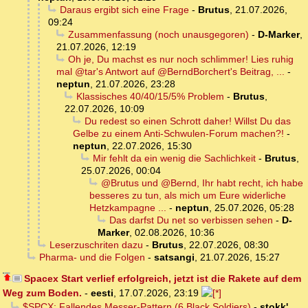
Daraus ergibt sich eine Frage
-
Brutus
,
21.07.2026,
09:24
Zusammenfassung (noch unausgegoren)
-
D-Marker
,
21.07.2026, 12:19
Oh je, Du machst es nur noch schlimmer! Lies ruhig
mal @tar's Antwort auf @BerndBorchert's Beitrag, ...
-
neptun
,
21.07.2026, 23:28
Klassisches 40/40/15/5% Problem
-
Brutus
,
22.07.2026, 10:09
Du redest so einen Schrott daher! Willst Du das
Gelbe zu einem Anti-Schwulen-Forum machen?!
-
neptun
,
22.07.2026, 15:30
Mir fehlt da ein wenig die Sachlichkeit
-
Brutus
,
25.07.2026, 00:04
@Brutus und @Bernd, Ihr habt recht, ich habe
besseres zu tun, als mich um Eure widerliche
Hetzkampagne ...
-
neptun
,
25.07.2026, 05:28
Das darfst Du net so verbissen sehen
-
D-
Marker
,
02.08.2026, 10:36
Leserzuschriten dazu
-
Brutus
,
22.07.2026, 08:30
Pharma- und die Folgen
-
satsangi
,
21.07.2026, 15:27
Spacex Start verlief erfolgreich, jetzt ist die Rakete auf dem
Weg zum Boden.
-
eesti
,
17.07.2026, 23:19
$SPCX: Fallendes Messer-Pattern (6 Black Soldiers)
-
stokk'
,