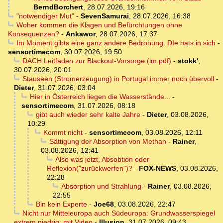
BerndBorchert
,
28.07.2026, 19:16
"notwendiger Mut"
-
SevenSamurai
,
28.07.2026, 16:38
Woher kommen die Klagen und Befürchtungen ohne
Konsequenzen?
-
Ankawor
,
28.07.2026, 17:37
Im Moment gibts eine ganz andere Bedrohung. DIe hats in sich
-
sensortimecom
,
30.07.2026, 19:50
DACH Leitfaden zur Blackout-Vorsorge (lm.pdf)
-
stokk'
,
30.07.2026, 20:01
Stauseen (Stromerzeugung) in Portugal immer noch übervoll
-
Dieter
,
31.07.2026, 03:04
Hier in Österreich liegen die Wasserstände...
-
sensortimecom
,
31.07.2026, 08:18
gibt auch wieder sehr kalte Jahre
-
Dieter
,
03.08.2026,
10:29
Kommt nicht
-
sensortimecom
,
03.08.2026, 12:11
Sättigung der Absorption von Methan
-
Rainer
,
03.08.2026, 12:41
Also was jetzt, Absobtion oder
Reflexion("zurückwerfen")?
-
FOX-NEWS
,
03.08.2026,
22:28
Absorption und Strahlung
-
Rainer
,
03.08.2026,
22:55
Bin kein Experte
-
Joe68
,
03.08.2026, 22:47
Nicht nur Mitteleuropa auch Südeuropa: Grundwasserspiegel
extrem niedrig; mit Video
-
Illusion
,
31.07.2026, 09:43