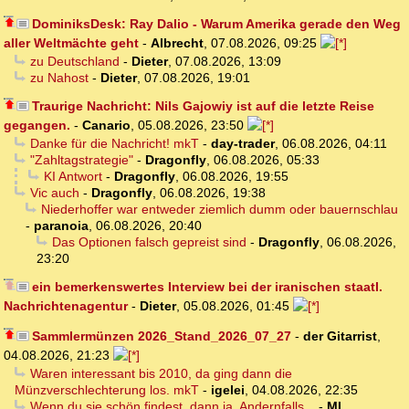
DominiksDesk: Ray Dalio - Warum Amerika gerade den Weg
aller Weltmächte geht
-
Albrecht
,
07.08.2026, 09:25
zu Deutschland
-
Dieter
,
07.08.2026, 13:09
zu Nahost
-
Dieter
,
07.08.2026, 19:01
Traurige Nachricht: Nils Gajowiy ist auf die letzte Reise
gegangen.
-
Canario
,
05.08.2026, 23:50
Danke für die Nachricht! mkT
-
day-trader
,
06.08.2026, 04:11
"Zahltagstrategie"
-
Dragonfly
,
06.08.2026, 05:33
KI Antwort
-
Dragonfly
,
06.08.2026, 19:55
Vic auch
-
Dragonfly
,
06.08.2026, 19:38
Niederhoffer war entweder ziemlich dumm oder bauernschlau
-
paranoia
,
06.08.2026, 20:40
Das Optionen falsch gepreist sind
-
Dragonfly
,
06.08.2026,
23:20
ein bemerkenswertes Interview bei der iranischen staatl.
Nachrichtenagentur
-
Dieter
,
05.08.2026, 01:45
Sammlermünzen 2026_Stand_2026_07_27
-
der Gitarrist
,
04.08.2026, 21:23
Waren interessant bis 2010, da ging dann die
Münzverschlechterung los. mkT
-
igelei
,
04.08.2026, 22:35
Wenn du sie schön findest, dann ja. Andernfalls...
-
MI
,