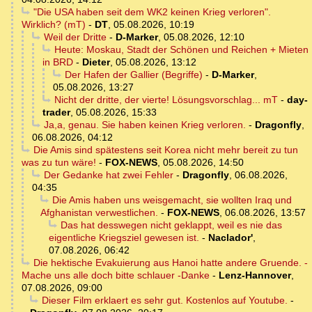
"Die USA haben seit dem WK2 keinen Krieg verloren".
Wirklich? (mT)
-
DT
,
05.08.2026, 10:19
Weil der Dritte
-
D-Marker
,
05.08.2026, 12:10
Heute: Moskau, Stadt der Schönen und Reichen + Mieten
in BRD
-
Dieter
,
05.08.2026, 13:12
Der Hafen der Gallier (Begriffe)
-
D-Marker
,
05.08.2026, 13:27
Nicht der dritte, der vierte! Lösungsvorschlag... mT
-
day-
trader
,
05.08.2026, 15:33
Ja,a, genau. Sie haben keinen Krieg verloren.
-
Dragonfly
,
06.08.2026, 04:12
Die Amis sind spätestens seit Korea nicht mehr bereit zu tun
was zu tun wäre!
-
FOX-NEWS
,
05.08.2026, 14:50
Der Gedanke hat zwei Fehler
-
Dragonfly
,
06.08.2026,
04:35
Die Amis haben uns weisgemacht, sie wollten Iraq und
Afghanistan verwestlichen.
-
FOX-NEWS
,
06.08.2026, 13:57
Das hat desswegen nicht geklappt, weil es nie das
eigentliche Kriegsziel gewesen ist.
-
Naclador'
,
07.08.2026, 06:42
Die hektische Evakuierung aus Hanoi hatte andere Gruende. -
Mache uns alle doch bitte schlauer -Danke
-
Lenz-Hannover
,
07.08.2026, 09:00
Dieser Film erklaert es sehr gut. Kostenlos auf Youtube.
-