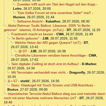
26.07.2026, 18:00
Zuweilen trifft auch ein Titel den Nagel auf den Kopp
-
Lobo
,
26.07.2026, 20:05
"Das Gelbe Forum ist eine unseriöse Seite!" mwT
-
Illusion
,
26.07.2026, 21:44
Seltsame Ansicht
-
Kaladhor
,
28.07.2026, 08:30
Abdul Rahman Toufic Ballout. Libanese, 2005 "in Berlin
geboren". Islamist, IS Anhänger. (mTuL)
-
DT
,
26.07.2026, 11:25
Frankreich macht es besser
-
CWA
,
26.07.2026, 11:49
"in Berlin geboren"
-
JJB
,
26.07.2026, 11:55
Welche Hetze der AfD gegen Queere? (mT)
-
DT
,
26.07.2026, 13:42
@ DT
-
JJB
,
26.07.2026, 16:38
Christliche Libanesen verüben keine Anschläge
-
CWA
,
28.07.2026, 17:02
Sein digitaler Zwilling ist doch erst im Aufbau!
-
D-Marker
,
26.07.2026, 14:34
Mit Terroristen verhandelt man nicht.
-
Dragonfly
,
26.07.2026,
15:34
Δ = 57
-
stokk'
,
26.07.2026, 14:35
Dazu: Glaskugel mit Touch Screen und USB Anschluss
-
Brutus
,
27.07.2026, 09:00
Islamistischer Terrorist Abdul Ballout stieg aus und metzelte dann
noch mit einer Machete mehrere Menschen (mT
-
DT
,
26.07.2026,
16:45