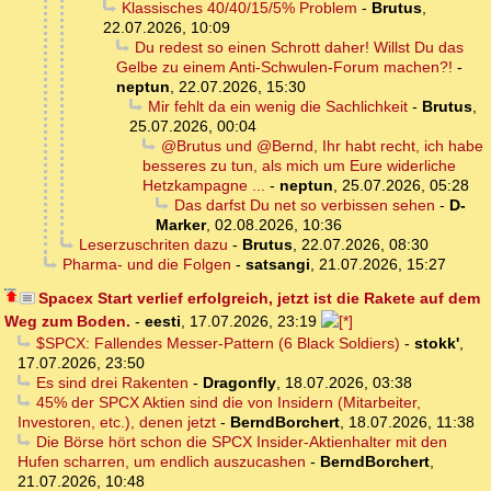
Klassisches 40/40/15/5% Problem
-
Brutus
,
22.07.2026, 10:09
Du redest so einen Schrott daher! Willst Du das
Gelbe zu einem Anti-Schwulen-Forum machen?!
-
neptun
,
22.07.2026, 15:30
Mir fehlt da ein wenig die Sachlichkeit
-
Brutus
,
25.07.2026, 00:04
@Brutus und @Bernd, Ihr habt recht, ich habe
besseres zu tun, als mich um Eure widerliche
Hetzkampagne ...
-
neptun
,
25.07.2026, 05:28
Das darfst Du net so verbissen sehen
-
D-
Marker
,
02.08.2026, 10:36
Leserzuschriten dazu
-
Brutus
,
22.07.2026, 08:30
Pharma- und die Folgen
-
satsangi
,
21.07.2026, 15:27
Spacex Start verlief erfolgreich, jetzt ist die Rakete auf dem
Weg zum Boden.
-
eesti
,
17.07.2026, 23:19
$SPCX: Fallendes Messer-Pattern (6 Black Soldiers)
-
stokk'
,
17.07.2026, 23:50
Es sind drei Rakenten
-
Dragonfly
,
18.07.2026, 03:38
45% der SPCX Aktien sind die von Insidern (Mitarbeiter,
Investoren, etc.), denen jetzt
-
BerndBorchert
,
18.07.2026, 11:38
Die Börse hört schon die SPCX Insider-Aktienhalter mit den
Hufen scharren, um endlich auszucashen
-
BerndBorchert
,
21.07.2026, 10:48