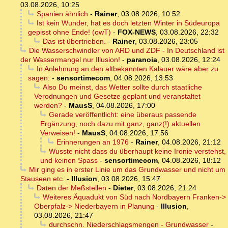
03.08.2026, 10:25
Spanien ähnlich
-
Rainer
,
03.08.2026, 10:52
Ist kein Wunder, hat es doch letzten Winter in Südeuropa
gepisst ohne Ende! (owT)
-
FOX-NEWS
,
03.08.2026, 22:32
Das ist übertrieben.
-
Rainer
,
03.08.2026, 23:05
Die Wasserschwindler von ARD und ZDF - In Deutschland ist
der Wassermangel nur Illusion!
-
paranoia
,
03.08.2026, 12:24
In Anlehnung an den altbekannten Kalauer wäre aber zu
sagen:
-
sensortimecom
,
04.08.2026, 13:53
Also Du meinst, das Wetter sollte durch staatliche
Verodnungen und Gesetze geplant und veranstaltet
werden?
-
MausS
,
04.08.2026, 17:00
Gerade veröffentlicht: eine überaus passende
Ergänzung, noch dazu mit ganz, ganz(!) aktuellen
Verweisen!
-
MausS
,
04.08.2026, 17:56
Erinnerungen an 1976
-
Rainer
,
04.08.2026, 21:12
Wusste nicht dass du überhaupt keine Ironie verstehst,
und keinen Spass
-
sensortimecom
,
04.08.2026, 18:12
Mir ging es in erster Linie um das Grundwasser und nicht um
Stauseen etc.
-
Illusion
,
03.08.2026, 15:47
Daten der Meßstellen
-
Dieter
,
03.08.2026, 21:24
Weiteres Äquadukt von Süd nach Nordbayern Franken->
Oberpfalz-> Niederbayern in Planung
-
Illusion
,
03.08.2026, 21:47
durchschn. Niederschlagsmengen - Grundwasser
-