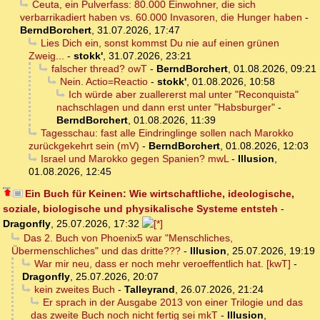
Ceuta, ein Pulverfass: 80.000 Einwohner, die sich
verbarrikadiert haben vs. 60.000 Invasoren, die Hunger haben
-
BerndBorchert
,
31.07.2026, 17:47
Lies Dich ein, sonst kommst Du nie auf einen grünen
Zweig...
-
stokk'
,
31.07.2026, 23:21
falscher thread? owT
-
BerndBorchert
,
01.08.2026, 09:21
Nein. Actio=Reactio
-
stokk'
,
01.08.2026, 10:58
Ich würde aber zuallererst mal unter "Reconquista"
nachschlagen und dann erst unter "Habsburger"
-
BerndBorchert
,
01.08.2026, 11:39
Tagesschau: fast alle Eindringlinge sollen nach Marokko
zurückgekehrt sein (mV)
-
BerndBorchert
,
01.08.2026, 12:03
Israel und Marokko gegen Spanien? mwL
-
Illusion
,
01.08.2026, 12:45
Ein Buch für Keinen: Wie wirtschaftliche, ideologische,
soziale, biologische und physikalische Systeme entsteh
-
Dragonfly
,
25.07.2026, 17:32
Das 2. Buch von Phoenix5 war "Menschliches,
Übermenschliches" und das dritte???
-
Illusion
,
25.07.2026, 19:19
War mir neu, dass er noch mehr veroeffentlich hat. [kwT]
-
Dragonfly
,
25.07.2026, 20:07
kein zweites Buch
-
Talleyrand
,
26.07.2026, 21:24
Er sprach in der Ausgabe 2013 von einer Trilogie und das
das zweite Buch noch nicht fertig sei mkT
-
Illusion
,