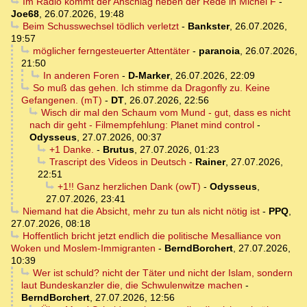
Im Radio kommt der Anschlag neben der Rede in Michel F
-
Joe68
,
26.07.2026, 19:48
Beim Schusswechsel tödlich verletzt
-
Bankster
,
26.07.2026,
19:57
möglicher ferngesteuerter Attentäter
-
paranoia
,
26.07.2026,
21:50
In anderen Foren
-
D-Marker
,
26.07.2026, 22:09
So muß das gehen. Ich stimme da Dragonfly zu. Keine
Gefangenen. (mT)
-
DT
,
26.07.2026, 22:56
Wisch dir mal den Schaum vom Mund - gut, dass es nicht
nach dir geht - Filmempfehlung: Planet mind control
-
Odysseus
,
27.07.2026, 00:37
+1 Danke.
-
Brutus
,
27.07.2026, 01:23
Trascript des Videos in Deutsch
-
Rainer
,
27.07.2026,
22:51
+1!! Ganz herzlichen Dank (owT)
-
Odysseus
,
27.07.2026, 23:41
Niemand hat die Absicht, mehr zu tun als nicht nötig ist
-
PPQ
,
27.07.2026, 08:18
Hoffentlich bricht jetzt endlich die politische Mesalliance von
Woken und Moslem-Immigranten
-
BerndBorchert
,
27.07.2026,
10:39
Wer ist schuld? nicht der Täter und nicht der Islam, sondern
laut Bundeskanzler die, die Schwulenwitze machen
-
BerndBorchert
,
27.07.2026, 12:56