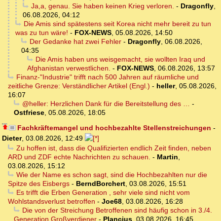
Ja,a, genau. Sie haben keinen Krieg verloren.
-
Dragonfly
,
06.08.2026, 04:12
Die Amis sind spätestens seit Korea nicht mehr bereit zu tun
was zu tun wäre!
-
FOX-NEWS
,
05.08.2026, 14:50
Der Gedanke hat zwei Fehler
-
Dragonfly
,
06.08.2026,
04:35
Die Amis haben uns weisgemacht, sie wollten Iraq und
Afghanistan verwestlichen.
-
FOX-NEWS
,
06.08.2026, 13:57
Finanz-"Industrie" trifft nach 500 Jahren auf räumliche und
zeitliche Grenze: Verständlicher Artikel (Engl.)
-
heller
,
05.08.2026,
16:07
@heller: Herzlichen Dank für die Bereitstellung des …
-
Ostfriese
,
05.08.2026, 18:05
Fachkräftemangel und hochbezahlte Stellenstreichungen
-
Dieter
,
03.08.2026, 12:49
Zu hoffen ist, dass die Qualifizierten endlich Zeit finden, neben
ARD und ZDF echte Nachrichten zu schauen.
-
Martin
,
03.08.2026, 15:12
Wie der Name es schon sagt, sind die Hochbezahlten nur die
Spitze des Eisbergs
-
BerndBorchert
,
03.08.2026, 15:51
Es trifft die Erben Generation , sehr viele sind nicht vom
Wohlstandsverlust betroffen
-
Joe68
,
03.08.2026, 16:28
Die von der Streichung Betroffenen sind häufig schon in 3./4.
Generation Großverdiener
-
Plancius
,
03.08.2026, 16:45