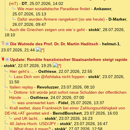
(mT)
-
DT
,
25.07.2026, 14:02
Wie man sozialistische Paradiese findet
-
Ankawor
,
25.07.2026, 15:13
Dafür wurden Ärmere rangekarrt (so wie heute)
-
D-Marker
,
26.07.2026, 09:47
Auch die Griechen zeigen uns wie´s geht
-
stokk'
,
28.07.2026,
18:10
Die Wutrede des Prof. Dr. Dr. Martin Haditsch
-
helmut-1
,
23.07.2026, 21:44
Update: Rendite französischer Staatsanleihen steigt rapide
-
stokk'
,
22.07.2026, 19:25
Hier geht’s …
-
Ostfriese
,
22.07.2026, 22:55
Lass Dich von @Ashitaka nicht foppen
-
stokk'
,
23.07.2026,
11:50
Italien replay
-
Revoluzzer
,
23.07.2026, 08:10
Dottore: Ich würde jetzt sofort neue Schulden der öffentlichen
Hände …
-
Ostfriese
,
24.07.2026, 07:00
was unerwartet kam
-
Fidel
,
25.07.2026, 13:37
Krall wettet, dass Frankreich bei einer Zahlungsunfähigkeit von
DE+NL+AT gerettet wird
-
BerndBorchert
,
23.07.2026, 16:03
und UK lacht...
-
stokk'
,
23.07.2026, 16:23
40 Jahre-Hoch: USD/JPY
-
stokk'
,
23.07.2026, 16:47
What does it mean?
-
stokk'
,
27.07.2026, 12:58