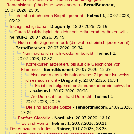
"Romanisierung" bedeutet was anderes
-
BerndBorchert
,
19.07.2026, 23:03
Ich habe doch einen Begriff genannt
-
helmut-1
,
20.07.2026,
05:52
tochigi tochigi baba
-
Dragonfly
,
19.07.2026, 23:16
Gutes Musikbeispiel, das ich noch erläuternd ergänzen will
-
helmut-1
,
20.07.2026, 05:45
Noch mehr Zigeunermusik (die wahrscheinlich jeder kennt):
-
BerndBorchert
,
20.07.2026, 09:34
Nun mache ich mich wieder unbeliebt
-
helmut-1
,
20.07.2026, 12:32
Korrekturen akzeptiert, bis auf die Geschichte von
Flamenco
-
BerndBorchert
,
20.07.2026, 13:39
Also, wenn das kein bulgarischer Zigeuner ist, weiss
ich es auch nicht
-
Dragonfly
,
20.07.2026, 16:34
Es ist ein bulgarischer Zigeuner, aber ein schwuler
-
helmut-1
,
20.07.2026, 20:06
Wo Du recht hast, hast Du recht
-
helmut-1
,
20.07.2026, 20:25
Die sind absolute Spitze
-
sensortimecom
,
24.07.2026,
19:26
Fanfare Ciocărlia
-
Nordlicht
,
20.07.2026, 13:16
Es sind Roma
-
helmut-1
,
20.07.2026, 20:21
Der Auszug aus Indien
-
Rainer
,
19.07.2026, 23:25