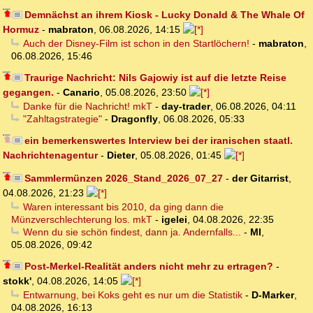
Demnächst an ihrem Kiosk - Lucky Donald & The Whale Of
Hormuz
-
mabraton
,
06.08.2026, 14:15
Auch der Disney-Film ist schon in den Startlöchern!
-
mabraton
,
06.08.2026, 15:46
Traurige Nachricht: Nils Gajowiy ist auf die letzte Reise
gegangen.
-
Canario
,
05.08.2026, 23:50
Danke für die Nachricht! mkT
-
day-trader
,
06.08.2026, 04:11
"Zahltagstrategie"
-
Dragonfly
,
06.08.2026, 05:33
ein bemerkenswertes Interview bei der iranischen staatl.
Nachrichtenagentur
-
Dieter
,
05.08.2026, 01:45
Sammlermünzen 2026_Stand_2026_07_27
-
der Gitarrist
,
04.08.2026, 21:23
Waren interessant bis 2010, da ging dann die
Münzverschlechterung los. mkT
-
igelei
,
04.08.2026, 22:35
Wenn du sie schön findest, dann ja. Andernfalls...
-
MI
,
05.08.2026, 09:42
Post-Merkel-Realität anders nicht mehr zu ertragen?
-
stokk'
,
04.08.2026, 14:05
Entwarnung, bei Koks geht es nur um die Statistik
-
D-Marker
,
04.08.2026, 16:13