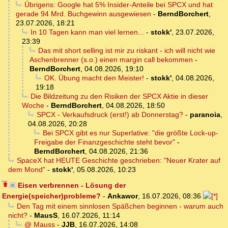
Übrigens: Google hat 5% Insider-Anteile bei SPCX und hat
gerade 94 Mrd. Buchgewinn ausgewiesen
-
BerndBorchert
,
23.07.2026, 18:21
In 10 Tagen kann man viel lernen...
-
stokk'
,
23.07.2026,
23:39
Das mit short selling ist mir zu riskant - ich will nicht wie
Aschenbrenner (s.o.) einen margin call bekommen
-
BerndBorchert
,
04.08.2026, 19:10
OK. Übung macht den Meister!
-
stokk'
,
04.08.2026,
19:18
Die Bildzeitung zu den Risiken der SPCX Aktie in dieser
Woche
-
BerndBorchert
,
04.08.2026, 18:50
SPCX - Verkaufsdruck (erst!) ab Donnerstag?
-
paranoia
,
04.08.2026, 20:28
Bei SPCX gibt es nur Superlative: "die größte Lock-up-
Freigabe der Finanzgeschichte steht bevor"
-
BerndBorchert
,
04.08.2026, 21:36
SpaceX hat HEUTE Geschichte geschrieben: "Neuer Krater auf
dem Mond"
-
stokk'
,
05.08.2026, 10:23
Eisen verbrennen - Lösung der
Energie(speicher)probleme?
-
Ankawor
,
16.07.2026, 08:36
Den Tag mit einem sinnlosen Späßchen beginnen - warum auch
nicht?
-
MausS
,
16.07.2026, 11:14
@ Mauss
-
JJB
,
16.07.2026, 14:08