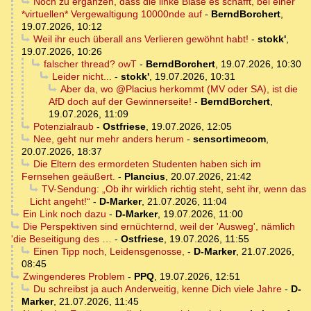
Noch zu ergänzen, dass die linke Blase es schafft, bei einer
*virtuellen* Vergewaltigung 10000nde auf
-
BerndBorchert
,
19.07.2026, 10:12
Weil ihr euch überall ans Verlieren gewöhnt habt!
-
stokk'
,
19.07.2026, 10:26
falscher thread? owT
-
BerndBorchert
,
19.07.2026, 10:30
Leider nicht...
-
stokk'
,
19.07.2026, 10:31
Aber da, wo @Placius herkommt (MV oder SA), ist die
AfD doch auf der Gewinnerseite!
-
BerndBorchert
,
19.07.2026, 11:09
Potenzialraub
-
Ostfriese
,
19.07.2026, 12:05
Nee, geht nur mehr anders herum
-
sensortimecom
,
20.07.2026, 18:37
Die Eltern des ermordeten Studenten haben sich im
Fernsehen geäußert.
-
Plancius
,
20.07.2026, 21:42
TV-Sendung: „Ob ihr wirklich richtig steht, seht ihr, wenn das
Licht angeht!“
-
D-Marker
,
21.07.2026, 11:04
Ein Link noch dazu
-
D-Marker
,
19.07.2026, 11:00
Die Perspektiven sind ernüchternd, weil der 'Ausweg', nämlich
'die Beseitigung des …
-
Ostfriese
,
19.07.2026, 11:55
Einen Tipp noch, Leidensgenosse,
-
D-Marker
,
21.07.2026,
08:45
Zwingenderes Problem
-
PPQ
,
19.07.2026, 12:51
Du schreibst ja auch Anderweitig, kenne Dich viele Jahre
-
D-
Marker
,
21.07.2026, 11:45