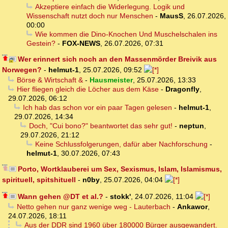
Akzeptiere einfach die Widerlegung. Logik und
Wissenschaft nutzt doch nur Menschen
-
MausS
,
26.07.2026,
00:00
Wie kommen die Dino-Knochen Und Muschelschalen ins
Gestein?
-
FOX-NEWS
,
26.07.2026, 07:31
Wer erinnert sich noch an den Massenmörder Breivik aus
Norwegen?
-
helmut-1
,
25.07.2026, 09:52
Börse & Wirtschaft &
-
Hausmeister
,
25.07.2026, 13:33
Hier fliegen gleich die Löcher aus dem Käse
-
Dragonfly
,
29.07.2026, 06:12
Ich hab das schon vor ein paar Tagen gelesen
-
helmut-1
,
29.07.2026, 14:34
Doch, "Cui bono?" beantwortet das sehr gut!
-
neptun
,
29.07.2026, 21:12
Keine Schlussfolgerungen, dafür aber Nachforschung
-
helmut-1
,
30.07.2026, 07:43
Porto, Wortklauberei um Sex, Sexismus, Islam, Islamismus,
spirituell, spitshituell
-
n0by
,
25.07.2026, 04:04
Wann gehen @DT et al.?
-
stokk'
,
24.07.2026, 11:04
Netto gehen nur ganz wenige weg - Lauterbach
-
Ankawor
,
24.07.2026, 18:11
Aus der DDR sind 1960 über 180000 Bürger ausgewandert.