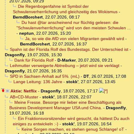
20.07.2026, 09:29
Die Regenbogenfahne ist Symbol der
Schwulenverherrlichung und gleichzeitig des Wokismus
-
BerndBorchert
,
22.07.2026, 08:17
Du hast @tar anscheinend nur flüchtig gelesen: die
"Schwulenverherrlichung" wird von den meisten Schwulen ...
-
neptun
,
22.07.2026, 15:20
Ja, so wie die AfD von vielen Migranten gewählt wird
-
BerndBorchert
,
22.07.2026, 16:37
Spahn ist der Florida Rolf des Bundestags. Der Unterschied ist
-
Dragonfly
,
19.07.2026, 15:30
Dank für Florida Rolf
-
D-Marker
,
20.07.2026, 09:21
Leihmutter verweigerte Abtreibung – jetzt wird sie verklagt
-
Dragonfly
,
21.07.2026, 16:35
SPD in Sachsen-Anhalt auf 5%. (mL)
-
DT
,
26.07.2026, 17:08
Lange Leitung: 136 Jahre
-
stokk'
,
27.07.2026, 13:45
Aktie: Netflix
-
Dragonfly
,
18.07.2026, 17:17
AB=CD-Muster
-
stokk'
,
18.07.2026, 22:07
Meine Fresse. Besorge mir lieber eine Beschäftigung als
Business Development Manager USA und China.
-
Dragonfly
,
19.07.2026, 16:18
Ein Fraktionsvorsitzender wird gesucht, da hättest Du auch
einiges zu entwickeln :-)
-
stokk'
,
19.07.2026, 16:54
Keine Sorgen machen, es stehen genug Schlange! oT
-