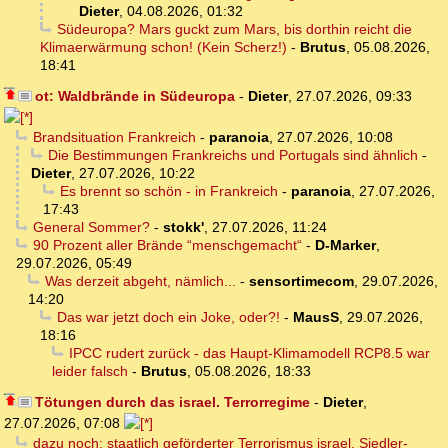
Dieter
,
04.08.2026, 01:32
Südeuropa? Mars guckt zum Mars, bis dorthin reicht die
Klimaerwärmung schon! (Kein Scherz!)
-
Brutus
,
05.08.2026,
18:41
ot: Waldbrände in Südeuropa
-
Dieter
,
27.07.2026, 09:33
Brandsituation Frankreich
-
paranoia
,
27.07.2026, 10:08
Die Bestimmungen Frankreichs und Portugals sind ähnlich
-
Dieter
,
27.07.2026, 10:22
Es brennt so schön - in Frankreich
-
paranoia
,
27.07.2026,
17:43
General Sommer?
-
stokk'
,
27.07.2026, 11:24
90 Prozent aller Brände “menschgemacht“
-
D-Marker
,
29.07.2026, 05:49
Was derzeit abgeht, nämlich...
-
sensortimecom
,
29.07.2026,
14:20
Das war jetzt doch ein Joke, oder?!
-
MausS
,
29.07.2026,
18:16
IPCC rudert zurück - das Haupt-Klimamodell RCP8.5 war
leider falsch
-
Brutus
,
05.08.2026, 18:33
Tötungen durch das israel. Terrorregime
-
Dieter
,
27.07.2026, 07:08
dazu noch: staatlich geförderter Terrorismus israel. Siedler-