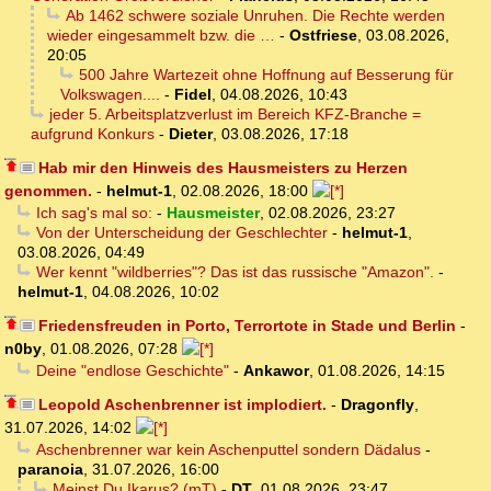
Ab 1462 schwere soziale Unruhen. Die Rechte werden
wieder eingesammelt bzw. die …
-
Ostfriese
,
03.08.2026,
20:05
500 Jahre Wartezeit ohne Hoffnung auf Besserung für
Volkswagen....
-
Fidel
,
04.08.2026, 10:43
jeder 5. Arbeitsplatzverlust im Bereich KFZ-Branche =
aufgrund Konkurs
-
Dieter
,
03.08.2026, 17:18
Hab mir den Hinweis des Hausmeisters zu Herzen
genommen.
-
helmut-1
,
02.08.2026, 18:00
Ich sag's mal so:
-
Hausmeister
,
02.08.2026, 23:27
Von der Unterscheidung der Geschlechter
-
helmut-1
,
03.08.2026, 04:49
Wer kennt "wildberries"? Das ist das russische "Amazon".
-
helmut-1
,
04.08.2026, 10:02
Friedensfreuden in Porto, Terrortote in Stade und Berlin
-
n0by
,
01.08.2026, 07:28
Deine "endlose Geschichte"
-
Ankawor
,
01.08.2026, 14:15
Leopold Aschenbrenner ist implodiert.
-
Dragonfly
,
31.07.2026, 14:02
Aschenbrenner war kein Aschenputtel sondern Dädalus
-
paranoia
,
31.07.2026, 16:00
Meinst Du Ikarus? (mT)
-
DT
,
01.08.2026, 23:47