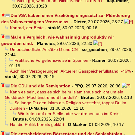
Nicht gut, wenn man "Nicht Sicher" ist mV oT
-
day-trader
,
30.07.2026, 19:28
Die VSA haben einen Vizekönig eingesetzt zur Plünderung
des Volksvermögens Venezuelas.
-
Dieter
,
29.07.2026, 23:27
Konrad, der Erste
-
stokk'
,
30.07.2026, 00:16
Mal ein Vergleich, wie wahnsinnig unproduktiv wir
geworden sind.
-
Plancius
,
29.07.2026, 22:30
Unterschiedliche Ansätze D und CN
-
so_gesehen
,
29.07.2026,
22:44
Praktische Vorgehensweise in Spanien
-
Rainer
,
30.07.2026,
01:15
Auch hier Verzögerungen: Aktueller Gasspeicherfüllstand: -46%
-
stokk'
,
30.07.2026, 20:19
Die CDU und die Remigration
-
PPQ
,
29.07.2026, 20:36
Kann es sein, dass es sich beim Islamismus schlicht um ein
Gelddruck- Machtinstrument handelt?
-
Brutus
,
30.07.2026, 02:18
So lange Du den Islam als Religion verstehst, tappst Du im
Dunklen
-
D-Marker
,
01.08.2026, 11:10
Wir treten auf der Stelle oder wir drehen uns im Kreis
-
Brutus
,
04.08.2026, 22:04
Hat die Politik bereits geklärt
-
D-Marker
,
01.08.2026, 10:17
Die entscheidenden Börsentage und der Schlachtplan
-