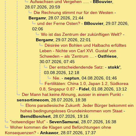
Aufwachsen und Vergehen .....
-
BBouvier
,
28.07.2026, 20:59
Die Rechnung stimmt nur für den Westen
-
Bergamr
,
28.07.2026, 21:44
und der Ferne Osten?
-
BBouvier
,
29.07.2026,
02:06
Wo ist das Zentrum der zukünftigen Welt?
-
Bergamr
,
29.07.2026, 22:01
Désirée von Bohlen und Halbachs erfülltes
Leben - Nichte von Carl XVI. Gustaf von
Schweden – als 'Zentrum …
-
Ostfriese
,
30.07.2026, 07:45
Der entscheidendende Satz:
-
stokk'
,
03.08.2026, 12:18
Nie.
-
neptun
,
04.08.2026, 01:46
Fertilitäten: China 1.0, Japan 1.2, Südkorea
0.8, Singapur 0.87
-
Fidel
,
01.08.2026, 13:12
Der Mann hat.keine Ahnung, ausser in einem Punkt
-
sensortimecom
,
28.07.2026, 18:38
Elons paradiesische Zukunft: Jeder Bürger bekommt ein
hohes bedingungsloses Grundeinkommen vom Staat
-
BerndBorchert
,
28.07.2026, 19:16
"notwendiger Mut"
-
SevenSamurai
,
28.07.2026, 16:38
Woher kommen die Klagen und Befürchtungen ohne
Konsequenzen?
-
Ankawor
,
28.07.2026, 17:37