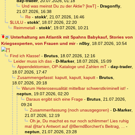
day-trader
,
20.07.2026, 01:18
Und was meinst Du zu der Aktie? [kwT]
-
Dragonfly
,
21.07.2026, 16:38
Re
-
stokk'
,
21.07.2026, 16:46
$LULU
-
stokk'
,
18.07.2026, 22:20
Reimmetall
-
stokk'
,
19.07.2026, 10:21
Unterhaltung am Atlantik mit Spahns Babykauf, Stories von
Kriegsexperten, von Frauen und mir
-
n0by
,
18.07.2026, 10:54
Find ich Klasse!
-
Brutus
,
18.07.2026, 12:16
Leider muss ich das
-
D-Marker
,
18.07.2026, 15:09
Appendektomien, OP-Kataloge und Zahlen mT
-
day-trader
,
18.07.2026, 17:47
Zusammengefasst: kaputt, kaputt, kaputt
-
Brutus
,
18.07.2026, 20:18
Warum Heterosexualität mittelbar schwerstkriminell ist!
-
neptun
,
19.07.2026, 02:20
Daraus ergibt sich eine Frage
-
Brutus
,
21.07.2026,
09:24
Zusammenfassung (noch unausgegoren)
-
D-Marker
,
21.07.2026, 12:19
Oh je, Du machst es nur noch schlimmer! Lies ruhig
mal @tar's Antwort auf @BerndBorchert's Beitrag, ...
-
neptun
,
21.07.2026, 23:28