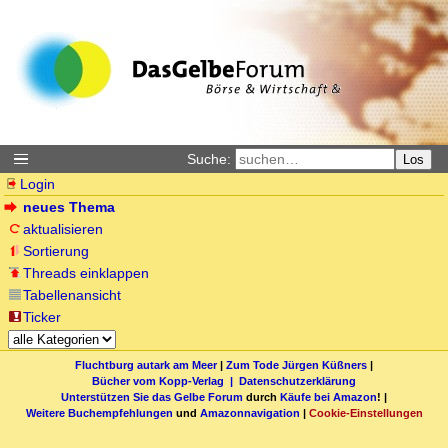
Suche:
Los
Login
neues Thema
aktualisieren
Sortierung
Threads einklappen
Tabellenansicht
Ticker
Fluchtburg autark am Meer
|
Zum Tode Jürgen Küßners
|
Bücher vom Kopp-Verlag |
Datenschutzerklärung
Unterstützen Sie das Gelbe Forum
durch
Käufe bei Amazon
! |
Weitere Buchempfehlungen
und
Amazonnavigation
|
Cookie-Einstellungen