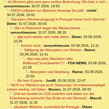
Im Moment gibts eine ganz andere Bedrohung. DIe hats in sich
-
sensortimecom
,
30.07.2026, 19:50
DACH Leitfaden zur Blackout-Vorsorge (lm.pdf)
-
stokk'
,
30.07.2026, 20:01
Stauseen (Stromerzeugung) in Portugal immer noch übervoll
-
Dieter
,
31.07.2026, 03:04
Hier in Österreich liegen die Wasserstände...
-
sensortimecom
,
31.07.2026, 08:18
gibt auch wieder sehr kalte Jahre
-
Dieter
,
03.08.2026,
10:29
Kommt nicht
-
sensortimecom
,
03.08.2026, 12:11
Sättigung der Absorption von Methan
-
Rainer
,
03.08.2026, 12:41
Also was jetzt, Absobtion oder
Reflexion("zurückwerfen")?
-
FOX-NEWS
,
03.08.2026,
22:28
Absorption und Strahlung
-
Rainer
,
03.08.2026,
22:55
Bin kein Experte
-
Joe68
,
03.08.2026, 22:47
Nicht nur Mitteleuropa auch Südeuropa: Grundwasserspiegel
extrem niedrig; mit Video
-
Illusion
,
31.07.2026, 09:43
Und wir werden im CO2 ersticken und dabei von der
Erderhitzung zerkocht! Das Ende ist nah! Bereuet!
-
MausS
,
31.07.2026, 11:35
absoluter Blödsinn, zumindest für Portugal
-
Dieter
,