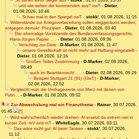
So sahen einst Sieger aus
-
stokk'
,
31.07.2026, 23:37
und wie sehen die kommenden aus? owT
-
Dieter
,
01.08.2026, 10:46
Schau mal in den Spiegel owT
-
stokk'
,
01.08.2026, 11:15
Widerstände zur Kriegsvorbereitung sollen weggeräumt werden,
entgegen demokr. Prinzipien
-
Dieter
,
01.08.2026, 03:40
Der ehemalige Vorsitzende des Bundesverfassungsgerichts,
Hans-Jürgen Papier .....
-
Dieter
,
01.08.2026, 09:36
Vorschlag zur Güte
-
D-Marker
,
01.08.2026, 11:47
unsere Gesellschaft ist nicht mehr auf Haftung eingestellt
-
Dieter
,
01.08.2026, 12:16
Großen Teiles Zustimmung
-
D-Marker
,
02.08.2026,
08:49
auch im Beamtenrecht .....
-
Dieter
,
02.08.2026, 09:29
Beispiel Stuttgart 21 (91) (OwT)
-
D-Marker
,
02.08.2026, 22:52
Vergleicht man die Umfragewerte von Merz mit denen von
Putin…
-
D-Marker
,
01.08.2026, 09:52
Zur Abwechslung mal ein Finanzthema
-
Rainer
,
30.07.2026,
01:45
Wird wahrscheinlich wieder drehen. AI ersetzt da extrem viel in
kurzer Zeit. mV and mT
-
WhiteEagle
,
30.07.2026, 03:11
Das wäre nicht gut: AI beim Tanken
-
stokk'
,
30.07.2026,
11:12