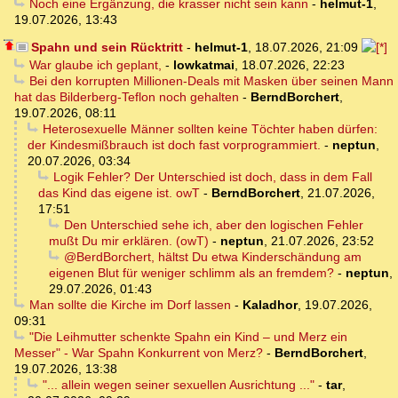
Noch eine Ergänzung, die krasser nicht sein kann
-
helmut-1
,
19.07.2026, 13:43
Spahn und sein Rücktritt
-
helmut-1
,
18.07.2026, 21:09
War glaube ich geplant,
-
lowkatmai
,
18.07.2026, 22:23
Bei den korrupten Millionen-Deals mit Masken über seinen Mann
hat das Bilderberg-Teflon noch gehalten
-
BerndBorchert
,
19.07.2026, 08:11
Heterosexuelle Männer sollten keine Töchter haben dürfen:
der Kindesmißbrauch ist doch fast vorprogrammiert.
-
neptun
,
20.07.2026, 03:34
Logik Fehler? Der Unterschied ist doch, dass in dem Fall
das Kind das eigene ist. owT
-
BerndBorchert
,
21.07.2026,
17:51
Den Unterschied sehe ich, aber den logischen Fehler
mußt Du mir erklären. (owT)
-
neptun
,
21.07.2026, 23:52
@BerdBorchert, hältst Du etwa Kinderschändung am
eigenen Blut für weniger schlimm als an fremdem?
-
neptun
,
29.07.2026, 01:43
Man sollte die Kirche im Dorf lassen
-
Kaladhor
,
19.07.2026,
09:31
"Die Leihmutter schenkte Spahn ein Kind – und Merz ein
Messer" - War Spahn Konkurrent von Merz?
-
BerndBorchert
,
19.07.2026, 13:38
"... allein wegen seiner sexuellen Ausrichtung ..."
-
tar
,