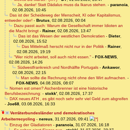
Ja, danke! Statt Dädalus muss da Ikarus stehen.
-
paranoia
,
02.08.2026, 10:45
Das ist der Scheideweg der Menscheit, KI oder Kapitalismus,
entweder oder!
-
Brutus
,
02.08.2026, 00:04
Dazu passt auch: Warum die Gesellschaft immer Idioten an
die Macht bringt
-
Rainer
,
02.08.2026, 13:47
Das ist das Wesen der westlichen Demokratien
-
Dieter
,
02.08.2026, 15:52
Das Mittelmaß herscht nicht nur in der Politik
-
Rainer
,
02.08.2026, 19:19
"Wer nicht arbeitet, soll auch nicht essen."
-
FOX-NEWS
,
02.08.2026, 14:26
Südwestfrankreich und Nordhälfte Portugals
-
Ankawor
,
02.08.2026, 22:15
Man sollte die Rechnung nicht ohne den Wirt aufmachen.
-
FOX-NEWS
,
04.08.2026, 08:07
Nomen est omen? Aschenbrenner ist eine historische
Berufsbezeichnung:
-
stokk'
,
02.08.2026, 17:37
DAX neues ATH , es gibt noch sehr sehr viel Geld zum abgreifen
-
Joe68
,
03.08.2026, 16:33
Verräterbundesländer und demokratisches
Arbeiterrecycling
-
nereus
,
31.07.2026, 09:41
Einzug der Gladiatoren
-
paranoia
,
31.07.2026, 16:18