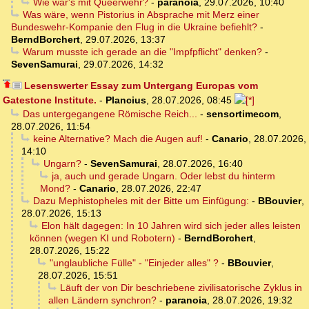
Wie wär's mit Queerwehr?
-
paranoia
,
29.07.2026, 10:40
Was wäre, wenn Pistorius in Absprache mit Merz einer
Bundeswehr-Kompanie den Flug in die Ukraine befiehlt?
-
BerndBorchert
,
29.07.2026, 13:37
Warum musste ich gerade an die "Impfpflicht" denken?
-
SevenSamurai
,
29.07.2026, 14:32
Lesenswerter Essay zum Untergang Europas vom
Gatestone Institute.
-
Plancius
,
28.07.2026, 08:45
Das untergegangene Römische Reich...
-
sensortimecom
,
28.07.2026, 11:54
keine Alternative? Mach die Augen auf!
-
Canario
,
28.07.2026,
14:10
Ungarn?
-
SevenSamurai
,
28.07.2026, 16:40
ja, auch und gerade Ungarn. Oder lebst du hinterm
Mond?
-
Canario
,
28.07.2026, 22:47
Dazu Mephistopheles mit der Bitte um Einfügung:
-
BBouvier
,
28.07.2026, 15:13
Elon hält dagegen: In 10 Jahren wird sich jeder alles leisten
können (wegen KI und Robotern)
-
BerndBorchert
,
28.07.2026, 15:22
"unglaubliche Fülle" - "Einjeder alles" ?
-
BBouvier
,
28.07.2026, 15:51
Läuft der von Dir beschriebene zivilisatorische Zyklus in
allen Ländern synchron?
-
paranoia
,
28.07.2026, 19:32