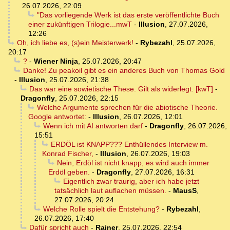
26.07.2026, 22:09
"Das vorliegende Werk ist das erste veröffentlichte Buch
einer zukünftigen Trilogie...mwT
-
Illusion
,
27.07.2026,
12:26
Oh, ich liebe es, (s)ein Meisterwerk!
-
Rybezahl
,
25.07.2026,
20:17
?
-
Wiener Ninja
,
25.07.2026, 20:47
Danke! Zu peakoil gibt es ein anderes Buch von Thomas Gold
-
Illusion
,
25.07.2026, 21:38
Das war eine sowietische These. Gilt als widerlegt. [kwT]
-
Dragonfly
,
25.07.2026, 22:15
Welche Argumente sprechen für die abiotische Theorie.
Google antwortet:
-
Illusion
,
26.07.2026, 12:01
Wenn ich mit AI antworten darf
-
Dragonfly
,
26.07.2026,
15:51
ERDÖL ist KNAPP??? Enthüllendes Interview m.
Konrad Fischer,
-
Illusion
,
26.07.2026, 19:03
Nein, Erdöl ist nicht knapp, es wird auch immer
Erdöl geben.
-
Dragonfly
,
27.07.2026, 16:31
Eigentlich zwar traurig, aber ich habe jetzt
tatsächlich laut auflachen müssen.
-
MausS
,
27.07.2026, 20:24
Welche Rolle spielt die Entstehung?
-
Rybezahl
,
26.07.2026, 17:40
Dafür spricht auch
-
Rainer
,
25.07.2026, 22:54