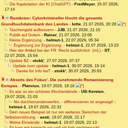
Die Kapitulation der KI (ChatGPT)
-
FredMeyer
,
25.07.2026,
17:14
Rumänien: Cyberkrimineller löscht die gesamte
Grundbuchdatenbank des Landes
-
lotte
,
21.07.2026, 20:28
Taschengeld aufbessern
-
JJB
,
21.07.2026, 21:15
Publik auf Golem
-
Rainer
,
21.07.2026, 22:05
Kleine Ergänzung:
-
helmut-1
,
22.07.2026, 05:34
Ergänzung zur Ergänzung:
-
helmut-1
,
22.07.2026, 13:23
Hier der Artikel bei der FR. Recht ausführlich. (mL)
-
DT
,
22.07.2026, 15:54
Update BZ
-
stokk'
,
27.07.2026, 07:37
Update zum update
-
helmut-1
,
30.07.2026, 15:14
Danke für Info kwT
-
stokk'
,
30.07.2026, 20:03
Abseits des Fokus‘. Die zunehmende Romanisierung
Europas.
-
Plancius
,
19.07.2026, 18:16
Es war so ein schönes Wochendende
-
Ulli Kersten
,
19.07.2026, 21:03
Nix durcheinanderwerfen, - differenzieren ist angesagt!
-
helmut-1
,
19.07.2026, 22:32
Dein neues Beispiel ist nur ein weiteres Steinchen der
Selbstzerstörung.
-
eesti
,
19.07.2026, 21:17
Meine Einwände:
-
helmut-1
,
19.07.2026, 22:13
Es kam mir komisch vor und ich hab nachgeguckt: