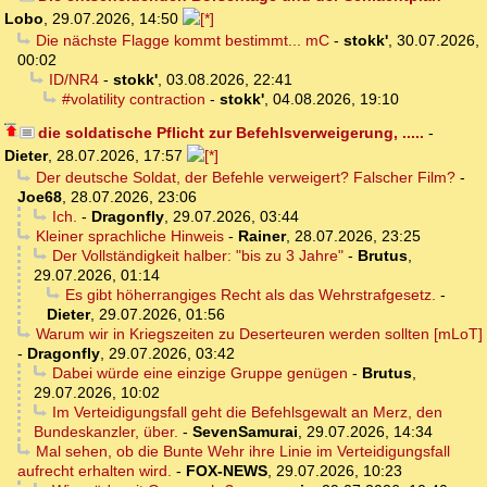
Lobo
,
29.07.2026, 14:50
Die nächste Flagge kommt bestimmt... mC
-
stokk'
,
30.07.2026,
00:02
ID/NR4
-
stokk'
,
03.08.2026, 22:41
#volatility contraction
-
stokk'
,
04.08.2026, 19:10
die soldatische Pflicht zur Befehlsverweigerung, .....
-
Dieter
,
28.07.2026, 17:57
Der deutsche Soldat, der Befehle verweigert? Falscher Film?
-
Joe68
,
28.07.2026, 23:06
Ich.
-
Dragonfly
,
29.07.2026, 03:44
Kleiner sprachliche Hinweis
-
Rainer
,
28.07.2026, 23:25
Der Vollständigkeit halber: "bis zu 3 Jahre"
-
Brutus
,
29.07.2026, 01:14
Es gibt höherrangiges Recht als das Wehrstrafgesetz.
-
Dieter
,
29.07.2026, 01:56
Warum wir in Kriegszeiten zu Deserteuren werden sollten [mLoT]
-
Dragonfly
,
29.07.2026, 03:42
Dabei würde eine einzige Gruppe genügen
-
Brutus
,
29.07.2026, 10:02
Im Verteidigungsfall geht die Befehlsgewalt an Merz, den
Bundeskanzler, über.
-
SevenSamurai
,
29.07.2026, 14:34
Mal sehen, ob die Bunte Wehr ihre Linie im Verteidigungsfall
aufrecht erhalten wird.
-
FOX-NEWS
,
29.07.2026, 10:23