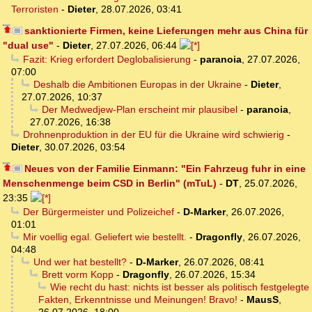
Terroristen
-
Dieter
,
28.07.2026, 03:41
sanktionierte Firmen, keine Lieferungen mehr aus China für
"dual use"
-
Dieter
,
27.07.2026, 06:44
Fazit: Krieg erfordert Deglobalisierung
-
paranoia
,
27.07.2026,
07:00
Deshalb die Ambitionen Europas in der Ukraine
-
Dieter
,
27.07.2026, 10:37
Der Medwedjew-Plan erscheint mir plausibel
-
paranoia
,
27.07.2026, 16:38
Drohnenproduktion in der EU für die Ukraine wird schwierig
-
Dieter
,
30.07.2026, 03:54
Neues von der Familie Einmann: "Ein Fahrzeug fuhr in eine
Menschenmenge beim CSD in Berlin" (mTuL)
-
DT
,
25.07.2026,
23:35
Der Bürgermeister und Polizeichef
-
D-Marker
,
26.07.2026,
01:01
Mir voellig egal. Geliefert wie bestellt.
-
Dragonfly
,
26.07.2026,
04:48
Und wer hat bestellt?
-
D-Marker
,
26.07.2026, 08:41
Brett vorm Kopp
-
Dragonfly
,
26.07.2026, 15:34
Wie recht du hast: nichts ist besser als politisch festgelegte
Fakten, Erkenntnisse und Meinungen! Bravo!
-
MausS
,