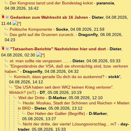
Der Kongress tanzt und der Bundestag kokst
-
paranoia
,
04.08.2026, 16:42
Gedanken zum Wahlrecht ab 16 Jahren
-
Dieter
,
04.08.2026,
11:44
Politische Komponente
-
Socke
,
04.08.2026, 21:59
Das geht auf die Gruenen zurueck.
-
Dragonfly
,
06.08.2026,
04:23
"Tatsachen-Berichte" Nachrichten hier und dort
-
Dieter
,
04.08.2026, 02:30
ot: man sollte nie vergessen .....
-
Dieter
,
04.08.2026, 03:33
"Eingeständnis der VSA, daß sie ohnmächtig sind, bzw. verloren
haben."
-
Dragonfly
,
04.08.2026, 04:32
Komisch, dass gerade Du dich da so auskennst?
-
stokk'
,
04.08.2026, 14:12
"Die USA haben seit dem WK2 keinen Krieg verloren".
Wirklich? (mT)
-
DT
,
05.08.2026, 10:19
Weil der Dritte
-
D-Marker
,
05.08.2026, 12:10
Heute: Moskau, Stadt der Schönen und Reichen + Mieten
in BRD
-
Dieter
,
05.08.2026, 13:12
Der Hafen der Gallier (Begriffe)
-
D-Marker
,
05.08.2026, 13:27
Nicht der dritte, der vierte! Lösungsvorschlag... mT
-
day-
trader
,
05.08.2026, 15:33