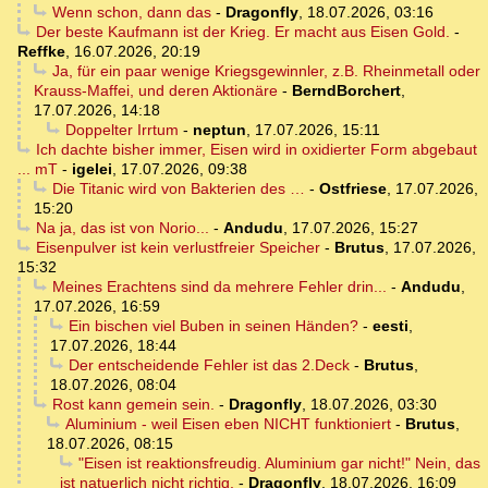
Wenn schon, dann das
-
Dragonfly
,
18.07.2026, 03:16
Der beste Kaufmann ist der Krieg. Er macht aus Eisen Gold.
-
Reffke
,
16.07.2026, 20:19
Ja, für ein paar wenige Kriegsgewinnler, z.B. Rheinmetall oder
Krauss-Maffei, und deren Aktionäre
-
BerndBorchert
,
17.07.2026, 14:18
Doppelter Irrtum
-
neptun
,
17.07.2026, 15:11
Ich dachte bisher immer, Eisen wird in oxidierter Form abgebaut
... mT
-
igelei
,
17.07.2026, 09:38
Die Titanic wird von Bakterien des …
-
Ostfriese
,
17.07.2026,
15:20
Na ja, das ist von Norio...
-
Andudu
,
17.07.2026, 15:27
Eisenpulver ist kein verlustfreier Speicher
-
Brutus
,
17.07.2026,
15:32
Meines Erachtens sind da mehrere Fehler drin...
-
Andudu
,
17.07.2026, 16:59
Ein bischen viel Buben in seinen Händen?
-
eesti
,
17.07.2026, 18:44
Der entscheidende Fehler ist das 2.Deck
-
Brutus
,
18.07.2026, 08:04
Rost kann gemein sein.
-
Dragonfly
,
18.07.2026, 03:30
Aluminium - weil Eisen eben NICHT funktioniert
-
Brutus
,
18.07.2026, 08:15
"Eisen ist reaktionsfreudig. Aluminium gar nicht!" Nein, das
ist natuerlich nicht richtig.
-
Dragonfly
,
18.07.2026, 16:09