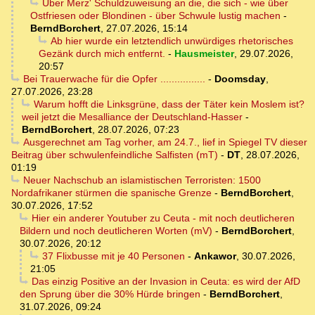
Über Merz' Schuldzuweisung an die, die sich - wie über
Ostfriesen oder Blondinen - über Schwule lustig machen
-
BerndBorchert
,
27.07.2026, 15:14
Ab hier wurde ein letztendlich unwürdiges rhetorisches
Gezänk durch mich entfernt.
-
Hausmeister
,
29.07.2026,
20:57
Bei Trauerwache für die Opfer ................
-
Doomsday
,
27.07.2026, 23:28
Warum hofft die Linksgrüne, dass der Täter kein Moslem ist?
weil jetzt die Mesalliance der Deutschland-Hasser
-
BerndBorchert
,
28.07.2026, 07:23
Ausgerechnet am Tag vorher, am 24.7., lief in Spiegel TV dieser
Beitrag über schwulenfeindliche Salfisten (mT)
-
DT
,
28.07.2026,
01:19
Neuer Nachschub an islamistischen Terroristen: 1500
Nordafrikaner stürmen die spanische Grenze
-
BerndBorchert
,
30.07.2026, 17:52
Hier ein anderer Youtuber zu Ceuta - mit noch deutlicheren
Bildern und noch deutlicheren Worten (mV)
-
BerndBorchert
,
30.07.2026, 20:12
37 Flixbusse mit je 40 Personen
-
Ankawor
,
30.07.2026,
21:05
Das einzig Positive an der Invasion in Ceuta: es wird der AfD
den Sprung über die 30% Hürde bringen
-
BerndBorchert
,
31.07.2026, 09:24