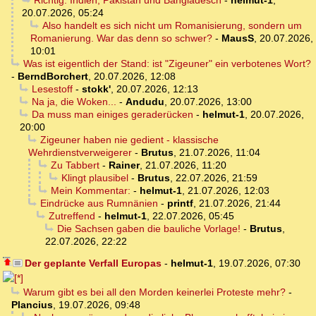
Richtig. Indien, Pakistan und Bangladesch
-
helmut-1
,
20.07.2026, 05:24
Also handelt es sich nicht um Romanisierung, sondern um
Romanierung. War das denn so schwer?
-
MausS
,
20.07.2026,
10:01
Was ist eigentlich der Stand: ist "Zigeuner" ein verbotenes Wort?
-
BerndBorchert
,
20.07.2026, 12:08
Lesestoff
-
stokk'
,
20.07.2026, 12:13
Na ja, die Woken...
-
Andudu
,
20.07.2026, 13:00
Da muss man einiges geraderücken
-
helmut-1
,
20.07.2026,
20:00
Zigeuner haben nie gedient - klassische
Wehrdienstverweigerer
-
Brutus
,
21.07.2026, 11:04
Zu Tabbert
-
Rainer
,
21.07.2026, 11:20
Klingt plausibel
-
Brutus
,
22.07.2026, 21:59
Mein Kommentar:
-
helmut-1
,
21.07.2026, 12:03
Eindrücke aus Rumnänien
-
printf
,
21.07.2026, 21:44
Zutreffend
-
helmut-1
,
22.07.2026, 05:45
Die Sachsen gaben die bauliche Vorlage!
-
Brutus
,
22.07.2026, 22:22
Der geplante Verfall Europas
-
helmut-1
,
19.07.2026, 07:30
Warum gibt es bei all den Morden keinerlei Proteste mehr?
-
Plancius
,
19.07.2026, 09:48