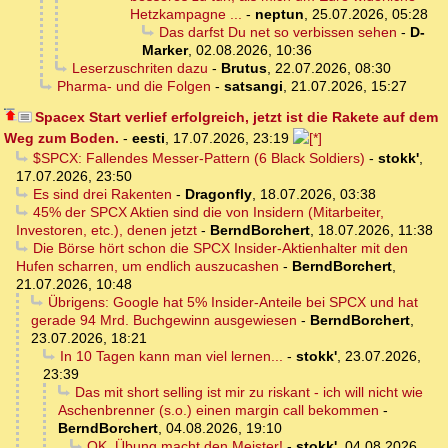
Hetzkampagne ...
-
neptun
,
25.07.2026, 05:28
Das darfst Du net so verbissen sehen
-
D-
Marker
,
02.08.2026, 10:36
Leserzuschriten dazu
-
Brutus
,
22.07.2026, 08:30
Pharma- und die Folgen
-
satsangi
,
21.07.2026, 15:27
Spacex Start verlief erfolgreich, jetzt ist die Rakete auf dem
Weg zum Boden.
-
eesti
,
17.07.2026, 23:19
$SPCX: Fallendes Messer-Pattern (6 Black Soldiers)
-
stokk'
,
17.07.2026, 23:50
Es sind drei Rakenten
-
Dragonfly
,
18.07.2026, 03:38
45% der SPCX Aktien sind die von Insidern (Mitarbeiter,
Investoren, etc.), denen jetzt
-
BerndBorchert
,
18.07.2026, 11:38
Die Börse hört schon die SPCX Insider-Aktienhalter mit den
Hufen scharren, um endlich auszucashen
-
BerndBorchert
,
21.07.2026, 10:48
Übrigens: Google hat 5% Insider-Anteile bei SPCX und hat
gerade 94 Mrd. Buchgewinn ausgewiesen
-
BerndBorchert
,
23.07.2026, 18:21
In 10 Tagen kann man viel lernen...
-
stokk'
,
23.07.2026,
23:39
Das mit short selling ist mir zu riskant - ich will nicht wie
Aschenbrenner (s.o.) einen margin call bekommen
-
BerndBorchert
,
04.08.2026, 19:10
OK. Übung macht den Meister!
-
stokk'
,
04.08.2026,