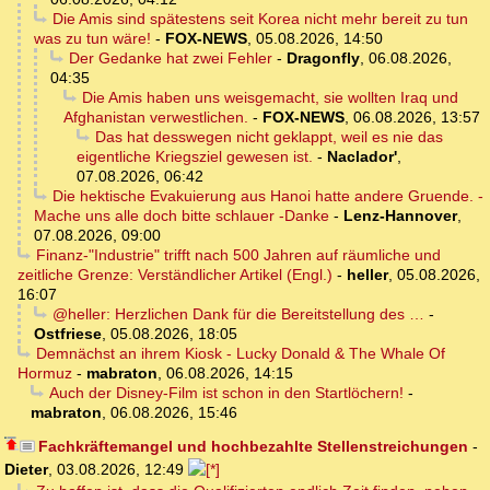
Die Amis sind spätestens seit Korea nicht mehr bereit zu tun
was zu tun wäre!
-
FOX-NEWS
,
05.08.2026, 14:50
Der Gedanke hat zwei Fehler
-
Dragonfly
,
06.08.2026,
04:35
Die Amis haben uns weisgemacht, sie wollten Iraq und
Afghanistan verwestlichen.
-
FOX-NEWS
,
06.08.2026, 13:57
Das hat desswegen nicht geklappt, weil es nie das
eigentliche Kriegsziel gewesen ist.
-
Naclador'
,
07.08.2026, 06:42
Die hektische Evakuierung aus Hanoi hatte andere Gruende. -
Mache uns alle doch bitte schlauer -Danke
-
Lenz-Hannover
,
07.08.2026, 09:00
Finanz-"Industrie" trifft nach 500 Jahren auf räumliche und
zeitliche Grenze: Verständlicher Artikel (Engl.)
-
heller
,
05.08.2026,
16:07
@heller: Herzlichen Dank für die Bereitstellung des …
-
Ostfriese
,
05.08.2026, 18:05
Demnächst an ihrem Kiosk - Lucky Donald & The Whale Of
Hormuz
-
mabraton
,
06.08.2026, 14:15
Auch der Disney-Film ist schon in den Startlöchern!
-
mabraton
,
06.08.2026, 15:46
Fachkräftemangel und hochbezahlte Stellenstreichungen
-
Dieter
,
03.08.2026, 12:49