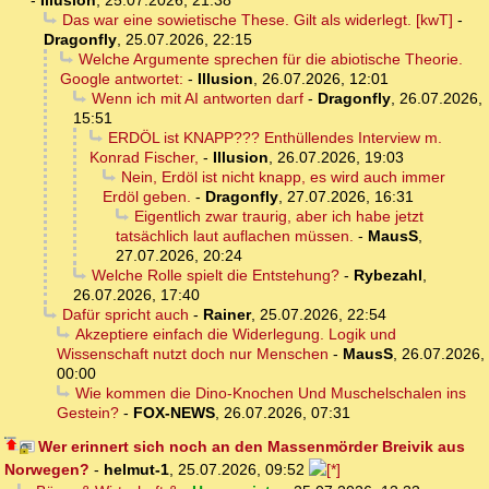
-
Illusion
,
25.07.2026, 21:38
Das war eine sowietische These. Gilt als widerlegt. [kwT]
-
Dragonfly
,
25.07.2026, 22:15
Welche Argumente sprechen für die abiotische Theorie.
Google antwortet:
-
Illusion
,
26.07.2026, 12:01
Wenn ich mit AI antworten darf
-
Dragonfly
,
26.07.2026,
15:51
ERDÖL ist KNAPP??? Enthüllendes Interview m.
Konrad Fischer,
-
Illusion
,
26.07.2026, 19:03
Nein, Erdöl ist nicht knapp, es wird auch immer
Erdöl geben.
-
Dragonfly
,
27.07.2026, 16:31
Eigentlich zwar traurig, aber ich habe jetzt
tatsächlich laut auflachen müssen.
-
MausS
,
27.07.2026, 20:24
Welche Rolle spielt die Entstehung?
-
Rybezahl
,
26.07.2026, 17:40
Dafür spricht auch
-
Rainer
,
25.07.2026, 22:54
Akzeptiere einfach die Widerlegung. Logik und
Wissenschaft nutzt doch nur Menschen
-
MausS
,
26.07.2026,
00:00
Wie kommen die Dino-Knochen Und Muschelschalen ins
Gestein?
-
FOX-NEWS
,
26.07.2026, 07:31
Wer erinnert sich noch an den Massenmörder Breivik aus
Norwegen?
-
helmut-1
,
25.07.2026, 09:52