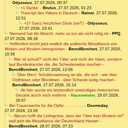
Odysseus
,
27.07.2026, 00:37
+1 Danke.
-
Brutus
,
27.07.2026, 01:23
Trascript des Videos in Deutsch
-
Rainer
,
27.07.2026,
22:51
+1!! Ganz herzlichen Dank (owT)
-
Odysseus
,
27.07.2026, 23:41
Niemand hat die Absicht, mehr zu tun als nicht nötig ist
-
PPQ
,
27.07.2026, 08:18
Hoffentlich bricht jetzt endlich die politische Mesalliance von
Woken und Moslem-Immigranten
-
BerndBorchert
,
27.07.2026,
10:39
Wer ist schuld? nicht der Täter und nicht der Islam, sondern
laut Bundeskanzler die, die Schwulenwitze machen
-
BerndBorchert
,
27.07.2026, 12:56
Über Merz' Schuldzuweisung an die, die sich - wie über
Ostfriesen oder Blondinen - über Schwule lustig machen
-
BerndBorchert
,
27.07.2026, 15:14
Ab hier wurde ein letztendlich unwürdiges rhetorisches
Gezänk durch mich entfernt.
-
Hausmeister
,
29.07.2026,
20:57
Bei Trauerwache für die Opfer ................
-
Doomsday
,
27.07.2026, 23:28
Warum hofft die Linksgrüne, dass der Täter kein Moslem ist?
weil jetzt die Mesalliance der Deutschland-Hasser
-
BerndBorchert
,
28.07.2026, 07:23