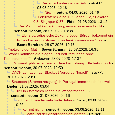
Der entscheidendende Satz:
-
stokk'
,
03.08.2026, 12:18
Nie.
-
neptun
,
04.08.2026, 01:46
Fertilitäten: China 1.0, Japan 1.2, Südkorea
0.8, Singapur 0.87
-
Fidel
,
01.08.2026, 13:12
Der Mann hat.keine Ahnung, ausser in einem Punkt
-
sensortimecom
,
28.07.2026, 18:38
Elons paradiesische Zukunft: Jeder Bürger bekommt ein
hohes bedingungsloses Grundeinkommen vom Staat
-
BerndBorchert
,
28.07.2026, 19:16
"notwendiger Mut"
-
SevenSamurai
,
28.07.2026, 16:38
Woher kommen die Klagen und Befürchtungen ohne
Konsequenzen?
-
Ankawor
,
28.07.2026, 17:37
Im Moment gibts eine ganz andere Bedrohung. DIe hats in sich
-
sensortimecom
,
30.07.2026, 19:50
DACH Leitfaden zur Blackout-Vorsorge (lm.pdf)
-
stokk'
,
30.07.2026, 20:01
Stauseen (Stromerzeugung) in Portugal immer noch übervoll
-
Dieter
,
31.07.2026, 03:04
Hier in Österreich liegen die Wasserstände...
-
sensortimecom
,
31.07.2026, 08:18
gibt auch wieder sehr kalte Jahre
-
Dieter
,
03.08.2026,
10:29
Kommt nicht
-
sensortimecom
,
03.08.2026, 12:11
Sättigung der Absorption von Methan
-
Rainer
,