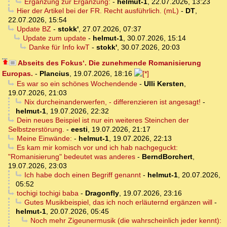
Ergänzung zur Ergänzung:
-
helmut-1
,
22.07.2026, 13:23
Hier der Artikel bei der FR. Recht ausführlich. (mL)
-
DT
,
22.07.2026, 15:54
Update BZ
-
stokk'
,
27.07.2026, 07:37
Update zum update
-
helmut-1
,
30.07.2026, 15:14
Danke für Info kwT
-
stokk'
,
30.07.2026, 20:03
Abseits des Fokus‘. Die zunehmende Romanisierung
Europas.
-
Plancius
,
19.07.2026, 18:16
Es war so ein schönes Wochendende
-
Ulli Kersten
,
19.07.2026, 21:03
Nix durcheinanderwerfen, - differenzieren ist angesagt!
-
helmut-1
,
19.07.2026, 22:32
Dein neues Beispiel ist nur ein weiteres Steinchen der
Selbstzerstörung.
-
eesti
,
19.07.2026, 21:17
Meine Einwände:
-
helmut-1
,
19.07.2026, 22:13
Es kam mir komisch vor und ich hab nachgeguckt:
"Romanisierung" bedeutet was anderes
-
BerndBorchert
,
19.07.2026, 23:03
Ich habe doch einen Begriff genannt
-
helmut-1
,
20.07.2026,
05:52
tochigi tochigi baba
-
Dragonfly
,
19.07.2026, 23:16
Gutes Musikbeispiel, das ich noch erläuternd ergänzen will
-
helmut-1
,
20.07.2026, 05:45
Noch mehr Zigeunermusik (die wahrscheinlich jeder kennt):