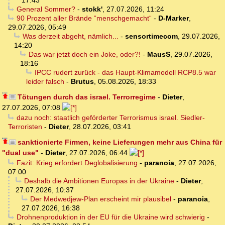
17:43
General Sommer?
-
stokk'
,
27.07.2026, 11:24
90 Prozent aller Brände “menschgemacht“
-
D-Marker
,
29.07.2026, 05:49
Was derzeit abgeht, nämlich...
-
sensortimecom
,
29.07.2026,
14:20
Das war jetzt doch ein Joke, oder?!
-
MausS
,
29.07.2026,
18:16
IPCC rudert zurück - das Haupt-Klimamodell RCP8.5 war
leider falsch
-
Brutus
,
05.08.2026, 18:33
Tötungen durch das israel. Terrorregime
-
Dieter
,
27.07.2026, 07:08
dazu noch: staatlich geförderter Terrorismus israel. Siedler-
Terroristen
-
Dieter
,
28.07.2026, 03:41
sanktionierte Firmen, keine Lieferungen mehr aus China für
"dual use"
-
Dieter
,
27.07.2026, 06:44
Fazit: Krieg erfordert Deglobalisierung
-
paranoia
,
27.07.2026,
07:00
Deshalb die Ambitionen Europas in der Ukraine
-
Dieter
,
27.07.2026, 10:37
Der Medwedjew-Plan erscheint mir plausibel
-
paranoia
,
27.07.2026, 16:38
Drohnenproduktion in der EU für die Ukraine wird schwierig
-