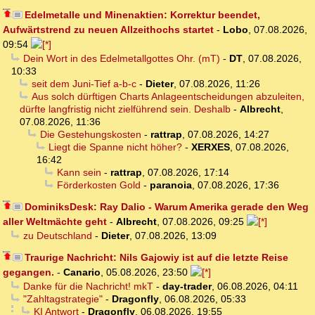
Edelmetalle und Minenaktien: Korrektur beendet,
Aufwärtstrend zu neuen Allzeithochs startet
-
Lobo
,
07.08.2026,
09:54
Dein Wort in des Edelmetallgottes Ohr. (mT)
-
DT
,
07.08.2026,
10:33
seit dem Juni-Tief a-b-c
-
Dieter
,
07.08.2026, 11:26
Aus solch dürftigen Charts Anlageentscheidungen abzuleiten,
dürfte langfristig nicht zielführend sein. Deshalb
-
Albrecht
,
07.08.2026, 11:36
Die Gestehungskosten
-
rattrap
,
07.08.2026, 14:27
Liegt die Spanne nicht höher?
-
XERXES
,
07.08.2026,
16:42
Kann sein
-
rattrap
,
07.08.2026, 17:14
Förderkosten Gold
-
paranoia
,
07.08.2026, 17:36
DominiksDesk: Ray Dalio - Warum Amerika gerade den Weg
aller Weltmächte geht
-
Albrecht
,
07.08.2026, 09:25
zu Deutschland
-
Dieter
,
07.08.2026, 13:09
Traurige Nachricht: Nils Gajowiy ist auf die letzte Reise
gegangen.
-
Canario
,
05.08.2026, 23:50
Danke für die Nachricht! mkT
-
day-trader
,
06.08.2026, 04:11
"Zahltagstrategie"
-
Dragonfly
,
06.08.2026, 05:33
KI Antwort
-
Dragonfly
,
06.08.2026, 19:55