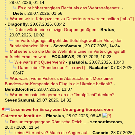
29.07.2026, 01:14
Es gibt höherrangiges Recht als das Wehrstrafgesetz.
-
Dieter
,
29.07.2026, 01:56
Warum wir in Kriegszeiten zu Deserteuren werden sollten [mLoT]
-
Dragonfly
,
29.07.2026, 03:42
Dabei würde eine einzige Gruppe genügen
-
Brutus
,
29.07.2026, 10:02
Im Verteidigungsfall geht die Befehlsgewalt an Merz, den
Bundeskanzler, über.
-
SevenSamurai
,
29.07.2026, 14:34
Mal sehen, ob die Bunte Wehr ihre Linie im Verteidigungsfall
aufrecht erhalten wird.
-
FOX-NEWS
,
29.07.2026, 10:23
Wie wär's mit Queerwehr?
-
paranoia
,
29.07.2026, 10:40
Dann lieber "Bundesquer" :-) (owT)
-
Naclador'
,
07.08.2026,
06:47
Was wäre, wenn Pistorius in Absprache mit Merz einer
Bundeswehr-Kompanie den Flug in die Ukraine befiehlt?
-
BerndBorchert
,
29.07.2026, 13:37
Warum musste ich gerade an die "Impfpflicht" denken?
-
SevenSamurai
,
29.07.2026, 14:32
Lesenswerter Essay zum Untergang Europas vom
Gatestone Institute.
-
Plancius
,
28.07.2026, 08:45
Das untergegangene Römische Reich...
-
sensortimecom
,
28.07.2026, 11:54
keine Alternative? Mach die Augen auf!
-
Canario
,
28.07.2026,