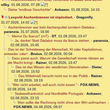
n0by
,
01.08.2026, 07:28
Deine "endlose Geschichte"
-
Ankawor
,
01.08.2026, 14:15
Leopold Aschenbrenner ist implodiert.
-
Dragonfly
,
31.07.2026, 14:02
Aschenbrenner war kein Aschenputtel sondern Dädalus
-
paranoia
,
31.07.2026, 16:00
Meinst Du Ikarus? (mT)
-
DT
,
01.08.2026, 23:47
Ja, danke! Statt Dädalus muss da Ikarus stehen.
-
paranoia
,
02.08.2026, 10:45
Das ist der Scheideweg der Menscheit, KI oder Kapitalismus,
entweder oder!
-
Brutus
,
02.08.2026, 00:04
Dazu passt auch: Warum die Gesellschaft immer Idioten an
die Macht bringt
-
Rainer
,
02.08.2026, 13:47
Das ist das Wesen der westlichen Demokratien
-
Dieter
,
02.08.2026, 15:52
Das Mittelmaß herscht nicht nur in der Politik
-
Rainer
,
02.08.2026, 19:19
"Wer nicht arbeitet, soll auch nicht essen."
-
FOX-NEWS
,
02.08.2026, 14:26
Südwestfrankreich und Nordhälfte Portugals
-
Ankawor
,
02.08.2026, 22:15
Man sollte die Rechnung nicht ohne den Wirt aufmachen.
-
FOX-NEWS
,
04.08.2026, 08:07