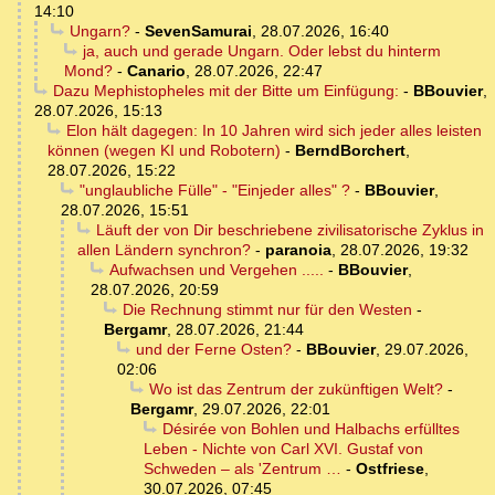
14:10
Ungarn?
-
SevenSamurai
,
28.07.2026, 16:40
ja, auch und gerade Ungarn. Oder lebst du hinterm
Mond?
-
Canario
,
28.07.2026, 22:47
Dazu Mephistopheles mit der Bitte um Einfügung:
-
BBouvier
,
28.07.2026, 15:13
Elon hält dagegen: In 10 Jahren wird sich jeder alles leisten
können (wegen KI und Robotern)
-
BerndBorchert
,
28.07.2026, 15:22
"unglaubliche Fülle" - "Einjeder alles" ?
-
BBouvier
,
28.07.2026, 15:51
Läuft der von Dir beschriebene zivilisatorische Zyklus in
allen Ländern synchron?
-
paranoia
,
28.07.2026, 19:32
Aufwachsen und Vergehen .....
-
BBouvier
,
28.07.2026, 20:59
Die Rechnung stimmt nur für den Westen
-
Bergamr
,
28.07.2026, 21:44
und der Ferne Osten?
-
BBouvier
,
29.07.2026,
02:06
Wo ist das Zentrum der zukünftigen Welt?
-
Bergamr
,
29.07.2026, 22:01
Désirée von Bohlen und Halbachs erfülltes
Leben - Nichte von Carl XVI. Gustaf von
Schweden – als 'Zentrum …
-
Ostfriese
,
30.07.2026, 07:45