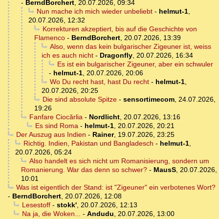
-
BerndBorchert
,
20.07.2026, 09:34
Nun mache ich mich wieder unbeliebt
-
helmut-1
,
20.07.2026, 12:32
Korrekturen akzeptiert, bis auf die Geschichte von
Flamenco
-
BerndBorchert
,
20.07.2026, 13:39
Also, wenn das kein bulgarischer Zigeuner ist, weiss
ich es auch nicht
-
Dragonfly
,
20.07.2026, 16:34
Es ist ein bulgarischer Zigeuner, aber ein schwuler
-
helmut-1
,
20.07.2026, 20:06
Wo Du recht hast, hast Du recht
-
helmut-1
,
20.07.2026, 20:25
Die sind absolute Spitze
-
sensortimecom
,
24.07.2026,
19:26
Fanfare Ciocărlia
-
Nordlicht
,
20.07.2026, 13:16
Es sind Roma
-
helmut-1
,
20.07.2026, 20:21
Der Auszug aus Indien
-
Rainer
,
19.07.2026, 23:25
Richtig. Indien, Pakistan und Bangladesch
-
helmut-1
,
20.07.2026, 05:24
Also handelt es sich nicht um Romanisierung, sondern um
Romanierung. War das denn so schwer?
-
MausS
,
20.07.2026,
10:01
Was ist eigentlich der Stand: ist "Zigeuner" ein verbotenes Wort?
-
BerndBorchert
,
20.07.2026, 12:08
Lesestoff
-
stokk'
,
20.07.2026, 12:13
Na ja, die Woken...
-
Andudu
,
20.07.2026, 13:00