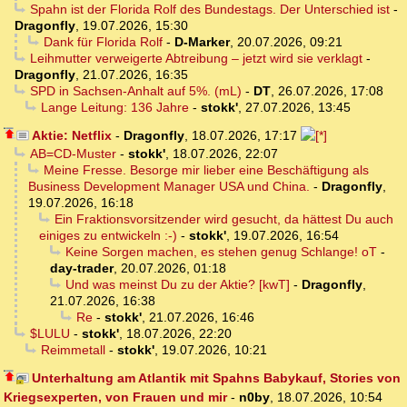
Spahn ist der Florida Rolf des Bundestags. Der Unterschied ist
-
Dragonfly
,
19.07.2026, 15:30
Dank für Florida Rolf
-
D-Marker
,
20.07.2026, 09:21
Leihmutter verweigerte Abtreibung – jetzt wird sie verklagt
-
Dragonfly
,
21.07.2026, 16:35
SPD in Sachsen-Anhalt auf 5%. (mL)
-
DT
,
26.07.2026, 17:08
Lange Leitung: 136 Jahre
-
stokk'
,
27.07.2026, 13:45
Aktie: Netflix
-
Dragonfly
,
18.07.2026, 17:17
AB=CD-Muster
-
stokk'
,
18.07.2026, 22:07
Meine Fresse. Besorge mir lieber eine Beschäftigung als
Business Development Manager USA und China.
-
Dragonfly
,
19.07.2026, 16:18
Ein Fraktionsvorsitzender wird gesucht, da hättest Du auch
einiges zu entwickeln :-)
-
stokk'
,
19.07.2026, 16:54
Keine Sorgen machen, es stehen genug Schlange! oT
-
day-trader
,
20.07.2026, 01:18
Und was meinst Du zu der Aktie? [kwT]
-
Dragonfly
,
21.07.2026, 16:38
Re
-
stokk'
,
21.07.2026, 16:46
$LULU
-
stokk'
,
18.07.2026, 22:20
Reimmetall
-
stokk'
,
19.07.2026, 10:21
Unterhaltung am Atlantik mit Spahns Babykauf, Stories von
Kriegsexperten, von Frauen und mir
-
n0by
,
18.07.2026, 10:54