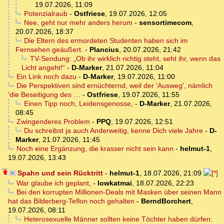
19.07.2026, 11:09
Potenzialraub
-
Ostfriese
,
19.07.2026, 12:05
Nee, geht nur mehr anders herum
-
sensortimecom
,
20.07.2026, 18:37
Die Eltern des ermordeten Studenten haben sich im
Fernsehen geäußert.
-
Plancius
,
20.07.2026, 21:42
TV-Sendung: „Ob ihr wirklich richtig steht, seht ihr, wenn das
Licht angeht!“
-
D-Marker
,
21.07.2026, 11:04
Ein Link noch dazu
-
D-Marker
,
19.07.2026, 11:00
Die Perspektiven sind ernüchternd, weil der 'Ausweg', nämlich
'die Beseitigung des …
-
Ostfriese
,
19.07.2026, 11:55
Einen Tipp noch, Leidensgenosse,
-
D-Marker
,
21.07.2026,
08:45
Zwingenderes Problem
-
PPQ
,
19.07.2026, 12:51
Du schreibst ja auch Anderweitig, kenne Dich viele Jahre
-
D-
Marker
,
21.07.2026, 11:45
Noch eine Ergänzung, die krasser nicht sein kann
-
helmut-1
,
19.07.2026, 13:43
Spahn und sein Rücktritt
-
helmut-1
,
18.07.2026, 21:09
War glaube ich geplant,
-
lowkatmai
,
18.07.2026, 22:23
Bei den korrupten Millionen-Deals mit Masken über seinen Mann
hat das Bilderberg-Teflon noch gehalten
-
BerndBorchert
,
19.07.2026, 08:11
Heterosexuelle Männer sollten keine Töchter haben dürfen: