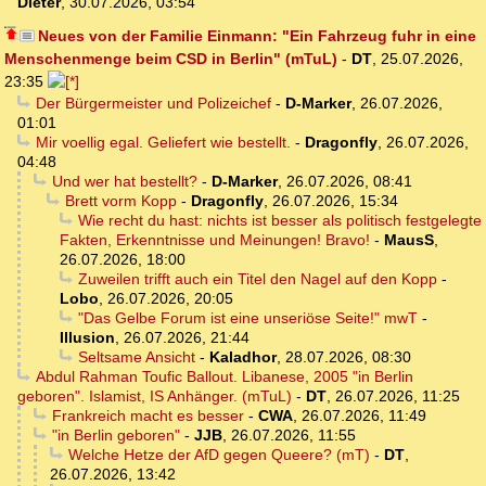
Dieter
,
30.07.2026, 03:54
Neues von der Familie Einmann: "Ein Fahrzeug fuhr in eine
Menschenmenge beim CSD in Berlin" (mTuL)
-
DT
,
25.07.2026,
23:35
Der Bürgermeister und Polizeichef
-
D-Marker
,
26.07.2026,
01:01
Mir voellig egal. Geliefert wie bestellt.
-
Dragonfly
,
26.07.2026,
04:48
Und wer hat bestellt?
-
D-Marker
,
26.07.2026, 08:41
Brett vorm Kopp
-
Dragonfly
,
26.07.2026, 15:34
Wie recht du hast: nichts ist besser als politisch festgelegte
Fakten, Erkenntnisse und Meinungen! Bravo!
-
MausS
,
26.07.2026, 18:00
Zuweilen trifft auch ein Titel den Nagel auf den Kopp
-
Lobo
,
26.07.2026, 20:05
"Das Gelbe Forum ist eine unseriöse Seite!" mwT
-
Illusion
,
26.07.2026, 21:44
Seltsame Ansicht
-
Kaladhor
,
28.07.2026, 08:30
Abdul Rahman Toufic Ballout. Libanese, 2005 "in Berlin
geboren". Islamist, IS Anhänger. (mTuL)
-
DT
,
26.07.2026, 11:25
Frankreich macht es besser
-
CWA
,
26.07.2026, 11:49
"in Berlin geboren"
-
JJB
,
26.07.2026, 11:55
Welche Hetze der AfD gegen Queere? (mT)
-
DT
,
26.07.2026, 13:42