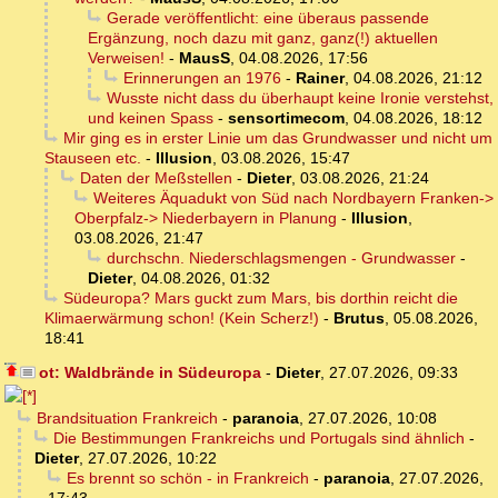
Gerade veröffentlicht: eine überaus passende
Ergänzung, noch dazu mit ganz, ganz(!) aktuellen
Verweisen!
-
MausS
,
04.08.2026, 17:56
Erinnerungen an 1976
-
Rainer
,
04.08.2026, 21:12
Wusste nicht dass du überhaupt keine Ironie verstehst,
und keinen Spass
-
sensortimecom
,
04.08.2026, 18:12
Mir ging es in erster Linie um das Grundwasser und nicht um
Stauseen etc.
-
Illusion
,
03.08.2026, 15:47
Daten der Meßstellen
-
Dieter
,
03.08.2026, 21:24
Weiteres Äquadukt von Süd nach Nordbayern Franken->
Oberpfalz-> Niederbayern in Planung
-
Illusion
,
03.08.2026, 21:47
durchschn. Niederschlagsmengen - Grundwasser
-
Dieter
,
04.08.2026, 01:32
Südeuropa? Mars guckt zum Mars, bis dorthin reicht die
Klimaerwärmung schon! (Kein Scherz!)
-
Brutus
,
05.08.2026,
18:41
ot: Waldbrände in Südeuropa
-
Dieter
,
27.07.2026, 09:33
Brandsituation Frankreich
-
paranoia
,
27.07.2026, 10:08
Die Bestimmungen Frankreichs und Portugals sind ähnlich
-
Dieter
,
27.07.2026, 10:22
Es brennt so schön - in Frankreich
-
paranoia
,
27.07.2026,