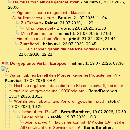
Da muss man einiges geraderücken
-
helmut-1
,
20.07.2026,
20:00
Zigeuner haben nie gedient - klassische
Wehrdienstverweigerer
-
Brutus
,
21.07.2026, 11:04
Zu Tabbert
-
Rainer
,
21.07.2026, 11:20
Klingt plausibel
-
Brutus
,
22.07.2026, 21:59
Mein Kommentar:
-
helmut-1
,
21.07.2026, 12:03
Eindrücke aus Rumnänien
-
printf
,
21.07.2026, 21:44
Zutreffend
-
helmut-1
,
22.07.2026, 05:45
Die Sachsen gaben die bauliche Vorlage!
-
Brutus
,
22.07.2026, 22:22
Der geplante Verfall Europas
-
helmut-1
,
19.07.2026, 07:30
Warum gibt es bei all den Morden keinerlei Proteste mehr?
-
Plancius
,
19.07.2026, 09:48
Noch zu ergänzen, dass die linke Blase es schafft, bei einer
*virtuellen* Vergewaltigung 10000nde auf
-
BerndBorchert
,
19.07.2026, 10:12
Weil ihr euch überall ans Verlieren gewöhnt habt!
-
stokk'
,
19.07.2026, 10:26
falscher thread? owT
-
BerndBorchert
,
19.07.2026, 10:30
Leider nicht...
-
stokk'
,
19.07.2026, 10:31
Aber da, wo @Placius herkommt (MV oder SA), ist die
AfD doch auf der Gewinnerseite!
-
BerndBorchert
,