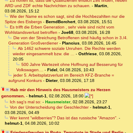
Zu hoffen ist, dass die Qualifizierten endlich Zeit finden, neben
ARD und ZDF echte Nachrichten zu schauen.
-
Martin
,
03.08.2026, 15:12
Wie der Name es schon sagt, sind die Hochbezahlten nur die
Spitze des Eisbergs
-
BerndBorchert
,
03.08.2026, 15:51
Es trifft die Erben Generation , sehr viele sind nicht vom
Wohlstandsverlust betroffen
-
Joe68
,
03.08.2026, 16:28
Die von der Streichung Betroffenen sind häufig schon in 3./4.
Generation Großverdiener
-
Plancius
,
03.08.2026, 16:45
Ab 1462 schwere soziale Unruhen. Die Rechte werden
wieder eingesammelt bzw. die …
-
Ostfriese
,
03.08.2026,
20:05
500 Jahre Wartezeit ohne Hoffnung auf Besserung für
Volkswagen....
-
Fidel
,
04.08.2026, 10:43
jeder 5. Arbeitsplatzverlust im Bereich KFZ-Branche =
aufgrund Konkurs
-
Dieter
,
03.08.2026, 17:18
Hab mir den Hinweis des Hausmeisters zu Herzen
genommen.
-
helmut-1
,
02.08.2026, 18:00
Ich sag's mal so:
-
Hausmeister
,
02.08.2026, 23:27
Von der Unterscheidung der Geschlechter
-
helmut-1
,
03.08.2026, 04:49
Wer kennt "wildberries"? Das ist das russische "Amazon".
-
helmut-1
,
04.08.2026, 10:02
Friedensfreuden in Porto, Terrortote in Stade und Berlin
-