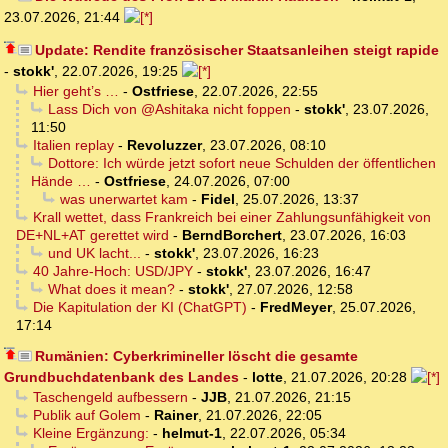
23.07.2026, 21:44
Update: Rendite französischer Staatsanleihen steigt rapide
-
stokk'
,
22.07.2026, 19:25
Hier geht’s …
-
Ostfriese
,
22.07.2026, 22:55
Lass Dich von @Ashitaka nicht foppen
-
stokk'
,
23.07.2026,
11:50
Italien replay
-
Revoluzzer
,
23.07.2026, 08:10
Dottore: Ich würde jetzt sofort neue Schulden der öffentlichen
Hände …
-
Ostfriese
,
24.07.2026, 07:00
was unerwartet kam
-
Fidel
,
25.07.2026, 13:37
Krall wettet, dass Frankreich bei einer Zahlungsunfähigkeit von
DE+NL+AT gerettet wird
-
BerndBorchert
,
23.07.2026, 16:03
und UK lacht...
-
stokk'
,
23.07.2026, 16:23
40 Jahre-Hoch: USD/JPY
-
stokk'
,
23.07.2026, 16:47
What does it mean?
-
stokk'
,
27.07.2026, 12:58
Die Kapitulation der KI (ChatGPT)
-
FredMeyer
,
25.07.2026,
17:14
Rumänien: Cyberkrimineller löscht die gesamte
Grundbuchdatenbank des Landes
-
lotte
,
21.07.2026, 20:28
Taschengeld aufbessern
-
JJB
,
21.07.2026, 21:15
Publik auf Golem
-
Rainer
,
21.07.2026, 22:05
Kleine Ergänzung:
-
helmut-1
,
22.07.2026, 05:34