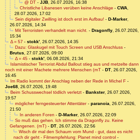
@ DT
-
JJB
,
26.07.2026, 16:38
Christliche Libanesen verüben keine Anschläge
-
CWA
,
28.07.2026, 17:02
Sein digitaler Zwilling ist doch erst im Aufbau!
-
D-Marker
,
26.07.2026, 14:34
Mit Terroristen verhandelt man nicht.
-
Dragonfly
,
26.07.2026,
15:34
Δ = 57
-
stokk'
,
26.07.2026, 14:35
Dazu: Glaskugel mit Touch Screen und USB Anschluss
-
Brutus
,
27.07.2026, 09:00
Δ = 45
-
stokk'
,
06.08.2026, 21:34
Islamistischer Terrorist Abdul Ballout stieg aus und metzelte dann
noch mit einer Machete mehrere Menschen (mT
-
DT
,
26.07.2026,
16:45
Im Radio kommt der Anschlag neben der Rede in Michel F
-
Joe68
,
26.07.2026, 19:48
Beim Schusswechsel tödlich verletzt
-
Bankster
,
26.07.2026,
19:57
möglicher ferngesteuerter Attentäter
-
paranoia
,
26.07.2026,
21:50
In anderen Foren
-
D-Marker
,
26.07.2026, 22:09
So muß das gehen. Ich stimme da Dragonfly zu. Keine
Gefangenen. (mT)
-
DT
,
26.07.2026, 22:56
Wisch dir mal den Schaum vom Mund - gut, dass es nicht
nach dir geht - Filmempfehlung: Planet mind control
-