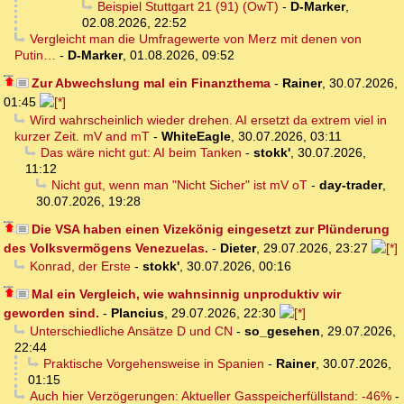
Beispiel Stuttgart 21 (91) (OwT)
-
D-Marker
,
02.08.2026, 22:52
Vergleicht man die Umfragewerte von Merz mit denen von
Putin…
-
D-Marker
,
01.08.2026, 09:52
Zur Abwechslung mal ein Finanzthema
-
Rainer
,
30.07.2026,
01:45
Wird wahrscheinlich wieder drehen. AI ersetzt da extrem viel in
kurzer Zeit. mV and mT
-
WhiteEagle
,
30.07.2026, 03:11
Das wäre nicht gut: AI beim Tanken
-
stokk'
,
30.07.2026,
11:12
Nicht gut, wenn man "Nicht Sicher" ist mV oT
-
day-trader
,
30.07.2026, 19:28
Die VSA haben einen Vizekönig eingesetzt zur Plünderung
des Volksvermögens Venezuelas.
-
Dieter
,
29.07.2026, 23:27
Konrad, der Erste
-
stokk'
,
30.07.2026, 00:16
Mal ein Vergleich, wie wahnsinnig unproduktiv wir
geworden sind.
-
Plancius
,
29.07.2026, 22:30
Unterschiedliche Ansätze D und CN
-
so_gesehen
,
29.07.2026,
22:44
Praktische Vorgehensweise in Spanien
-
Rainer
,
30.07.2026,
01:15
Auch hier Verzögerungen: Aktueller Gasspeicherfüllstand: -46%
-