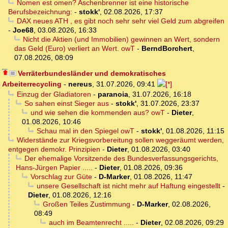
Nomen est omen? Aschenbrenner ist eine historische
Berufsbezeichnung:
-
stokk'
,
02.08.2026, 17:37
DAX neues ATH , es gibt noch sehr sehr viel Geld zum abgreifen
-
Joe68
,
03.08.2026, 16:33
Nicht die Aktien (und Immobilien) gewinnen an Wert, sondern
das Geld (Euro) verliert an Wert. owT
-
BerndBorchert
,
07.08.2026, 08:09
Verräterbundesländer und demokratisches
Arbeiterrecycling
-
nereus
,
31.07.2026, 09:41
Einzug der Gladiatoren
-
paranoia
,
31.07.2026, 16:18
So sahen einst Sieger aus
-
stokk'
,
31.07.2026, 23:37
und wie sehen die kommenden aus? owT
-
Dieter
,
01.08.2026, 10:46
Schau mal in den Spiegel owT
-
stokk'
,
01.08.2026, 11:15
Widerstände zur Kriegsvorbereitung sollen weggeräumt werden,
entgegen demokr. Prinzipien
-
Dieter
,
01.08.2026, 03:40
Der ehemalige Vorsitzende des Bundesverfassungsgerichts,
Hans-Jürgen Papier .....
-
Dieter
,
01.08.2026, 09:36
Vorschlag zur Güte
-
D-Marker
,
01.08.2026, 11:47
unsere Gesellschaft ist nicht mehr auf Haftung eingestellt
-
Dieter
,
01.08.2026, 12:16
Großen Teiles Zustimmung
-
D-Marker
,
02.08.2026,
08:49
auch im Beamtenrecht .....
-
Dieter
,
02.08.2026, 09:29