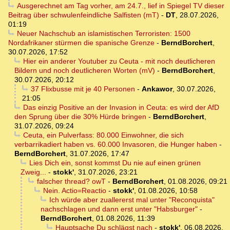
Ausgerechnet am Tag vorher, am 24.7., lief in Spiegel TV dieser
Beitrag über schwulenfeindliche Salfisten (mT)
-
DT
,
28.07.2026,
01:19
Neuer Nachschub an islamistischen Terroristen: 1500
Nordafrikaner stürmen die spanische Grenze
-
BerndBorchert
,
30.07.2026, 17:52
Hier ein anderer Youtuber zu Ceuta - mit noch deutlicheren
Bildern und noch deutlicheren Worten (mV)
-
BerndBorchert
,
30.07.2026, 20:12
37 Flixbusse mit je 40 Personen
-
Ankawor
,
30.07.2026,
21:05
Das einzig Positive an der Invasion in Ceuta: es wird der AfD
den Sprung über die 30% Hürde bringen
-
BerndBorchert
,
31.07.2026, 09:24
Ceuta, ein Pulverfass: 80.000 Einwohner, die sich
verbarrikadiert haben vs. 60.000 Invasoren, die Hunger haben
-
BerndBorchert
,
31.07.2026, 17:47
Lies Dich ein, sonst kommst Du nie auf einen grünen
Zweig...
-
stokk'
,
31.07.2026, 23:21
falscher thread? owT
-
BerndBorchert
,
01.08.2026, 09:21
Nein. Actio=Reactio
-
stokk'
,
01.08.2026, 10:58
Ich würde aber zuallererst mal unter "Reconquista"
nachschlagen und dann erst unter "Habsburger"
-
BerndBorchert
,
01.08.2026, 11:39
Hauptsache Du schlägst nach
-
stokk'
,
06.08.2026,