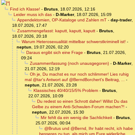
Find ich Klasse!
-
Brutus
,
18.07.2026, 12:16
Leider muss ich das
-
D-Marker
,
18.07.2026, 15:09
Appendektomien, OP-Kataloge und Zahlen mT
-
day-trader
,
18.07.2026, 17:47
Zusammengefasst: kaputt, kaputt, kaputt
-
Brutus
,
18.07.2026, 20:18
Warum Heterosexualität mittelbar schwerstkriminell ist!
-
neptun
,
19.07.2026, 02:20
Daraus ergibt sich eine Frage
-
Brutus
,
21.07.2026,
09:24
Zusammenfassung (noch unausgegoren)
-
D-Marker
,
21.07.2026, 12:19
Oh je, Du machst es nur noch schlimmer! Lies ruhig
mal @tar's Antwort auf @BerndBorchert's Beitrag, ...
-
neptun
,
21.07.2026, 23:28
Klassisches 40/40/15/5% Problem
-
Brutus
,
22.07.2026, 10:09
Du redest so einen Schrott daher! Willst Du das
Gelbe zu einem Anti-Schwulen-Forum machen?!
-
neptun
,
22.07.2026, 15:30
Mir fehlt da ein wenig die Sachlichkeit
-
Brutus
,
25.07.2026, 00:04
@Brutus und @Bernd, Ihr habt recht, ich habe
besseres zu tun, als mich um Eure widerliche