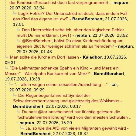
der Kindesmißbrauch ist doch fast vorprogrammiert.
-
neptun
,
20.07.2026, 03:34
Logik Fehler? Der Unterschied ist doch, dass in dem Fall
das Kind das eigene ist. owT
-
BerndBorchert
,
21.07.2026,
17:51
Den Unterschied sehe ich, aber den logischen Fehler
mußt Du mir erklären. (owT)
-
neptun
,
21.07.2026, 23:52
@BerdBorchert, hältst Du etwa Kinderschändung am
eigenen Blut für weniger schlimm als an fremdem?
-
neptun
,
29.07.2026, 01:43
Man sollte die Kirche im Dorf lassen
-
Kaladhor
,
19.07.2026,
09:31
"Die Leihmutter schenkte Spahn ein Kind – und Merz ein
Messer" - War Spahn Konkurrent von Merz?
-
BerndBorchert
,
19.07.2026, 13:38
"... allein wegen seiner sexuellen Ausrichtung ..."
-
tar
,
20.07.2026, 09:29
Die Regenbogenfahne ist Symbol der
Schwulenverherrlichung und gleichzeitig des Wokismus
-
BerndBorchert
,
22.07.2026, 08:17
Du hast @tar anscheinend nur flüchtig gelesen: die
"Schwulenverherrlichung" wird von den meisten Schwulen ...
-
neptun
,
22.07.2026, 15:20
Ja, so wie die AfD von vielen Migranten gewählt wird
-
BerndBorchert
,
22.07.2026, 16:37