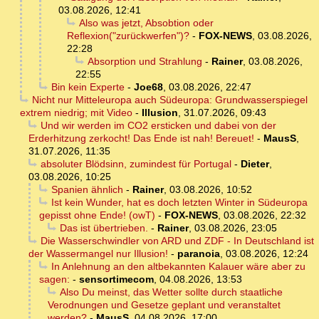
03.08.2026, 12:41
Also was jetzt, Absobtion oder
Reflexion("zurückwerfen")?
-
FOX-NEWS
,
03.08.2026,
22:28
Absorption und Strahlung
-
Rainer
,
03.08.2026,
22:55
Bin kein Experte
-
Joe68
,
03.08.2026, 22:47
Nicht nur Mitteleuropa auch Südeuropa: Grundwasserspiegel
extrem niedrig; mit Video
-
Illusion
,
31.07.2026, 09:43
Und wir werden im CO2 ersticken und dabei von der
Erderhitzung zerkocht! Das Ende ist nah! Bereuet!
-
MausS
,
31.07.2026, 11:35
absoluter Blödsinn, zumindest für Portugal
-
Dieter
,
03.08.2026, 10:25
Spanien ähnlich
-
Rainer
,
03.08.2026, 10:52
Ist kein Wunder, hat es doch letzten Winter in Südeuropa
gepisst ohne Ende! (owT)
-
FOX-NEWS
,
03.08.2026, 22:32
Das ist übertrieben.
-
Rainer
,
03.08.2026, 23:05
Die Wasserschwindler von ARD und ZDF - In Deutschland ist
der Wassermangel nur Illusion!
-
paranoia
,
03.08.2026, 12:24
In Anlehnung an den altbekannten Kalauer wäre aber zu
sagen:
-
sensortimecom
,
04.08.2026, 13:53
Also Du meinst, das Wetter sollte durch staatliche
Verodnungen und Gesetze geplant und veranstaltet
werden?
-
MausS
,
04.08.2026, 17:00