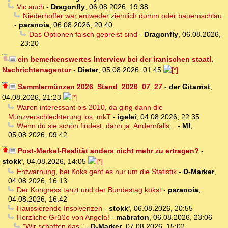
Vic auch
-
Dragonfly
,
06.08.2026, 19:38
Niederhoffer war entweder ziemlich dumm oder bauernschlau
-
paranoia
,
06.08.2026, 20:40
Das Optionen falsch gepreist sind
-
Dragonfly
,
06.08.2026,
23:20
ein bemerkenswertes Interview bei der iranischen staatl.
Nachrichtenagentur
-
Dieter
,
05.08.2026, 01:45
Sammlermünzen 2026_Stand_2026_07_27
-
der Gitarrist
,
04.08.2026, 21:23
Waren interessant bis 2010, da ging dann die
Münzverschlechterung los. mkT
-
igelei
,
04.08.2026, 22:35
Wenn du sie schön findest, dann ja. Andernfalls...
-
MI
,
05.08.2026, 09:42
Post-Merkel-Realität anders nicht mehr zu ertragen?
-
stokk'
,
04.08.2026, 14:05
Entwarnung, bei Koks geht es nur um die Statistik
-
D-Marker
,
04.08.2026, 16:13
Der Kongress tanzt und der Bundestag kokst
-
paranoia
,
04.08.2026, 16:42
Haussierende Insolvenzen
-
stokk'
,
06.08.2026, 20:55
Herzliche Grüße von Angela!
-
mabraton
,
06.08.2026, 23:06
"Wir schaffen das."
-
D-Marker
,
07.08.2026, 15:02