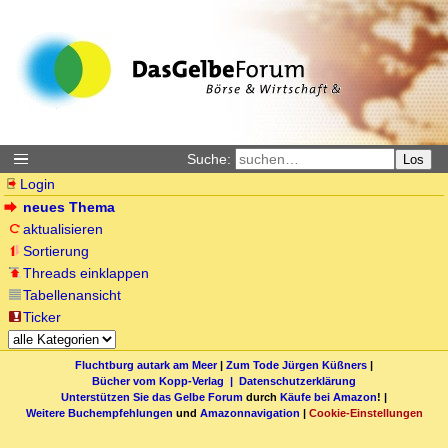
Suche:
Los
Login
neues Thema
aktualisieren
Sortierung
Threads einklappen
Tabellenansicht
Ticker
Fluchtburg autark am Meer
|
Zum Tode Jürgen Küßners
|
Bücher vom Kopp-Verlag |
Datenschutzerklärung
Unterstützen Sie das Gelbe Forum
durch
Käufe bei Amazon
! |
Weitere Buchempfehlungen
und
Amazonnavigation
|
Cookie-Einstellungen