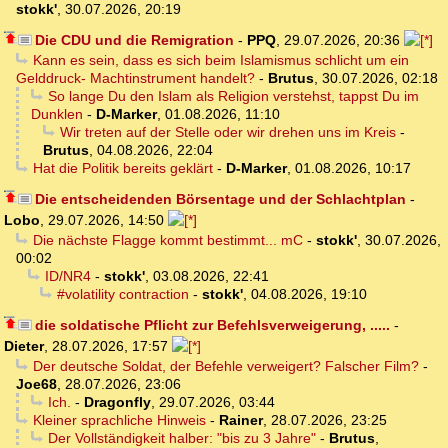
stokk'
,
30.07.2026, 20:19
Die CDU und die Remigration
-
PPQ
,
29.07.2026, 20:36
Kann es sein, dass es sich beim Islamismus schlicht um ein
Gelddruck- Machtinstrument handelt?
-
Brutus
,
30.07.2026, 02:18
So lange Du den Islam als Religion verstehst, tappst Du im
Dunklen
-
D-Marker
,
01.08.2026, 11:10
Wir treten auf der Stelle oder wir drehen uns im Kreis
-
Brutus
,
04.08.2026, 22:04
Hat die Politik bereits geklärt
-
D-Marker
,
01.08.2026, 10:17
Die entscheidenden Börsentage und der Schlachtplan
-
Lobo
,
29.07.2026, 14:50
Die nächste Flagge kommt bestimmt... mC
-
stokk'
,
30.07.2026,
00:02
ID/NR4
-
stokk'
,
03.08.2026, 22:41
#volatility contraction
-
stokk'
,
04.08.2026, 19:10
die soldatische Pflicht zur Befehlsverweigerung, .....
-
Dieter
,
28.07.2026, 17:57
Der deutsche Soldat, der Befehle verweigert? Falscher Film?
-
Joe68
,
28.07.2026, 23:06
Ich.
-
Dragonfly
,
29.07.2026, 03:44
Kleiner sprachliche Hinweis
-
Rainer
,
28.07.2026, 23:25
Der Vollständigkeit halber: "bis zu 3 Jahre"
-
Brutus
,