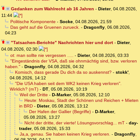
Gedanken zum Wahlrecht ab 16 Jahren
-
Dieter
,
04.08.2026,
11:44
Politische Komponente
-
Socke
,
04.08.2026, 21:59
Das geht auf die Gruenen zurueck.
-
Dragonfly
,
06.08.2026,
04:23
"Tatsachen-Berichte" Nachrichten hier und dort
-
Dieter
,
04.08.2026, 02:30
ot: man sollte nie vergessen .....
-
Dieter
,
04.08.2026, 03:33
"Eingeständnis der VSA, daß sie ohnmächtig sind, bzw. verloren
haben."
-
Dragonfly
,
04.08.2026, 04:32
Komisch, dass gerade Du dich da so auskennst?
-
stokk'
,
04.08.2026, 14:12
"Die USA haben seit dem WK2 keinen Krieg verloren".
Wirklich? (mT)
-
DT
,
05.08.2026, 10:19
Weil der Dritte
-
D-Marker
,
05.08.2026, 12:10
Heute: Moskau, Stadt der Schönen und Reichen + Mieten
in BRD
-
Dieter
,
05.08.2026, 13:12
Der Hafen der Gallier (Begriffe)
-
D-Marker
,
05.08.2026, 13:27
Nicht der dritte, der vierte! Lösungsvorschlag... mT
-
day-
trader
,
05.08.2026, 15:33
Ja,a, genau. Sie haben keinen Krieg verloren.
-
Dragonfly
,
06.08.2026, 04:12