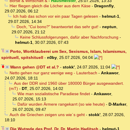
Börse & Wirtschaft &
-
Hausmeister
,
25.07.2026, 13:33
Hier fliegen gleich die Löcher aus dem Käse
-
Dragonfly
,
29.07.2026, 06:12
Ich hab das schon vor ein paar Tagen gelesen
-
helmut-1
,
29.07.2026, 14:34
Doch, "Cui bono?" beantwortet das sehr gut!
-
neptun
,
29.07.2026, 21:12
Keine Schlussfolgerungen, dafür aber Nachforschung
-
helmut-1
,
30.07.2026, 07:43
Porto, Wortklauberei um Sex, Sexismus, Islam, Islamismus,
spirituell, spitshituell
-
n0by
,
25.07.2026, 04:04
Wann gehen @DT et al.?
-
stokk'
,
24.07.2026, 11:04
Netto gehen nur ganz wenige weg - Lauterbach
-
Ankawor
,
24.07.2026, 18:11
Aus der DDR sind 1960 über 180000 Bürger ausgewandert.
(mT)
-
DT
,
25.07.2026, 14:02
Wie man sozialistische Paradiese findet
-
Ankawor
,
25.07.2026, 15:13
Dafür wurden Ärmere rangekarrt (so wie heute)
-
D-Marker
,
26.07.2026, 09:47
Auch die Griechen zeigen uns wie´s geht
-
stokk'
,
28.07.2026,
18:10
Die Wutrede des Prof. Dr. Dr. Martin Haditsch
-
helmut-1
,