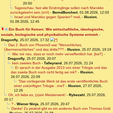
20:50
Tagesschau: fast alle Eindringlinge sollen nach Marokko
zurückgekehrt sein (mV)
-
BerndBorchert
,
01.08.2026, 12:03
Israel und Marokko gegen Spanien? mwL
-
Illusion
,
01.08.2026, 12:45
Ein Buch für Keinen: Wie wirtschaftliche, ideologische,
soziale, biologische und physikalische Systeme entsteh
-
Dragonfly
,
25.07.2026, 17:32
Das 2. Buch von Phoenix5 war "Menschliches,
Übermenschliches" und das dritte???
-
Illusion
,
25.07.2026, 19:19
War mir neu, dass er noch mehr veroeffentlich hat. [kwT]
-
Dragonfly
,
25.07.2026, 20:07
kein zweites Buch
-
Talleyrand
,
26.07.2026, 21:24
Er sprach in der Ausgabe 2013 von einer Trilogie und das
das zweite Buch noch nicht fertig sei mkT
-
Illusion
,
26.07.2026, 22:09
"Das vorliegende Werk ist das erste veröffentlichte Buch
einer zukünftigen Trilogie...mwT
-
Illusion
,
27.07.2026,
12:26
Oh, ich liebe es, (s)ein Meisterwerk!
-
Rybezahl
,
25.07.2026,
20:17
?
-
Wiener Ninja
,
25.07.2026, 20:47
Danke! Zu peakoil gibt es ein anderes Buch von Thomas Gold