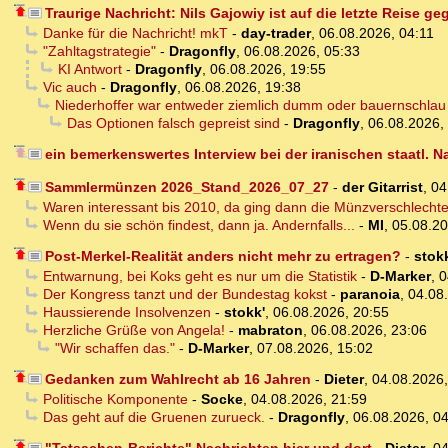
Traurige Nachricht: Nils Gajowiy ist auf die letzte Reise g
Danke für die Nachricht! mkT
-
day-trader
,
06.08.2026, 04:11
"Zahltagstrategie"
-
Dragonfly
,
06.08.2026, 05:33
KI Antwort
-
Dragonfly
,
06.08.2026, 19:55
Vic auch
-
Dragonfly
,
06.08.2026, 19:38
Niederhoffer war entweder ziemlich dumm oder bauernschlau
Das Optionen falsch gepreist sind
-
Dragonfly
,
06.08.2026,
ein bemerkenswertes Interview bei der iranischen staatl. 
Sammlermünzen 2026_Stand_2026_07_27
-
der Gitarrist
,
04
Waren interessant bis 2010, da ging dann die Münzverschlecht
Wenn du sie schön findest, dann ja. Andernfalls...
-
MI
,
05.08.20
Post-Merkel-Realität anders nicht mehr zu ertragen?
-
stokk
Entwarnung, bei Koks geht es nur um die Statistik
-
D-Marker
,
0
Der Kongress tanzt und der Bundestag kokst
-
paranoia
,
04.08
Haussierende Insolvenzen
-
stokk'
,
06.08.2026, 20:55
Herzliche Grüße von Angela!
-
mabraton
,
06.08.2026, 23:06
"Wir schaffen das."
-
D-Marker
,
07.08.2026, 15:02
Gedanken zum Wahlrecht ab 16 Jahren
-
Dieter
,
04.08.2026
Politische Komponente
-
Socke
,
04.08.2026, 21:59
Das geht auf die Gruenen zurueck.
-
Dragonfly
,
06.08.2026, 0