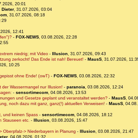
7.2026, 20:01
-
Dieter
,
31.07.2026, 03:04
com
,
31.07.2026, 08:18
0:29
.2026, 12:41
fen")?
-
FOX-NEWS
,
03.08.2026, 22:28
2:55
xtrem niedrig; mit Video
-
Illusion
,
31.07.2026, 09:43
tzung zerkocht! Das Ende ist nah! Bereuet!
-
MausS
,
31.07.2026, 11:3
026, 10:25
 gepisst ohne Ende! (owT)
-
FOX-NEWS
,
03.08.2026, 22:32
 der Wassermangel nur Illusion!
-
paranoia
,
03.08.2026, 12:24
sagen:
-
sensortimecom
,
04.08.2026, 13:53
rodnungen und Gesetze geplant und veranstaltet werden?
-
MausS
,
04.0
ng, noch dazu mit ganz, ganz(!) aktuellen Verweisen!
-
MausS
,
04.08.
t, und keinen Spass
-
sensortimecom
,
04.08.2026, 18:12
m Stauseen etc.
-
Illusion
,
03.08.2026, 15:47
 Oberpfalz-> Niederbayern in Planung
-
Illusion
,
03.08.2026, 21:47
eter
,
04.08.2026, 01:32