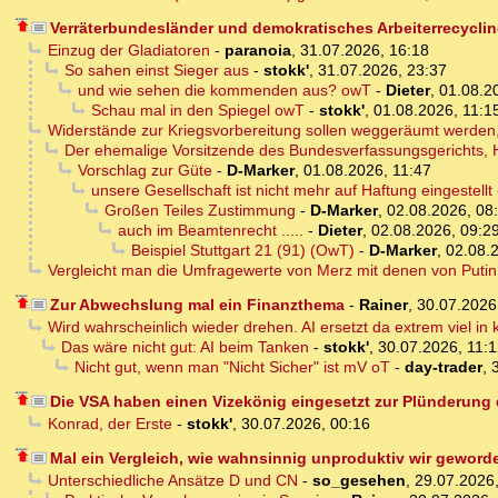
Verräterbundesländer und demokratisches Arbeiterrecycli
Einzug der Gladiatoren
-
paranoia
,
31.07.2026, 16:18
So sahen einst Sieger aus
-
stokk'
,
31.07.2026, 23:37
und wie sehen die kommenden aus? owT
-
Dieter
,
01.08.2
Schau mal in den Spiegel owT
-
stokk'
,
01.08.2026, 11:1
Widerstände zur Kriegsvorbereitung sollen weggeräumt werden,
Der ehemalige Vorsitzende des Bundesverfassungsgerichts, H
Vorschlag zur Güte
-
D-Marker
,
01.08.2026, 11:47
unsere Gesellschaft ist nicht mehr auf Haftung eingestellt
Großen Teiles Zustimmung
-
D-Marker
,
02.08.2026, 08
auch im Beamtenrecht .....
-
Dieter
,
02.08.2026, 09:2
Beispiel Stuttgart 21 (91) (OwT)
-
D-Marker
,
02.08.
Vergleicht man die Umfragewerte von Merz mit denen von Puti
Zur Abwechslung mal ein Finanzthema
-
Rainer
,
30.07.2026
Wird wahrscheinlich wieder drehen. AI ersetzt da extrem viel in
Das wäre nicht gut: AI beim Tanken
-
stokk'
,
30.07.2026, 11:
Nicht gut, wenn man "Nicht Sicher" ist mV oT
-
day-trader
,
Die VSA haben einen Vizekönig eingesetzt zur Plünderung
Konrad, der Erste
-
stokk'
,
30.07.2026, 00:16
Mal ein Vergleich, wie wahnsinnig unproduktiv wir geword
Unterschiedliche Ansätze D und CN
-
so_gesehen
,
29.07.2026,