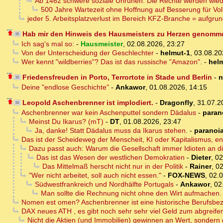
Ab 1462 schwere soziale Unruhen. Die Rechte werden wie
500 Jahre Wartezeit ohne Hoffnung auf Besserung für Vol
jeder 5. Arbeitsplatzverlust im Bereich KFZ-Branche = aufgru
Hab mir den Hinweis des Hausmeisters zu Herzen genomm
Ich sag's mal so:
-
Hausmeister
,
02.08.2026, 23:27
Von der Unterscheidung der Geschlechter
-
helmut-1
,
03.08.20
Wer kennt "wildberries"? Das ist das russische "Amazon".
-
hel
Friedensfreuden in Porto, Terrortote in Stade und Berlin
-
n
Deine "endlose Geschichte"
-
Ankawor
,
01.08.2026, 14:15
Leopold Aschenbrenner ist implodiert.
-
Dragonfly
,
31.07.2
Aschenbrenner war kein Aschenputtel sondern Dädalus
-
paran
Meinst Du Ikarus? (mT)
-
DT
,
01.08.2026, 23:47
Ja, danke! Statt Dädalus muss da Ikarus stehen.
-
paranoi
Das ist der Scheideweg der Menscheit, KI oder Kapitalismus, e
Dazu passt auch: Warum die Gesellschaft immer Idioten an di
Das ist das Wesen der westlichen Demokratien
-
Dieter
,
02
Das Mittelmaß herscht nicht nur in der Politik
-
Rainer
,
02
"Wer nicht arbeitet, soll auch nicht essen."
-
FOX-NEWS
,
02.0
Südwestfrankreich und Nordhälfte Portugals
-
Ankawor
,
02
Man sollte die Rechnung nicht ohne den Wirt aufmachen.
Nomen est omen? Aschenbrenner ist eine historische Berufsbe
DAX neues ATH , es gibt noch sehr sehr viel Geld zum abgreife
Nicht die Aktien (und Immobilien) gewinnen an Wert, sondern 