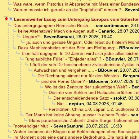
Was wäre, wenn Pistorius in Absprache mit Merz einer Bundeswe
Warum musste ich gerade an die "Impfpflicht" denken?
-
Seven
Lesenswerter Essay zum Untergang Europas vom Gatestone
Das untergegangene Römische Reich...
-
sensortimecom
,
28.
keine Alternative? Mach die Augen auf!
-
Canario
,
28.07.2026
Ungarn?
-
SevenSamurai
,
28.07.2026, 16:40
ja, auch und gerade Ungarn. Oder lebst du hinterm Mon
Dazu Mephistopheles mit der Bitte um Einfügung:
-
BBouvier
Elon hält dagegen: In 10 Jahren wird sich jeder alles leis
"unglaubliche Fülle" - "Einjeder alles" ?
-
BBouvier
,
28.07
Läuft der von Dir beschriebene zivilisatorische Zyklus 
Aufwachsen und Vergehen .....
-
BBouvier
,
28.07.20
Die Rechnung stimmt nur für den Westen
-
Bergam
und der Ferne Osten?
-
BBouvier
,
29.07.2026, 0
Wo ist das Zentrum der zukünftigen Welt?
-
Be
Désirée von Bohlen und Halbachs erfülltes L
Der entscheidendende Satz:
-
stokk'
,
03.08
Nie.
-
neptun
,
04.08.2026, 01:46
Fertilitäten: China 1.0, Japan 1.2, Südkorea 0
Der Mann hat.keine Ahnung, ausser in einem Punkt
-
sen
Elons paradiesische Zukunft: Jeder Bürger bekommt 
"notwendiger Mut"
-
SevenSamurai
,
28.07.2026, 16:38
Woher kommen die Klagen und Befürchtungen ohne Konseque
Im Moment gibts eine ganz andere Bedrohung. DIe hats in sich