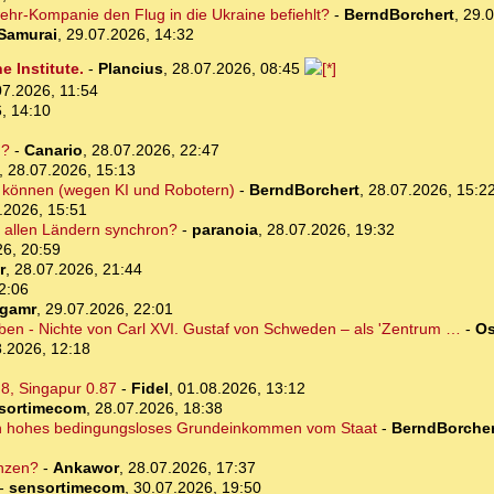
hr-Kompanie den Flug in die Ukraine befiehlt?
-
BerndBorchert
,
29.0
Samurai
,
29.07.2026, 14:32
 Institute.
-
Plancius
,
28.07.2026, 08:45
07.2026, 11:54
, 14:10
d?
-
Canario
,
28.07.2026, 22:47
,
28.07.2026, 15:13
ten können (wegen KI und Robotern)
-
BerndBorchert
,
28.07.2026, 15:2
.2026, 15:51
in allen Ländern synchron?
-
paranoia
,
28.07.2026, 19:32
26, 20:59
r
,
28.07.2026, 21:44
2:06
rgamr
,
29.07.2026, 22:01
eben - Nichte von Carl XVI. Gustaf von Schweden – als 'Zentrum …
-
Os
.2026, 12:18
.8, Singapur 0.87
-
Fidel
,
01.08.2026, 13:12
sortimecom
,
28.07.2026, 18:38
ein hohes bedingungsloses Grundeinkommen vom Staat
-
BerndBorcher
nzen?
-
Ankawor
,
28.07.2026, 17:37
-
sensortimecom
,
30.07.2026, 19:50