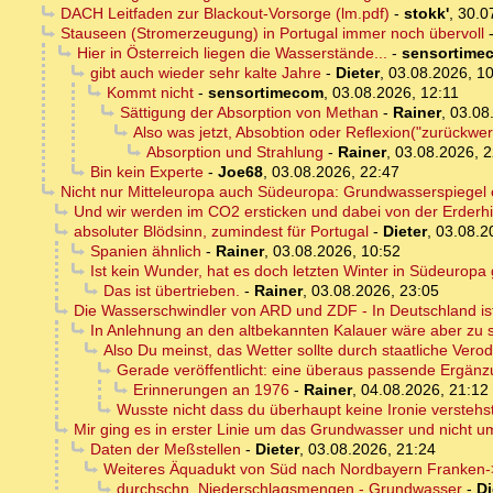
DACH Leitfaden zur Blackout-Vorsorge (lm.pdf)
-
stokk'
,
30.0
Stauseen (Stromerzeugung) in Portugal immer noch übervoll
Hier in Österreich liegen die Wasserstände...
-
sensortime
gibt auch wieder sehr kalte Jahre
-
Dieter
,
03.08.2026, 1
Kommt nicht
-
sensortimecom
,
03.08.2026, 12:11
Sättigung der Absorption von Methan
-
Rainer
,
03.08
Also was jetzt, Absobtion oder Reflexion("zurückwer
Absorption und Strahlung
-
Rainer
,
03.08.2026, 2
Bin kein Experte
-
Joe68
,
03.08.2026, 22:47
Nicht nur Mitteleuropa auch Südeuropa: Grundwasserspiegel e
Und wir werden im CO2 ersticken und dabei von der Erderhi
absoluter Blödsinn, zumindest für Portugal
-
Dieter
,
03.08.2
Spanien ähnlich
-
Rainer
,
03.08.2026, 10:52
Ist kein Wunder, hat es doch letzten Winter in Südeuropa
Das ist übertrieben.
-
Rainer
,
03.08.2026, 23:05
Die Wasserschwindler von ARD und ZDF - In Deutschland ist
In Anlehnung an den altbekannten Kalauer wäre aber zu 
Also Du meinst, das Wetter sollte durch staatliche Ve
Gerade veröffentlicht: eine überaus passende Ergänzu
Erinnerungen an 1976
-
Rainer
,
04.08.2026, 21:12
Wusste nicht dass du überhaupt keine Ironie verstehs
Mir ging es in erster Linie um das Grundwasser und nicht u
Daten der Meßstellen
-
Dieter
,
03.08.2026, 21:24
Weiteres Äquadukt von Süd nach Nordbayern Franken->
durchschn. Niederschlagsmengen - Grundwasser
-
Di