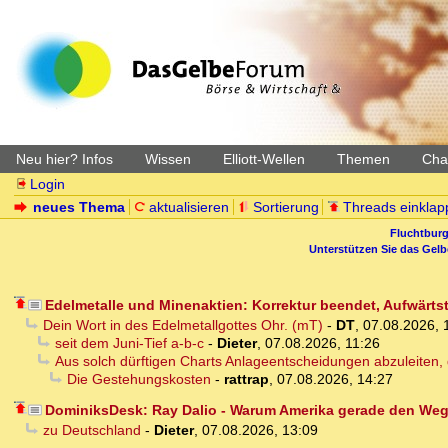
Neu hier? Infos
Wissen
Elliott-Wellen
Themen
Char
Login
neues Thema
aktualisieren
Sortierung
Threads einklap
Fluchtburg
Unterstützen Sie das Gel
Edelmetalle und Minenaktien: Korrektur beendet, Aufwärtst
Dein Wort in des Edelmetallgottes Ohr. (mT)
-
DT
,
07.08.2026, 
seit dem Juni-Tief a-b-c
-
Dieter
,
07.08.2026, 11:26
Aus solch dürftigen Charts Anlageentscheidungen abzuleiten, dü
Die Gestehungskosten
-
rattrap
,
07.08.2026, 14:27
DominiksDesk: Ray Dalio - Warum Amerika gerade den Weg 
zu Deutschland
-
Dieter
,
07.08.2026, 13:09