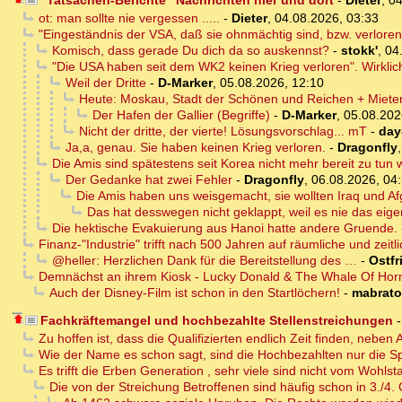
"Tatsachen-Berichte" Nachrichten hier und dort
-
Dieter
,
04
ot: man sollte nie vergessen .....
-
Dieter
,
04.08.2026, 03:33
"Eingeständnis der VSA, daß sie ohnmächtig sind, bzw. verlore
Komisch, dass gerade Du dich da so auskennst?
-
stokk'
,
04
"Die USA haben seit dem WK2 keinen Krieg verloren". Wirkli
Weil der Dritte
-
D-Marker
,
05.08.2026, 12:10
Heute: Moskau, Stadt der Schönen und Reichen + Miete
Der Hafen der Gallier (Begriffe)
-
D-Marker
,
05.08.202
Nicht der dritte, der vierte! Lösungsvorschlag... mT
-
day
Ja,a, genau. Sie haben keinen Krieg verloren.
-
Dragonfly
Die Amis sind spätestens seit Korea nicht mehr bereit zu tun 
Der Gedanke hat zwei Fehler
-
Dragonfly
,
06.08.2026, 04
Die Amis haben uns weisgemacht, sie wollten Iraq und Af
Das hat desswegen nicht geklappt, weil es nie das eigen
Die hektische Evakuierung aus Hanoi hatte andere Gruende. 
Finanz-"Industrie" trifft nach 500 Jahren auf räumliche und zeitli
@heller: Herzlichen Dank für die Bereitstellung des …
-
Ostfr
Demnächst an ihrem Kiosk - Lucky Donald & The Whale Of Ho
Auch der Disney-Film ist schon in den Startlöchern!
-
mabrat
Fachkräftemangel und hochbezahlte Stellenstreichungen
Zu hoffen ist, dass die Qualifizierten endlich Zeit finden, neb
Wie der Name es schon sagt, sind die Hochbezahlten nur die Sp
Es trifft die Erben Generation , sehr viele sind nicht vom Wohlst
Die von der Streichung Betroffenen sind häufig schon in 3./4