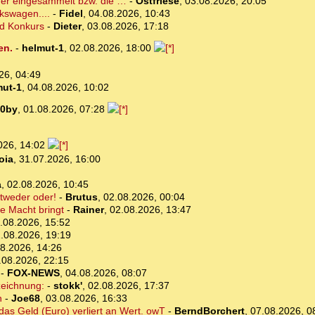
der eingesammelt bzw. die …
-
Ostfriese
,
03.08.2026, 20:05
kswagen....
-
Fidel
,
04.08.2026, 10:43
nd Konkurs
-
Dieter
,
03.08.2026, 17:18
en.
-
helmut-1
,
02.08.2026, 18:00
26, 04:49
mut-1
,
04.08.2026, 10:02
0by
,
01.08.2026, 07:28
026, 14:02
oia
,
31.07.2026, 16:00
a
,
02.08.2026, 10:45
ntweder oder!
-
Brutus
,
02.08.2026, 00:04
e Macht bringt
-
Rainer
,
02.08.2026, 13:47
.08.2026, 15:52
.08.2026, 19:19
8.2026, 14:26
.08.2026, 22:15
-
FOX-NEWS
,
04.08.2026, 08:07
zeichnung:
-
stokk'
,
02.08.2026, 17:37
n
-
Joe68
,
03.08.2026, 16:33
das Geld (Euro) verliert an Wert. owT
-
BerndBorchert
,
07.08.2026, 0