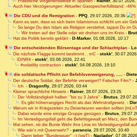
Praktische Vorgehensweise in Spanien
-
Rainer
,
30.07.2026,
Auch hier Verzögerungen: Aktueller Gasspeicherfüllstand: -46%
Die CDU und die Remigration
-
PPQ
,
29.07.2026, 20:36
Kann es sein, dass es sich beim Islamismus schlicht um ein Ge
So lange Du den Islam als Religion verstehst, tappst Du im D
Wir treten auf der Stelle oder wir drehen uns im Kreis
-
Bru
Hat die Politik bereits geklärt
-
D-Marker
,
01.08.2026, 10:17
Die entscheidenden Börsentage und der Schlachtplan
-
Lo
Die nächste Flagge kommt bestimmt... mC
-
stokk'
,
30.07.2026
ID/NR4
-
stokk'
,
03.08.2026, 22:41
#volatility contraction
-
stokk'
,
04.08.2026, 19:10
die soldatische Pflicht zur Befehlsverweigerung, .....
-
Diete
Der deutsche Soldat, der Befehle verweigert? Falscher Film?
-
Ich.
-
Dragonfly
,
29.07.2026, 03:44
Kleiner sprachliche Hinweis
-
Rainer
,
28.07.2026, 23:25
Der Vollständigkeit halber: "bis zu 3 Jahre"
-
Brutus
,
29.07.20
Es gibt höherrangiges Recht als das Wehrstrafgesetz.
-
Die
Warum wir in Kriegszeiten zu Deserteuren werden sollten [mLoT
Dabei würde eine einzige Gruppe genügen
-
Brutus
,
29.07.2
Im Verteidigungsfall geht die Befehlsgewalt an Merz, den Bun
Mal sehen, ob die Bunte Wehr ihre Linie im Verteidigungsfall auf
Wie wär's mit Queerwehr?
-
paranoia
,
29.07.2026, 10:40
Dann lieber "Bundesquer" :-) (owT)
-
Naclador'
,
07.08.2026