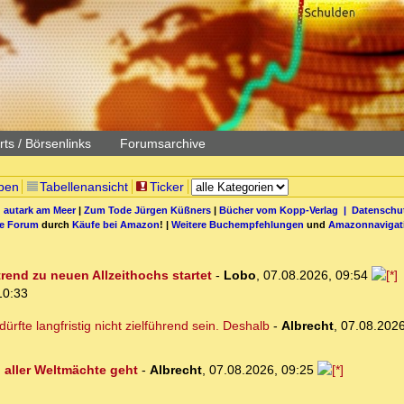
ts / Börsenlinks
Forumsarchive
pen
Tabellenansicht
Ticker
 autark am Meer
|
Zum Tode Jürgen Küßners
|
Bücher vom Kopp-Verlag |
Datenschut
be Forum
durch
Käufe bei Amazon
! |
Weitere Buchempfehlungen
und
Amazonnavigat
rend zu neuen Allzeithochs startet
-
Lobo
,
07.08.2026, 09:54
10:33
rfte langfristig nicht zielführend sein. Deshalb
-
Albrecht
,
07.08.2026
aller Weltmächte geht
-
Albrecht
,
07.08.2026, 09:25