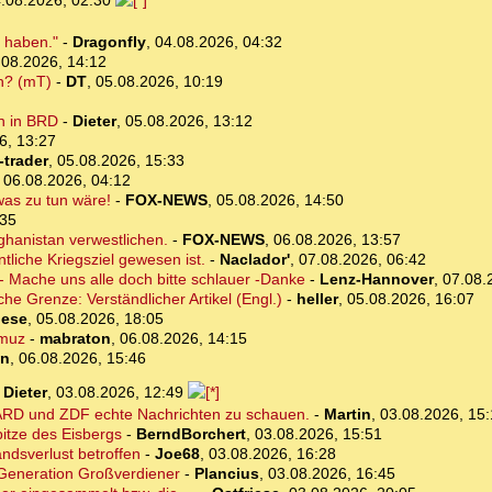
.08.2026, 02:30
n haben."
-
Dragonfly
,
04.08.2026, 04:32
.08.2026, 14:12
ch? (mT)
-
DT
,
05.08.2026, 10:19
n in BRD
-
Dieter
,
05.08.2026, 13:12
6, 13:27
-trader
,
05.08.2026, 15:33
,
06.08.2026, 04:12
was zu tun wäre!
-
FOX-NEWS
,
05.08.2026, 14:50
:35
ghanistan verwestlichen.
-
FOX-NEWS
,
06.08.2026, 13:57
tliche Kriegsziel gewesen ist.
-
Naclador'
,
07.08.2026, 06:42
- Mache uns alle doch bitte schlauer -Danke
-
Lenz-Hannover
,
07.08.
che Grenze: Verständlicher Artikel (Engl.)
-
heller
,
05.08.2026, 16:07
iese
,
05.08.2026, 18:05
rmuz
-
mabraton
,
06.08.2026, 14:15
on
,
06.08.2026, 15:46
-
Dieter
,
03.08.2026, 12:49
en ARD und ZDF echte Nachrichten zu schauen.
-
Martin
,
03.08.2026, 15
itze des Eisbergs
-
BerndBorchert
,
03.08.2026, 15:51
andsverlust betroffen
-
Joe68
,
03.08.2026, 16:28
. Generation Großverdiener
-
Plancius
,
03.08.2026, 16:45