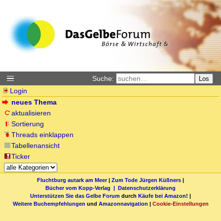
Suche:
Los
Login
neues Thema
aktualisieren
Sortierung
Threads einklappen
Tabellenansicht
Ticker
Fluchtburg autark am Meer
|
Zum Tode Jürgen Küßners
|
Bücher vom Kopp-Verlag |
Datenschutzerklärung
Unterstützen Sie das Gelbe Forum
durch
Käufe bei Amazon
! |
Weitere Buchempfehlungen
und
Amazonnavigation
|
Cookie-Einstellungen