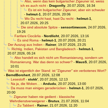
Also, wenn das kein bulgarischer Zigeuner ist, weiss
ich es auch nicht
-
Dragonfly
,
20.07.2026, 16:34
Es ist ein bulgarischer Zigeuner, aber ein schwuler
-
helmut-1
,
20.07.2026, 20:06
Wo Du recht hast, hast Du recht
-
helmut-1
,
20.07.2026, 20:25
Die sind absolute Spitze
-
sensortimecom
,
24.07.2026,
19:26
Fanfare Ciocărlia
-
Nordlicht
,
20.07.2026, 13:16
Es sind Roma
-
helmut-1
,
20.07.2026, 20:21
Der Auszug aus Indien
-
Rainer
,
19.07.2026, 23:25
Richtig. Indien, Pakistan und Bangladesch
-
helmut-1
,
20.07.2026, 05:24
Also handelt es sich nicht um Romanisierung, sondern um
Romanierung. War das denn so schwer?
-
MausS
,
20.07.2026,
10:01
Was ist eigentlich der Stand: ist "Zigeuner" ein verbotenes Wort?
-
BerndBorchert
,
20.07.2026, 12:08
Lesestoff
-
stokk'
,
20.07.2026, 12:13
Na ja, die Woken...
-
Andudu
,
20.07.2026, 13:00
Da muss man einiges geraderücken
-
helmut-1
,
20.07.2026,
20:00
Zigeuner haben nie gedient - klassische
Wehrdienstverweigerer
-
Brutus
,
21.07.2026, 11:04
Zu Tabbert
-
Rainer
,
21.07.2026, 11:20