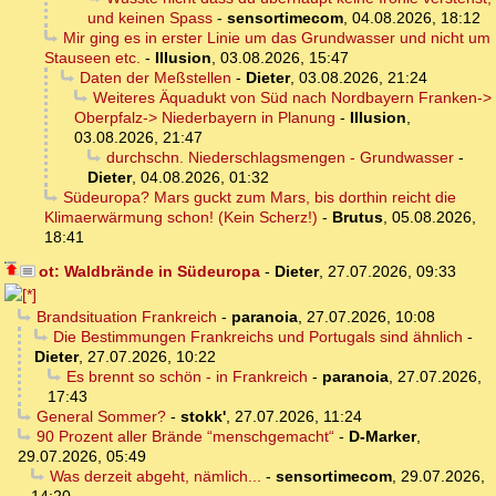
und keinen Spass
-
sensortimecom
,
04.08.2026, 18:12
Mir ging es in erster Linie um das Grundwasser und nicht um
Stauseen etc.
-
Illusion
,
03.08.2026, 15:47
Daten der Meßstellen
-
Dieter
,
03.08.2026, 21:24
Weiteres Äquadukt von Süd nach Nordbayern Franken->
Oberpfalz-> Niederbayern in Planung
-
Illusion
,
03.08.2026, 21:47
durchschn. Niederschlagsmengen - Grundwasser
-
Dieter
,
04.08.2026, 01:32
Südeuropa? Mars guckt zum Mars, bis dorthin reicht die
Klimaerwärmung schon! (Kein Scherz!)
-
Brutus
,
05.08.2026,
18:41
ot: Waldbrände in Südeuropa
-
Dieter
,
27.07.2026, 09:33
Brandsituation Frankreich
-
paranoia
,
27.07.2026, 10:08
Die Bestimmungen Frankreichs und Portugals sind ähnlich
-
Dieter
,
27.07.2026, 10:22
Es brennt so schön - in Frankreich
-
paranoia
,
27.07.2026,
17:43
General Sommer?
-
stokk'
,
27.07.2026, 11:24
90 Prozent aller Brände “menschgemacht“
-
D-Marker
,
29.07.2026, 05:49
Was derzeit abgeht, nämlich...
-
sensortimecom
,
29.07.2026,