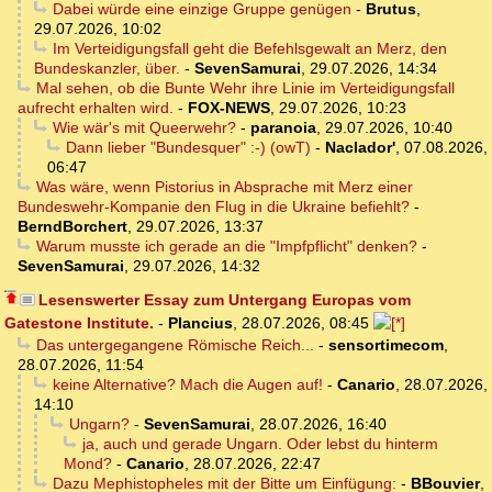
Dabei würde eine einzige Gruppe genügen
-
Brutus
,
29.07.2026, 10:02
Im Verteidigungsfall geht die Befehlsgewalt an Merz, den
Bundeskanzler, über.
-
SevenSamurai
,
29.07.2026, 14:34
Mal sehen, ob die Bunte Wehr ihre Linie im Verteidigungsfall
aufrecht erhalten wird.
-
FOX-NEWS
,
29.07.2026, 10:23
Wie wär's mit Queerwehr?
-
paranoia
,
29.07.2026, 10:40
Dann lieber "Bundesquer" :-) (owT)
-
Naclador'
,
07.08.2026,
06:47
Was wäre, wenn Pistorius in Absprache mit Merz einer
Bundeswehr-Kompanie den Flug in die Ukraine befiehlt?
-
BerndBorchert
,
29.07.2026, 13:37
Warum musste ich gerade an die "Impfpflicht" denken?
-
SevenSamurai
,
29.07.2026, 14:32
Lesenswerter Essay zum Untergang Europas vom
Gatestone Institute.
-
Plancius
,
28.07.2026, 08:45
Das untergegangene Römische Reich...
-
sensortimecom
,
28.07.2026, 11:54
keine Alternative? Mach die Augen auf!
-
Canario
,
28.07.2026,
14:10
Ungarn?
-
SevenSamurai
,
28.07.2026, 16:40
ja, auch und gerade Ungarn. Oder lebst du hinterm
Mond?
-
Canario
,
28.07.2026, 22:47
Dazu Mephistopheles mit der Bitte um Einfügung:
-
BBouvier
,