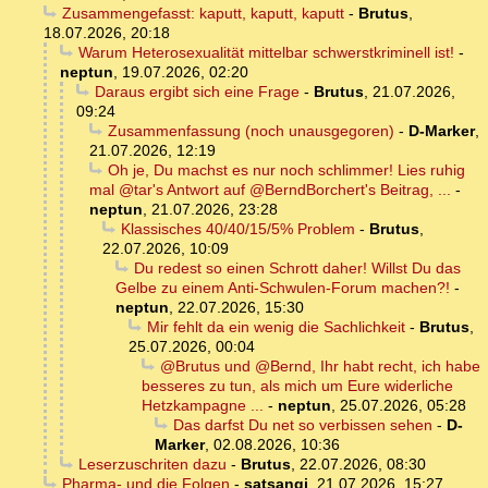
Zusammengefasst: kaputt, kaputt, kaputt
-
Brutus
,
18.07.2026, 20:18
Warum Heterosexualität mittelbar schwerstkriminell ist!
-
neptun
,
19.07.2026, 02:20
Daraus ergibt sich eine Frage
-
Brutus
,
21.07.2026,
09:24
Zusammenfassung (noch unausgegoren)
-
D-Marker
,
21.07.2026, 12:19
Oh je, Du machst es nur noch schlimmer! Lies ruhig
mal @tar's Antwort auf @BerndBorchert's Beitrag, ...
-
neptun
,
21.07.2026, 23:28
Klassisches 40/40/15/5% Problem
-
Brutus
,
22.07.2026, 10:09
Du redest so einen Schrott daher! Willst Du das
Gelbe zu einem Anti-Schwulen-Forum machen?!
-
neptun
,
22.07.2026, 15:30
Mir fehlt da ein wenig die Sachlichkeit
-
Brutus
,
25.07.2026, 00:04
@Brutus und @Bernd, Ihr habt recht, ich habe
besseres zu tun, als mich um Eure widerliche
Hetzkampagne ...
-
neptun
,
25.07.2026, 05:28
Das darfst Du net so verbissen sehen
-
D-
Marker
,
02.08.2026, 10:36
Leserzuschriten dazu
-
Brutus
,
22.07.2026, 08:30
Pharma- und die Folgen
-
satsangi
,
21.07.2026, 15:27