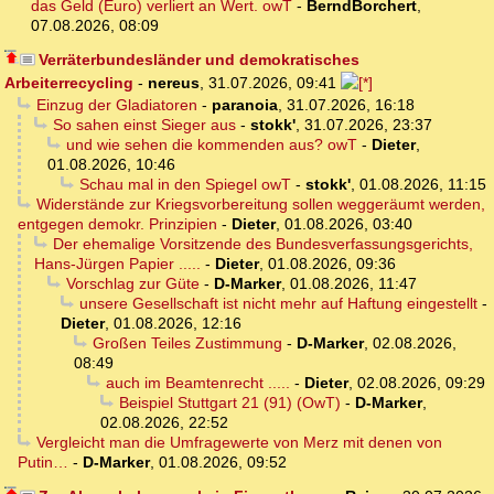
das Geld (Euro) verliert an Wert. owT
-
BerndBorchert
,
07.08.2026, 08:09
Verräterbundesländer und demokratisches
Arbeiterrecycling
-
nereus
,
31.07.2026, 09:41
Einzug der Gladiatoren
-
paranoia
,
31.07.2026, 16:18
So sahen einst Sieger aus
-
stokk'
,
31.07.2026, 23:37
und wie sehen die kommenden aus? owT
-
Dieter
,
01.08.2026, 10:46
Schau mal in den Spiegel owT
-
stokk'
,
01.08.2026, 11:15
Widerstände zur Kriegsvorbereitung sollen weggeräumt werden,
entgegen demokr. Prinzipien
-
Dieter
,
01.08.2026, 03:40
Der ehemalige Vorsitzende des Bundesverfassungsgerichts,
Hans-Jürgen Papier .....
-
Dieter
,
01.08.2026, 09:36
Vorschlag zur Güte
-
D-Marker
,
01.08.2026, 11:47
unsere Gesellschaft ist nicht mehr auf Haftung eingestellt
-
Dieter
,
01.08.2026, 12:16
Großen Teiles Zustimmung
-
D-Marker
,
02.08.2026,
08:49
auch im Beamtenrecht .....
-
Dieter
,
02.08.2026, 09:29
Beispiel Stuttgart 21 (91) (OwT)
-
D-Marker
,
02.08.2026, 22:52
Vergleicht man die Umfragewerte von Merz mit denen von
Putin…
-
D-Marker
,
01.08.2026, 09:52