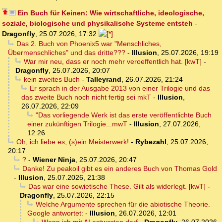
Ein Buch für Keinen: Wie wirtschaftliche, ideologische,
soziale, biologische und physikalische Systeme entsteh
-
Dragonfly
,
25.07.2026, 17:32
Das 2. Buch von Phoenix5 war "Menschliches,
Übermenschliches" und das dritte???
-
Illusion
,
25.07.2026, 19:19
War mir neu, dass er noch mehr veroeffentlich hat. [kwT]
-
Dragonfly
,
25.07.2026, 20:07
kein zweites Buch
-
Talleyrand
,
26.07.2026, 21:24
Er sprach in der Ausgabe 2013 von einer Trilogie und das
das zweite Buch noch nicht fertig sei mkT
-
Illusion
,
26.07.2026, 22:09
"Das vorliegende Werk ist das erste veröffentlichte Buch
einer zukünftigen Trilogie...mwT
-
Illusion
,
27.07.2026,
12:26
Oh, ich liebe es, (s)ein Meisterwerk!
-
Rybezahl
,
25.07.2026,
20:17
?
-
Wiener Ninja
,
25.07.2026, 20:47
Danke! Zu peakoil gibt es ein anderes Buch von Thomas Gold
-
Illusion
,
25.07.2026, 21:38
Das war eine sowietische These. Gilt als widerlegt. [kwT]
-
Dragonfly
,
25.07.2026, 22:15
Welche Argumente sprechen für die abiotische Theorie.
Google antwortet:
-
Illusion
,
26.07.2026, 12:01