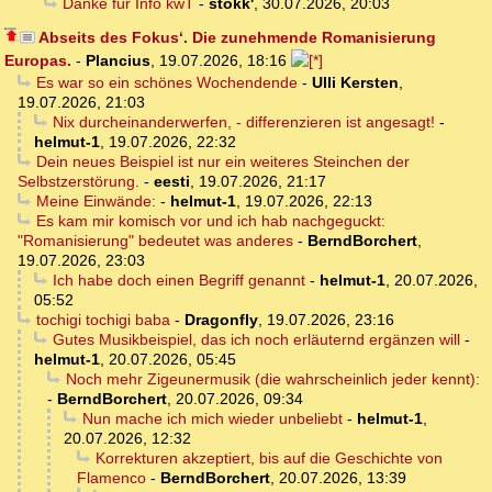
Danke für Info kwT
-
stokk'
,
30.07.2026, 20:03
Abseits des Fokus‘. Die zunehmende Romanisierung
Europas.
-
Plancius
,
19.07.2026, 18:16
Es war so ein schönes Wochendende
-
Ulli Kersten
,
19.07.2026, 21:03
Nix durcheinanderwerfen, - differenzieren ist angesagt!
-
helmut-1
,
19.07.2026, 22:32
Dein neues Beispiel ist nur ein weiteres Steinchen der
Selbstzerstörung.
-
eesti
,
19.07.2026, 21:17
Meine Einwände:
-
helmut-1
,
19.07.2026, 22:13
Es kam mir komisch vor und ich hab nachgeguckt:
"Romanisierung" bedeutet was anderes
-
BerndBorchert
,
19.07.2026, 23:03
Ich habe doch einen Begriff genannt
-
helmut-1
,
20.07.2026,
05:52
tochigi tochigi baba
-
Dragonfly
,
19.07.2026, 23:16
Gutes Musikbeispiel, das ich noch erläuternd ergänzen will
-
helmut-1
,
20.07.2026, 05:45
Noch mehr Zigeunermusik (die wahrscheinlich jeder kennt):
-
BerndBorchert
,
20.07.2026, 09:34
Nun mache ich mich wieder unbeliebt
-
helmut-1
,
20.07.2026, 12:32
Korrekturen akzeptiert, bis auf die Geschichte von
Flamenco
-
BerndBorchert
,
20.07.2026, 13:39