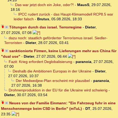
14:20
Das war jetzt doch ein Joke, oder?!
-
MausS
,
29.07.2026,
18:16
IPCC rudert zurück - das Haupt-Klimamodell RCP8.5 war
leider falsch
-
Brutus
,
05.08.2026, 18:33
Tötungen durch das israel. Terrorregime
-
Dieter
,
27.07.2026, 07:08
dazu noch: staatlich geförderter Terrorismus israel. Siedler-
Terroristen
-
Dieter
,
28.07.2026, 03:41
sanktionierte Firmen, keine Lieferungen mehr aus China für
"dual use"
-
Dieter
,
27.07.2026, 06:44
Fazit: Krieg erfordert Deglobalisierung
-
paranoia
,
27.07.2026,
07:00
Deshalb die Ambitionen Europas in der Ukraine
-
Dieter
,
27.07.2026, 10:37
Der Medwedjew-Plan erscheint mir plausibel
-
paranoia
,
27.07.2026, 16:38
Drohnenproduktion in der EU für die Ukraine wird schwierig
-
Dieter
,
30.07.2026, 03:54
Neues von der Familie Einmann: "Ein Fahrzeug fuhr in eine
Menschenmenge beim CSD in Berlin" (mTuL)
-
DT
,
25.07.2026,
23:35