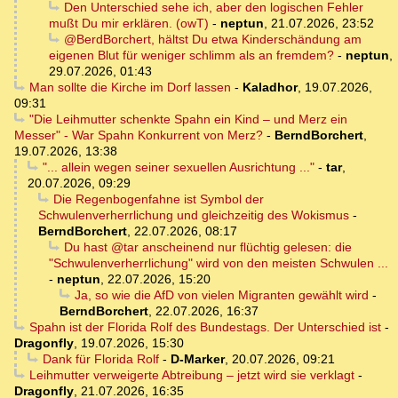
Den Unterschied sehe ich, aber den logischen Fehler
mußt Du mir erklären. (owT)
-
neptun
,
21.07.2026, 23:52
@BerdBorchert, hältst Du etwa Kinderschändung am
eigenen Blut für weniger schlimm als an fremdem?
-
neptun
,
29.07.2026, 01:43
Man sollte die Kirche im Dorf lassen
-
Kaladhor
,
19.07.2026,
09:31
"Die Leihmutter schenkte Spahn ein Kind – und Merz ein
Messer" - War Spahn Konkurrent von Merz?
-
BerndBorchert
,
19.07.2026, 13:38
"... allein wegen seiner sexuellen Ausrichtung ..."
-
tar
,
20.07.2026, 09:29
Die Regenbogenfahne ist Symbol der
Schwulenverherrlichung und gleichzeitig des Wokismus
-
BerndBorchert
,
22.07.2026, 08:17
Du hast @tar anscheinend nur flüchtig gelesen: die
"Schwulenverherrlichung" wird von den meisten Schwulen ...
-
neptun
,
22.07.2026, 15:20
Ja, so wie die AfD von vielen Migranten gewählt wird
-
BerndBorchert
,
22.07.2026, 16:37
Spahn ist der Florida Rolf des Bundestags. Der Unterschied ist
-
Dragonfly
,
19.07.2026, 15:30
Dank für Florida Rolf
-
D-Marker
,
20.07.2026, 09:21
Leihmutter verweigerte Abtreibung – jetzt wird sie verklagt
-
Dragonfly
,
21.07.2026, 16:35