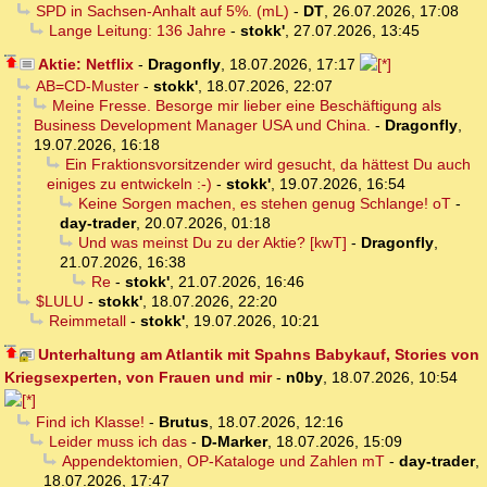
SPD in Sachsen-Anhalt auf 5%. (mL)
-
DT
,
26.07.2026, 17:08
Lange Leitung: 136 Jahre
-
stokk'
,
27.07.2026, 13:45
Aktie: Netflix
-
Dragonfly
,
18.07.2026, 17:17
AB=CD-Muster
-
stokk'
,
18.07.2026, 22:07
Meine Fresse. Besorge mir lieber eine Beschäftigung als
Business Development Manager USA und China.
-
Dragonfly
,
19.07.2026, 16:18
Ein Fraktionsvorsitzender wird gesucht, da hättest Du auch
einiges zu entwickeln :-)
-
stokk'
,
19.07.2026, 16:54
Keine Sorgen machen, es stehen genug Schlange! oT
-
day-trader
,
20.07.2026, 01:18
Und was meinst Du zu der Aktie? [kwT]
-
Dragonfly
,
21.07.2026, 16:38
Re
-
stokk'
,
21.07.2026, 16:46
$LULU
-
stokk'
,
18.07.2026, 22:20
Reimmetall
-
stokk'
,
19.07.2026, 10:21
Unterhaltung am Atlantik mit Spahns Babykauf, Stories von
Kriegsexperten, von Frauen und mir
-
n0by
,
18.07.2026, 10:54
Find ich Klasse!
-
Brutus
,
18.07.2026, 12:16
Leider muss ich das
-
D-Marker
,
18.07.2026, 15:09
Appendektomien, OP-Kataloge und Zahlen mT
-
day-trader
,
18.07.2026, 17:47