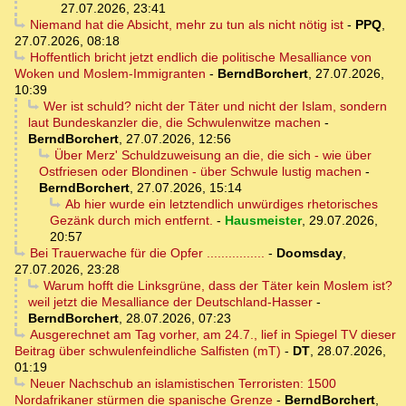
27.07.2026, 23:41
Niemand hat die Absicht, mehr zu tun als nicht nötig ist
-
PPQ
,
27.07.2026, 08:18
Hoffentlich bricht jetzt endlich die politische Mesalliance von
Woken und Moslem-Immigranten
-
BerndBorchert
,
27.07.2026,
10:39
Wer ist schuld? nicht der Täter und nicht der Islam, sondern
laut Bundeskanzler die, die Schwulenwitze machen
-
BerndBorchert
,
27.07.2026, 12:56
Über Merz' Schuldzuweisung an die, die sich - wie über
Ostfriesen oder Blondinen - über Schwule lustig machen
-
BerndBorchert
,
27.07.2026, 15:14
Ab hier wurde ein letztendlich unwürdiges rhetorisches
Gezänk durch mich entfernt.
-
Hausmeister
,
29.07.2026,
20:57
Bei Trauerwache für die Opfer ................
-
Doomsday
,
27.07.2026, 23:28
Warum hofft die Linksgrüne, dass der Täter kein Moslem ist?
weil jetzt die Mesalliance der Deutschland-Hasser
-
BerndBorchert
,
28.07.2026, 07:23
Ausgerechnet am Tag vorher, am 24.7., lief in Spiegel TV dieser
Beitrag über schwulenfeindliche Salfisten (mT)
-
DT
,
28.07.2026,
01:19
Neuer Nachschub an islamistischen Terroristen: 1500
Nordafrikaner stürmen die spanische Grenze
-
BerndBorchert
,