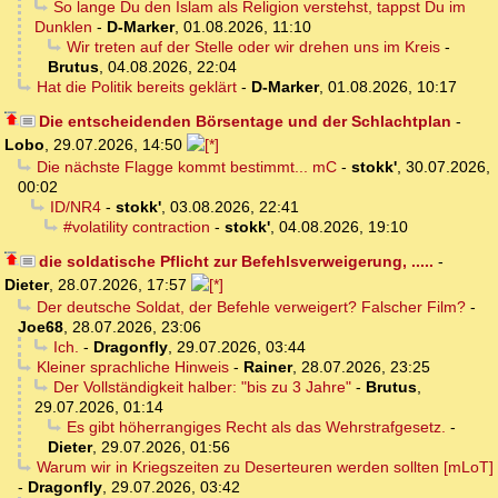
So lange Du den Islam als Religion verstehst, tappst Du im
Dunklen
-
D-Marker
,
01.08.2026, 11:10
Wir treten auf der Stelle oder wir drehen uns im Kreis
-
Brutus
,
04.08.2026, 22:04
Hat die Politik bereits geklärt
-
D-Marker
,
01.08.2026, 10:17
Die entscheidenden Börsentage und der Schlachtplan
-
Lobo
,
29.07.2026, 14:50
Die nächste Flagge kommt bestimmt... mC
-
stokk'
,
30.07.2026,
00:02
ID/NR4
-
stokk'
,
03.08.2026, 22:41
#volatility contraction
-
stokk'
,
04.08.2026, 19:10
die soldatische Pflicht zur Befehlsverweigerung, .....
-
Dieter
,
28.07.2026, 17:57
Der deutsche Soldat, der Befehle verweigert? Falscher Film?
-
Joe68
,
28.07.2026, 23:06
Ich.
-
Dragonfly
,
29.07.2026, 03:44
Kleiner sprachliche Hinweis
-
Rainer
,
28.07.2026, 23:25
Der Vollständigkeit halber: "bis zu 3 Jahre"
-
Brutus
,
29.07.2026, 01:14
Es gibt höherrangiges Recht als das Wehrstrafgesetz.
-
Dieter
,
29.07.2026, 01:56
Warum wir in Kriegszeiten zu Deserteuren werden sollten [mLoT]
-
Dragonfly
,
29.07.2026, 03:42