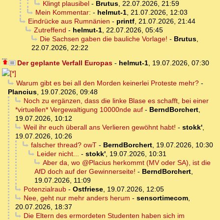
Klingt plausibel
-
Brutus
,
22.07.2026, 21:59
Mein Kommentar:
-
helmut-1
,
21.07.2026, 12:03
Eindrücke aus Rumnänien
-
printf
,
21.07.2026, 21:44
Zutreffend
-
helmut-1
,
22.07.2026, 05:45
Die Sachsen gaben die bauliche Vorlage!
-
Brutus
,
22.07.2026, 22:22
Der geplante Verfall Europas
-
helmut-1
,
19.07.2026, 07:30
Warum gibt es bei all den Morden keinerlei Proteste mehr?
-
Plancius
,
19.07.2026, 09:48
Noch zu ergänzen, dass die linke Blase es schafft, bei einer
*virtuellen* Vergewaltigung 10000nde auf
-
BerndBorchert
,
19.07.2026, 10:12
Weil ihr euch überall ans Verlieren gewöhnt habt!
-
stokk'
,
19.07.2026, 10:26
falscher thread? owT
-
BerndBorchert
,
19.07.2026, 10:30
Leider nicht...
-
stokk'
,
19.07.2026, 10:31
Aber da, wo @Placius herkommt (MV oder SA), ist die
AfD doch auf der Gewinnerseite!
-
BerndBorchert
,
19.07.2026, 11:09
Potenzialraub
-
Ostfriese
,
19.07.2026, 12:05
Nee, geht nur mehr anders herum
-
sensortimecom
,
20.07.2026, 18:37
Die Eltern des ermordeten Studenten haben sich im