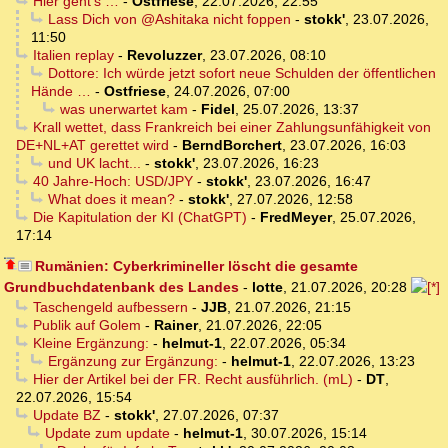
Hier geht’s …
-
Ostfriese
,
22.07.2026, 22:55
Lass Dich von @Ashitaka nicht foppen
-
stokk'
,
23.07.2026,
11:50
Italien replay
-
Revoluzzer
,
23.07.2026, 08:10
Dottore: Ich würde jetzt sofort neue Schulden der öffentlichen
Hände …
-
Ostfriese
,
24.07.2026, 07:00
was unerwartet kam
-
Fidel
,
25.07.2026, 13:37
Krall wettet, dass Frankreich bei einer Zahlungsunfähigkeit von
DE+NL+AT gerettet wird
-
BerndBorchert
,
23.07.2026, 16:03
und UK lacht...
-
stokk'
,
23.07.2026, 16:23
40 Jahre-Hoch: USD/JPY
-
stokk'
,
23.07.2026, 16:47
What does it mean?
-
stokk'
,
27.07.2026, 12:58
Die Kapitulation der KI (ChatGPT)
-
FredMeyer
,
25.07.2026,
17:14
Rumänien: Cyberkrimineller löscht die gesamte
Grundbuchdatenbank des Landes
-
lotte
,
21.07.2026, 20:28
Taschengeld aufbessern
-
JJB
,
21.07.2026, 21:15
Publik auf Golem
-
Rainer
,
21.07.2026, 22:05
Kleine Ergänzung:
-
helmut-1
,
22.07.2026, 05:34
Ergänzung zur Ergänzung:
-
helmut-1
,
22.07.2026, 13:23
Hier der Artikel bei der FR. Recht ausführlich. (mL)
-
DT
,
22.07.2026, 15:54
Update BZ
-
stokk'
,
27.07.2026, 07:37
Update zum update
-
helmut-1
,
30.07.2026, 15:14