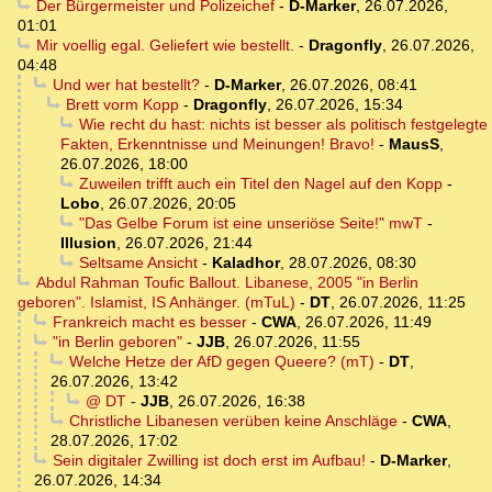
Der Bürgermeister und Polizeichef
-
D-Marker
,
26.07.2026,
01:01
Mir voellig egal. Geliefert wie bestellt.
-
Dragonfly
,
26.07.2026,
04:48
Und wer hat bestellt?
-
D-Marker
,
26.07.2026, 08:41
Brett vorm Kopp
-
Dragonfly
,
26.07.2026, 15:34
Wie recht du hast: nichts ist besser als politisch festgelegte
Fakten, Erkenntnisse und Meinungen! Bravo!
-
MausS
,
26.07.2026, 18:00
Zuweilen trifft auch ein Titel den Nagel auf den Kopp
-
Lobo
,
26.07.2026, 20:05
"Das Gelbe Forum ist eine unseriöse Seite!" mwT
-
Illusion
,
26.07.2026, 21:44
Seltsame Ansicht
-
Kaladhor
,
28.07.2026, 08:30
Abdul Rahman Toufic Ballout. Libanese, 2005 "in Berlin
geboren". Islamist, IS Anhänger. (mTuL)
-
DT
,
26.07.2026, 11:25
Frankreich macht es besser
-
CWA
,
26.07.2026, 11:49
"in Berlin geboren"
-
JJB
,
26.07.2026, 11:55
Welche Hetze der AfD gegen Queere? (mT)
-
DT
,
26.07.2026, 13:42
@ DT
-
JJB
,
26.07.2026, 16:38
Christliche Libanesen verüben keine Anschläge
-
CWA
,
28.07.2026, 17:02
Sein digitaler Zwilling ist doch erst im Aufbau!
-
D-Marker
,
26.07.2026, 14:34