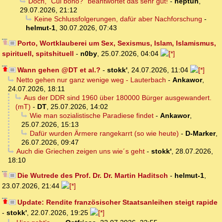
Doch, "Cui bono?" beantwortet das sehr gut!
-
neptun
,
29.07.2026, 21:12
Keine Schlussfolgerungen, dafür aber Nachforschung
-
helmut-1
,
30.07.2026, 07:43
Porto, Wortklauberei um Sex, Sexismus, Islam, Islamismus,
spirituell, spitshituell
-
n0by
,
25.07.2026, 04:04
Wann gehen @DT et al.?
-
stokk'
,
24.07.2026, 11:04
Netto gehen nur ganz wenige weg - Lauterbach
-
Ankawor
,
24.07.2026, 18:11
Aus der DDR sind 1960 über 180000 Bürger ausgewandert.
(mT)
-
DT
,
25.07.2026, 14:02
Wie man sozialistische Paradiese findet
-
Ankawor
,
25.07.2026, 15:13
Dafür wurden Ärmere rangekarrt (so wie heute)
-
D-Marker
,
26.07.2026, 09:47
Auch die Griechen zeigen uns wie´s geht
-
stokk'
,
28.07.2026,
18:10
Die Wutrede des Prof. Dr. Dr. Martin Haditsch
-
helmut-1
,
23.07.2026, 21:44
Update: Rendite französischer Staatsanleihen steigt rapide
-
stokk'
,
22.07.2026, 19:25