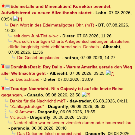
Edelmetalle und Minenaktien: Korrektur beendet,
Aufwärtstrend zu neuen Allzeithochs startet
-
Lobo
,
07.08.2026,
09:54
Dein Wort in des Edelmetallgottes Ohr. (mT)
-
DT
,
07.08.2026,
10:33
seit dem Juni-Tief a-b-c
-
Dieter
,
07.08.2026, 11:26
Aus solch dürftigen Charts Anlageentscheidungen abzuleiten,
dürfte langfristig nicht zielführend sein. Deshalb
-
Albrecht
,
07.08.2026, 11:36
Die Gestehungskosten
-
rattrap
,
07.08.2026, 14:27
DominiksDesk: Ray Dalio - Warum Amerika gerade den Weg
aller Weltmächte geht
-
Albrecht
,
07.08.2026, 09:25
zu Deutschland
-
Dieter
,
07.08.2026, 13:09
Traurige Nachricht: Nils Gajowiy ist auf die letzte Reise
gegangen.
-
Canario
,
05.08.2026, 23:50
Danke für die Nachricht! mkT
-
day-trader
,
06.08.2026, 04:11
"Zahltagstrategie"
-
Dragonfly
,
06.08.2026, 05:33
KI Antwort
-
Dragonfly
,
06.08.2026, 19:55
Vic auch
-
Dragonfly
,
06.08.2026, 19:38
Niederhoffer war entweder ziemlich dumm oder bauernschlau
-
paranoia
,
06.08.2026, 20:40
Das Optionen falsch gepreist sind
-
Dragonfly
,
06.08.2026,