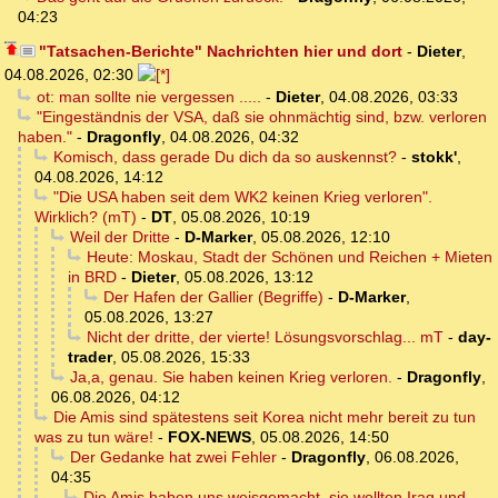
04:23
"Tatsachen-Berichte" Nachrichten hier und dort
-
Dieter
,
04.08.2026, 02:30
ot: man sollte nie vergessen .....
-
Dieter
,
04.08.2026, 03:33
"Eingeständnis der VSA, daß sie ohnmächtig sind, bzw. verloren
haben."
-
Dragonfly
,
04.08.2026, 04:32
Komisch, dass gerade Du dich da so auskennst?
-
stokk'
,
04.08.2026, 14:12
"Die USA haben seit dem WK2 keinen Krieg verloren".
Wirklich? (mT)
-
DT
,
05.08.2026, 10:19
Weil der Dritte
-
D-Marker
,
05.08.2026, 12:10
Heute: Moskau, Stadt der Schönen und Reichen + Mieten
in BRD
-
Dieter
,
05.08.2026, 13:12
Der Hafen der Gallier (Begriffe)
-
D-Marker
,
05.08.2026, 13:27
Nicht der dritte, der vierte! Lösungsvorschlag... mT
-
day-
trader
,
05.08.2026, 15:33
Ja,a, genau. Sie haben keinen Krieg verloren.
-
Dragonfly
,
06.08.2026, 04:12
Die Amis sind spätestens seit Korea nicht mehr bereit zu tun
was zu tun wäre!
-
FOX-NEWS
,
05.08.2026, 14:50
Der Gedanke hat zwei Fehler
-
Dragonfly
,
06.08.2026,
04:35
Die Amis haben uns weisgemacht, sie wollten Iraq und