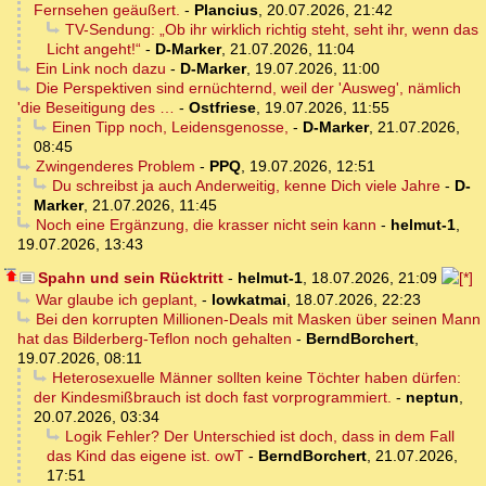
Fernsehen geäußert.
-
Plancius
,
20.07.2026, 21:42
TV-Sendung: „Ob ihr wirklich richtig steht, seht ihr, wenn das
Licht angeht!“
-
D-Marker
,
21.07.2026, 11:04
Ein Link noch dazu
-
D-Marker
,
19.07.2026, 11:00
Die Perspektiven sind ernüchternd, weil der 'Ausweg', nämlich
'die Beseitigung des …
-
Ostfriese
,
19.07.2026, 11:55
Einen Tipp noch, Leidensgenosse,
-
D-Marker
,
21.07.2026,
08:45
Zwingenderes Problem
-
PPQ
,
19.07.2026, 12:51
Du schreibst ja auch Anderweitig, kenne Dich viele Jahre
-
D-
Marker
,
21.07.2026, 11:45
Noch eine Ergänzung, die krasser nicht sein kann
-
helmut-1
,
19.07.2026, 13:43
Spahn und sein Rücktritt
-
helmut-1
,
18.07.2026, 21:09
War glaube ich geplant,
-
lowkatmai
,
18.07.2026, 22:23
Bei den korrupten Millionen-Deals mit Masken über seinen Mann
hat das Bilderberg-Teflon noch gehalten
-
BerndBorchert
,
19.07.2026, 08:11
Heterosexuelle Männer sollten keine Töchter haben dürfen:
der Kindesmißbrauch ist doch fast vorprogrammiert.
-
neptun
,
20.07.2026, 03:34
Logik Fehler? Der Unterschied ist doch, dass in dem Fall
das Kind das eigene ist. owT
-
BerndBorchert
,
21.07.2026,
17:51