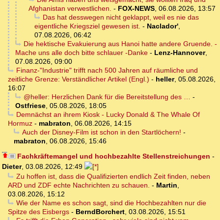
Afghanistan verwestlichen.
-
FOX-NEWS
,
06.08.2026, 13:57
Das hat desswegen nicht geklappt, weil es nie das
eigentliche Kriegsziel gewesen ist.
-
Naclador'
,
07.08.2026, 06:42
Die hektische Evakuierung aus Hanoi hatte andere Gruende. -
Mache uns alle doch bitte schlauer -Danke
-
Lenz-Hannover
,
07.08.2026, 09:00
Finanz-"Industrie" trifft nach 500 Jahren auf räumliche und
zeitliche Grenze: Verständlicher Artikel (Engl.)
-
heller
,
05.08.2026,
16:07
@heller: Herzlichen Dank für die Bereitstellung des …
-
Ostfriese
,
05.08.2026, 18:05
Demnächst an ihrem Kiosk - Lucky Donald & The Whale Of
Hormuz
-
mabraton
,
06.08.2026, 14:15
Auch der Disney-Film ist schon in den Startlöchern!
-
mabraton
,
06.08.2026, 15:46
Fachkräftemangel und hochbezahlte Stellenstreichungen
-
Dieter
,
03.08.2026, 12:49
Zu hoffen ist, dass die Qualifizierten endlich Zeit finden, neben
ARD und ZDF echte Nachrichten zu schauen.
-
Martin
,
03.08.2026, 15:12
Wie der Name es schon sagt, sind die Hochbezahlten nur die
Spitze des Eisbergs
-
BerndBorchert
,
03.08.2026, 15:51