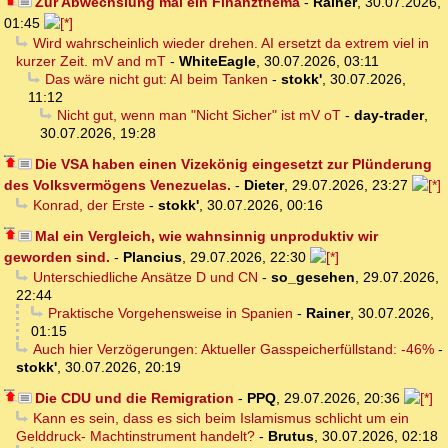
Zur Abwechslung mal ein Finanzthema
-
Rainer
,
30.07.2026,
01:45
Wird wahrscheinlich wieder drehen. AI ersetzt da extrem viel in
kurzer Zeit. mV and mT
-
WhiteEagle
,
30.07.2026, 03:11
Das wäre nicht gut: AI beim Tanken
-
stokk'
,
30.07.2026,
11:12
Nicht gut, wenn man "Nicht Sicher" ist mV oT
-
day-trader
,
30.07.2026, 19:28
Die VSA haben einen Vizekönig eingesetzt zur Plünderung
des Volksvermögens Venezuelas.
-
Dieter
,
29.07.2026, 23:27
Konrad, der Erste
-
stokk'
,
30.07.2026, 00:16
Mal ein Vergleich, wie wahnsinnig unproduktiv wir
geworden sind.
-
Plancius
,
29.07.2026, 22:30
Unterschiedliche Ansätze D und CN
-
so_gesehen
,
29.07.2026,
22:44
Praktische Vorgehensweise in Spanien
-
Rainer
,
30.07.2026,
01:15
Auch hier Verzögerungen: Aktueller Gasspeicherfüllstand: -46%
-
stokk'
,
30.07.2026, 20:19
Die CDU und die Remigration
-
PPQ
,
29.07.2026, 20:36
Kann es sein, dass es sich beim Islamismus schlicht um ein
Gelddruck- Machtinstrument handelt?
-
Brutus
,
30.07.2026, 02:18