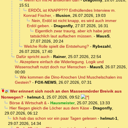
Wenn ich mit AI antworten darf
-
Dragonfly
,
26.07.2026,
15:51
ERDÖL ist KNAPP??? Enthüllendes Interview m.
Konrad Fischer,
-
Illusion
,
26.07.2026, 19:03
Nein, Erdöl ist nicht knapp, es wird auch immer
Erdöl geben.
-
Dragonfly
,
27.07.2026, 16:31
Eigentlich zwar traurig, aber ich habe jetzt
tatsächlich laut auflachen müssen.
-
MausS
,
27.07.2026, 20:24
Welche Rolle spielt die Entstehung?
-
Rybezahl
,
26.07.2026, 17:40
Dafür spricht auch
-
Rainer
,
25.07.2026, 22:54
Akzeptiere einfach die Widerlegung. Logik und
Wissenschaft nutzt doch nur Menschen
-
MausS
,
26.07.2026,
00:00
Wie kommen die Dino-Knochen Und Muschelschalen ins
Gestein?
-
FOX-NEWS
,
26.07.2026, 07:31
Wer erinnert sich noch an den Massenmörder Breivik aus
Norwegen?
-
helmut-1
,
25.07.2026, 09:52
Börse & Wirtschaft &
-
Hausmeister
,
25.07.2026, 13:33
Hier fliegen gleich die Löcher aus dem Käse
-
Dragonfly
,
29.07.2026, 06:12
Ich hab das schon vor ein paar Tagen gelesen
-
helmut-1
,
29.07.2026, 14:34