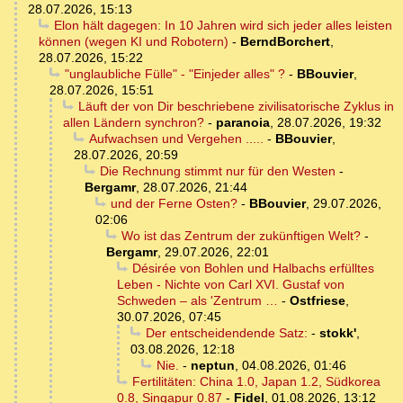
28.07.2026, 15:13
Elon hält dagegen: In 10 Jahren wird sich jeder alles leisten
können (wegen KI und Robotern)
-
BerndBorchert
,
28.07.2026, 15:22
"unglaubliche Fülle" - "Einjeder alles" ?
-
BBouvier
,
28.07.2026, 15:51
Läuft der von Dir beschriebene zivilisatorische Zyklus in
allen Ländern synchron?
-
paranoia
,
28.07.2026, 19:32
Aufwachsen und Vergehen .....
-
BBouvier
,
28.07.2026, 20:59
Die Rechnung stimmt nur für den Westen
-
Bergamr
,
28.07.2026, 21:44
und der Ferne Osten?
-
BBouvier
,
29.07.2026,
02:06
Wo ist das Zentrum der zukünftigen Welt?
-
Bergamr
,
29.07.2026, 22:01
Désirée von Bohlen und Halbachs erfülltes
Leben - Nichte von Carl XVI. Gustaf von
Schweden – als 'Zentrum …
-
Ostfriese
,
30.07.2026, 07:45
Der entscheidendende Satz:
-
stokk'
,
03.08.2026, 12:18
Nie.
-
neptun
,
04.08.2026, 01:46
Fertilitäten: China 1.0, Japan 1.2, Südkorea
0.8, Singapur 0.87
-
Fidel
,
01.08.2026, 13:12