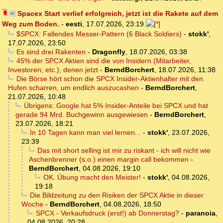
Spacex Start verlief erfolgreich, jetzt ist die Rakete auf dem
Weg zum Boden.
-
eesti
,
17.07.2026, 23:19
$SPCX: Fallendes Messer-Pattern (6 Black Soldiers)
-
stokk'
,
17.07.2026, 23:50
Es sind drei Rakenten
-
Dragonfly
,
18.07.2026, 03:38
45% der SPCX Aktien sind die von Insidern (Mitarbeiter,
Investoren, etc.), denen jetzt
-
BerndBorchert
,
18.07.2026, 11:38
Die Börse hört schon die SPCX Insider-Aktienhalter mit den
Hufen scharren, um endlich auszucashen
-
BerndBorchert
,
21.07.2026, 10:48
Übrigens: Google hat 5% Insider-Anteile bei SPCX und hat
gerade 94 Mrd. Buchgewinn ausgewiesen
-
BerndBorchert
,
23.07.2026, 18:21
In 10 Tagen kann man viel lernen...
-
stokk'
,
23.07.2026,
23:39
Das mit short selling ist mir zu riskant - ich will nicht wie
Aschenbrenner (s.o.) einen margin call bekommen
-
BerndBorchert
,
04.08.2026, 19:10
OK. Übung macht den Meister!
-
stokk'
,
04.08.2026,
19:18
Die Bildzeitung zu den Risiken der SPCX Aktie in dieser
Woche
-
BerndBorchert
,
04.08.2026, 18:50
SPCX - Verkaufsdruck (erst!) ab Donnerstag?
-
paranoia
,
04.08.2026, 20:28