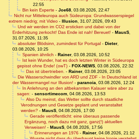
22:55
Bin kein Experte
-
Joe68
,
03.08.2026, 22:47
Nicht nur Mitteleuropa auch Südeuropa: Grundwasserspiegel
extrem niedrig; mit Video
-
Illusion
,
31.07.2026, 09:43
Und wir werden im CO2 ersticken und dabei von der
Erderhitzung zerkocht! Das Ende ist nah! Bereuet!
-
MausS
,
31.07.2026, 11:35
absoluter Blödsinn, zumindest für Portugal
-
Dieter
,
03.08.2026, 10:25
Spanien ähnlich
-
Rainer
,
03.08.2026, 10:52
Ist kein Wunder, hat es doch letzten Winter in Südeuropa
gepisst ohne Ende! (owT)
-
FOX-NEWS
,
03.08.2026, 22:32
Das ist übertrieben.
-
Rainer
,
03.08.2026, 23:05
Die Wasserschwindler von ARD und ZDF - In Deutschland ist
der Wassermangel nur Illusion!
-
paranoia
,
03.08.2026, 12:24
In Anlehnung an den altbekannten Kalauer wäre aber zu
sagen:
-
sensortimecom
,
04.08.2026, 13:53
Also Du meinst, das Wetter sollte durch staatliche
Verodnungen und Gesetze geplant und veranstaltet
werden?
-
MausS
,
04.08.2026, 17:00
Gerade veröffentlicht: eine überaus passende
Ergänzung, noch dazu mit ganz, ganz(!) aktuellen
Verweisen!
-
MausS
,
04.08.2026, 17:56
Erinnerungen an 1976
-
Rainer
,
04.08.2026, 21:12
Wusste nicht dass du überhaupt keine Ironie verstehst,