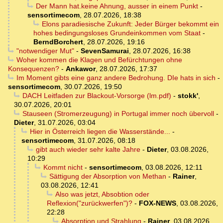
Der Mann hat.keine Ahnung, ausser in einem Punkt
-
sensortimecom
,
28.07.2026, 18:38
Elons paradiesische Zukunft: Jeder Bürger bekommt ein
hohes bedingungsloses Grundeinkommen vom Staat
-
BerndBorchert
,
28.07.2026, 19:16
"notwendiger Mut"
-
SevenSamurai
,
28.07.2026, 16:38
Woher kommen die Klagen und Befürchtungen ohne
Konsequenzen?
-
Ankawor
,
28.07.2026, 17:37
Im Moment gibts eine ganz andere Bedrohung. DIe hats in sich
-
sensortimecom
,
30.07.2026, 19:50
DACH Leitfaden zur Blackout-Vorsorge (lm.pdf)
-
stokk'
,
30.07.2026, 20:01
Stauseen (Stromerzeugung) in Portugal immer noch übervoll
-
Dieter
,
31.07.2026, 03:04
Hier in Österreich liegen die Wasserstände...
-
sensortimecom
,
31.07.2026, 08:18
gibt auch wieder sehr kalte Jahre
-
Dieter
,
03.08.2026,
10:29
Kommt nicht
-
sensortimecom
,
03.08.2026, 12:11
Sättigung der Absorption von Methan
-
Rainer
,
03.08.2026, 12:41
Also was jetzt, Absobtion oder
Reflexion("zurückwerfen")?
-
FOX-NEWS
,
03.08.2026,
22:28
Absorption und Strahlung
-
Rainer
,
03.08.2026,