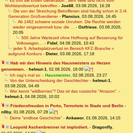
Es trifft die Erben Generation , sehr viele sind nicht vom
Wohlstandsverlust betroffen
-
Joe68
,
03.08.2026, 16:28
Die von der Streichung Betroffenen sind häufig schon in 3./4.
Generation Großverdiener
-
Plancius
,
03.08.2026, 16:45
Ab 1462 schwere soziale Unruhen. Die Rechte werden
wieder eingesammelt bzw. die …
-
Ostfriese
,
03.08.2026,
20:05
500 Jahre Wartezeit ohne Hoffnung auf Besserung für
Volkswagen....
-
Fidel
,
04.08.2026, 10:43
jeder 5. Arbeitsplatzverlust im Bereich KFZ-Branche =
aufgrund Konkurs
-
Dieter
,
03.08.2026, 17:18
Hab mir den Hinweis des Hausmeisters zu Herzen
genommen.
-
helmut-1
,
02.08.2026, 18:00
Ich sag's mal so:
-
Hausmeister
,
02.08.2026, 23:27
Von der Unterscheidung der Geschlechter
-
helmut-1
,
03.08.2026, 04:49
Wer kennt "wildberries"? Das ist das russische "Amazon".
-
helmut-1
,
04.08.2026, 10:02
Friedensfreuden in Porto, Terrortote in Stade und Berlin
-
n0by
,
01.08.2026, 07:28
Deine "endlose Geschichte"
-
Ankawor
,
01.08.2026, 14:15
Leopold Aschenbrenner ist implodiert.
-
Dragonfly
,