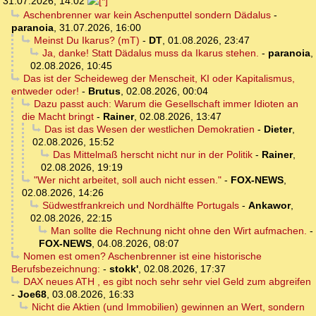
31.07.2026, 14:02
Aschenbrenner war kein Aschenputtel sondern Dädalus
-
paranoia
,
31.07.2026, 16:00
Meinst Du Ikarus? (mT)
-
DT
,
01.08.2026, 23:47
Ja, danke! Statt Dädalus muss da Ikarus stehen.
-
paranoia
,
02.08.2026, 10:45
Das ist der Scheideweg der Menscheit, KI oder Kapitalismus,
entweder oder!
-
Brutus
,
02.08.2026, 00:04
Dazu passt auch: Warum die Gesellschaft immer Idioten an
die Macht bringt
-
Rainer
,
02.08.2026, 13:47
Das ist das Wesen der westlichen Demokratien
-
Dieter
,
02.08.2026, 15:52
Das Mittelmaß herscht nicht nur in der Politik
-
Rainer
,
02.08.2026, 19:19
"Wer nicht arbeitet, soll auch nicht essen."
-
FOX-NEWS
,
02.08.2026, 14:26
Südwestfrankreich und Nordhälfte Portugals
-
Ankawor
,
02.08.2026, 22:15
Man sollte die Rechnung nicht ohne den Wirt aufmachen.
-
FOX-NEWS
,
04.08.2026, 08:07
Nomen est omen? Aschenbrenner ist eine historische
Berufsbezeichnung:
-
stokk'
,
02.08.2026, 17:37
DAX neues ATH , es gibt noch sehr sehr viel Geld zum abgreifen
-
Joe68
,
03.08.2026, 16:33
Nicht die Aktien (und Immobilien) gewinnen an Wert, sondern