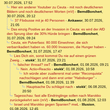
30.07.2026, 17:52
Hier ein anderer Youtuber zu Ceuta - mit noch deutlicheren
Bildern und noch deutlicheren Worten (mV)
-
BerndBorchert
,
30.07.2026, 20:12
37 Flixbusse mit je 40 Personen
-
Ankawor
,
30.07.2026,
21:05
Das einzig Positive an der Invasion in Ceuta: es wird der AfD
den Sprung über die 30% Hürde bringen
-
BerndBorchert
,
31.07.2026, 09:24
Ceuta, ein Pulverfass: 80.000 Einwohner, die sich
verbarrikadiert haben vs. 60.000 Invasoren, die Hunger haben
-
BerndBorchert
,
31.07.2026, 17:47
Lies Dich ein, sonst kommst Du nie auf einen grünen
Zweig...
-
stokk'
,
31.07.2026, 23:21
falscher thread? owT
-
BerndBorchert
,
01.08.2026, 09:21
Nein. Actio=Reactio
-
stokk'
,
01.08.2026, 10:58
Ich würde aber zuallererst mal unter "Reconquista"
nachschlagen und dann erst unter "Habsburger"
-
BerndBorchert
,
01.08.2026, 11:39
Hauptsache Du schlägst nach
-
stokk'
,
06.08.2026,
20:50
Tagesschau: fast alle Eindringlinge sollen nach Marokko
zurückgekehrt sein (mV)
-
BerndBorchert
,
01.08.2026, 12:03
Israel und Marokko gegen Spanien? mwL
-
Illusion
,
01.08.2026, 12:45