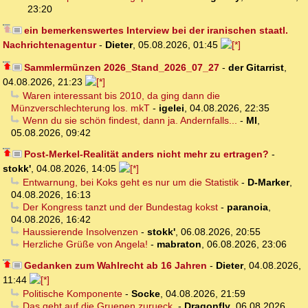
23:20
ein bemerkenswertes Interview bei der iranischen staatl.
Nachrichtenagentur
-
Dieter
,
05.08.2026, 01:45
Sammlermünzen 2026_Stand_2026_07_27
-
der Gitarrist
,
04.08.2026, 21:23
Waren interessant bis 2010, da ging dann die
Münzverschlechterung los. mkT
-
igelei
,
04.08.2026, 22:35
Wenn du sie schön findest, dann ja. Andernfalls...
-
MI
,
05.08.2026, 09:42
Post-Merkel-Realität anders nicht mehr zu ertragen?
-
stokk'
,
04.08.2026, 14:05
Entwarnung, bei Koks geht es nur um die Statistik
-
D-Marker
,
04.08.2026, 16:13
Der Kongress tanzt und der Bundestag kokst
-
paranoia
,
04.08.2026, 16:42
Haussierende Insolvenzen
-
stokk'
,
06.08.2026, 20:55
Herzliche Grüße von Angela!
-
mabraton
,
06.08.2026, 23:06
Gedanken zum Wahlrecht ab 16 Jahren
-
Dieter
,
04.08.2026,
11:44
Politische Komponente
-
Socke
,
04.08.2026, 21:59
Das geht auf die Gruenen zurueck.
-
Dragonfly
,
06.08.2026,