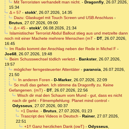
Mit Terroristen verhandelt man nicht.
-
Dragonfly
,
26.07.2026,
15:34
Δ = 57
-
stokk'
,
26.07.2026, 14:35
Dazu: Glaskugel mit Touch Screen und USB Anschluss
-
Brutus
,
27.07.2026, 09:00
Δ = 45
-
stokk'
,
06.08.2026, 21:34
Islamistischer Terrorist Abdul Ballout stieg aus und metzelte dann
noch mit einer Machete mehrere Menschen (mT
-
DT
,
26.07.2026,
16:45
Im Radio kommt der Anschlag neben der Rede in Michel F
-
Joe68
,
26.07.2026, 19:48
Beim Schusswechsel tödlich verletzt
-
Bankster
,
26.07.2026,
19:57
möglicher ferngesteuerter Attentäter
-
paranoia
,
26.07.2026,
21:50
In anderen Foren
-
D-Marker
,
26.07.2026, 22:09
So muß das gehen. Ich stimme da Dragonfly zu. Keine
Gefangenen. (mT)
-
DT
,
26.07.2026, 22:56
Wisch dir mal den Schaum vom Mund - gut, dass es nicht
nach dir geht - Filmempfehlung: Planet mind control
-
Odysseus
,
27.07.2026, 00:37
+1 Danke.
-
Brutus
,
27.07.2026, 01:23
Trascript des Videos in Deutsch
-
Rainer
,
27.07.2026,
22:51
+1!! Ganz herzlichen Dank (owT)
-
Odysseus
,