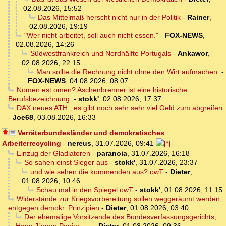
02.08.2026, 15:52
Das Mittelmaß herscht nicht nur in der Politik
-
Rainer
,
02.08.2026, 19:19
"Wer nicht arbeitet, soll auch nicht essen."
-
FOX-NEWS
,
02.08.2026, 14:26
Südwestfrankreich und Nordhälfte Portugals
-
Ankawor
,
02.08.2026, 22:15
Man sollte die Rechnung nicht ohne den Wirt aufmachen.
-
FOX-NEWS
,
04.08.2026, 08:07
Nomen est omen? Aschenbrenner ist eine historische
Berufsbezeichnung:
-
stokk'
,
02.08.2026, 17:37
DAX neues ATH , es gibt noch sehr sehr viel Geld zum abgreifen
-
Joe68
,
03.08.2026, 16:33
Verräterbundesländer und demokratisches
Arbeiterrecycling
-
nereus
,
31.07.2026, 09:41
Einzug der Gladiatoren
-
paranoia
,
31.07.2026, 16:18
So sahen einst Sieger aus
-
stokk'
,
31.07.2026, 23:37
und wie sehen die kommenden aus? owT
-
Dieter
,
01.08.2026, 10:46
Schau mal in den Spiegel owT
-
stokk'
,
01.08.2026, 11:15
Widerstände zur Kriegsvorbereitung sollen weggeräumt werden,
entgegen demokr. Prinzipien
-
Dieter
,
01.08.2026, 03:40
Der ehemalige Vorsitzende des Bundesverfassungsgerichts,