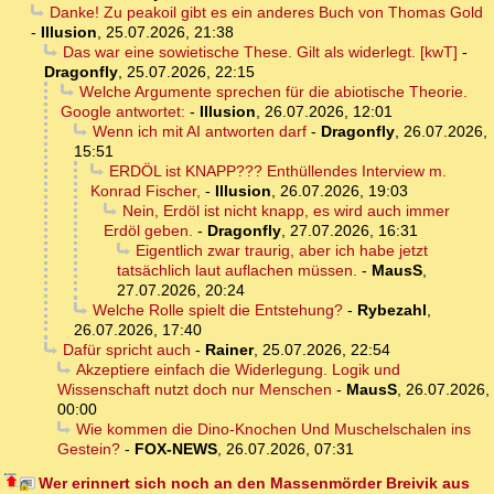
Danke! Zu peakoil gibt es ein anderes Buch von Thomas Gold
-
Illusion
,
25.07.2026, 21:38
Das war eine sowietische These. Gilt als widerlegt. [kwT]
-
Dragonfly
,
25.07.2026, 22:15
Welche Argumente sprechen für die abiotische Theorie.
Google antwortet:
-
Illusion
,
26.07.2026, 12:01
Wenn ich mit AI antworten darf
-
Dragonfly
,
26.07.2026,
15:51
ERDÖL ist KNAPP??? Enthüllendes Interview m.
Konrad Fischer,
-
Illusion
,
26.07.2026, 19:03
Nein, Erdöl ist nicht knapp, es wird auch immer
Erdöl geben.
-
Dragonfly
,
27.07.2026, 16:31
Eigentlich zwar traurig, aber ich habe jetzt
tatsächlich laut auflachen müssen.
-
MausS
,
27.07.2026, 20:24
Welche Rolle spielt die Entstehung?
-
Rybezahl
,
26.07.2026, 17:40
Dafür spricht auch
-
Rainer
,
25.07.2026, 22:54
Akzeptiere einfach die Widerlegung. Logik und
Wissenschaft nutzt doch nur Menschen
-
MausS
,
26.07.2026,
00:00
Wie kommen die Dino-Knochen Und Muschelschalen ins
Gestein?
-
FOX-NEWS
,
26.07.2026, 07:31
Wer erinnert sich noch an den Massenmörder Breivik aus