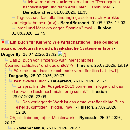
Ich würde aber zuallererst mal unter "Reconquista"
nachschlagen und dann erst unter "Habsburger"
-
BerndBorchert
,
01.08.2026, 11:39
Tagesschau: fast alle Eindringlinge sollen nach Marokko
zurückgekehrt sein (mV)
-
BerndBorchert
,
01.08.2026, 12:03
Israel und Marokko gegen Spanien? mwL
-
Illusion
,
01.08.2026, 12:45
Ein Buch für Keinen: Wie wirtschaftliche, ideologische,
soziale, biologische und physikalische Systeme entsteh
-
Dragonfly
,
25.07.2026, 17:32
Das 2. Buch von Phoenix5 war "Menschliches,
Übermenschliches" und das dritte???
-
Illusion
,
25.07.2026, 19:19
War mir neu, dass er noch mehr veroeffentlich hat. [kwT]
-
Dragonfly
,
25.07.2026, 20:07
kein zweites Buch
-
Talleyrand
,
26.07.2026, 21:24
Er sprach in der Ausgabe 2013 von einer Trilogie und das
das zweite Buch noch nicht fertig sei mkT
-
Illusion
,
26.07.2026, 22:09
"Das vorliegende Werk ist das erste veröffentlichte Buch
einer zukünftigen Trilogie...mwT
-
Illusion
,
27.07.2026,
12:26
Oh, ich liebe es, (s)ein Meisterwerk!
-
Rybezahl
,
25.07.2026,
20:17
?
-
Wiener Ninja
,
25.07.2026, 20:47