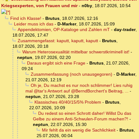
Kriegsexperten, von Frauen und mir
-
n0by
,
18.07.2026, 10:54
Find ich Klasse!
-
Brutus
,
18.07.2026, 12:16
Leider muss ich das
-
D-Marker
,
18.07.2026, 15:09
Appendektomien, OP-Kataloge und Zahlen mT
-
day-trader
,
18.07.2026, 17:47
Zusammengefasst: kaputt, kaputt, kaputt
-
Brutus
,
18.07.2026, 20:18
Warum Heterosexualität mittelbar schwerstkriminell ist!
-
neptun
,
19.07.2026, 02:20
Daraus ergibt sich eine Frage
-
Brutus
,
21.07.2026,
09:24
Zusammenfassung (noch unausgegoren)
-
D-Marker
,
21.07.2026, 12:19
Oh je, Du machst es nur noch schlimmer! Lies ruhig
mal @tar's Antwort auf @BerndBorchert's Beitrag, ...
-
neptun
,
21.07.2026, 23:28
Klassisches 40/40/15/5% Problem
-
Brutus
,
22.07.2026, 10:09
Du redest so einen Schrott daher! Willst Du das
Gelbe zu einem Anti-Schwulen-Forum machen?!
-
neptun
,
22.07.2026, 15:30
Mir fehlt da ein wenig die Sachlichkeit
-
Brutus
,
25.07.2026, 00:04