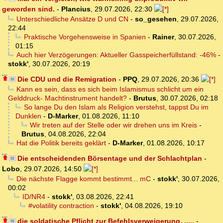
geworden sind.
-
Plancius
,
29.07.2026, 22:30
Unterschiedliche Ansätze D und CN
-
so_gesehen
,
29.07.2026,
22:44
Praktische Vorgehensweise in Spanien
-
Rainer
,
30.07.2026,
01:15
Auch hier Verzögerungen: Aktueller Gasspeicherfüllstand: -46%
-
stokk'
,
30.07.2026, 20:19
Die CDU und die Remigration
-
PPQ
,
29.07.2026, 20:36
Kann es sein, dass es sich beim Islamismus schlicht um ein
Gelddruck- Machtinstrument handelt?
-
Brutus
,
30.07.2026, 02:18
So lange Du den Islam als Religion verstehst, tappst Du im
Dunklen
-
D-Marker
,
01.08.2026, 11:10
Wir treten auf der Stelle oder wir drehen uns im Kreis
-
Brutus
,
04.08.2026, 22:04
Hat die Politik bereits geklärt
-
D-Marker
,
01.08.2026, 10:17
Die entscheidenden Börsentage und der Schlachtplan
-
Lobo
,
29.07.2026, 14:50
Die nächste Flagge kommt bestimmt... mC
-
stokk'
,
30.07.2026,
00:02
ID/NR4
-
stokk'
,
03.08.2026, 22:41
#volatility contraction
-
stokk'
,
04.08.2026, 19:10
die soldatische Pflicht zur Befehlsverweigerung, .....
-