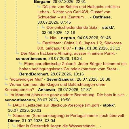
Bergamr
,
29.07.2026, 22:01
Désirée von Bohlen und Halbachs erfülltes
Leben - Nichte von Carl XVI. Gustaf von
Schweden – als 'Zentrum …
-
Ostfriese
,
30.07.2026, 07:45
Der entscheidendende Satz:
-
stokk'
,
03.08.2026, 12:18
Nie.
-
neptun
,
04.08.2026, 01:46
Fertilitäten: China 1.0, Japan 1.2, Südkorea
0.8, Singapur 0.87
-
Fidel
,
01.08.2026, 13:12
Der Mann hat.keine Ahnung, ausser in einem Punkt
-
sensortimecom
,
28.07.2026, 18:38
Elons paradiesische Zukunft: Jeder Bürger bekommt ein
hohes bedingungsloses Grundeinkommen vom Staat
-
BerndBorchert
,
28.07.2026, 19:16
"notwendiger Mut"
-
SevenSamurai
,
28.07.2026, 16:38
Woher kommen die Klagen und Befürchtungen ohne
Konsequenzen?
-
Ankawor
,
28.07.2026, 17:37
Im Moment gibts eine ganz andere Bedrohung. DIe hats in sich
-
sensortimecom
,
30.07.2026, 19:50
DACH Leitfaden zur Blackout-Vorsorge (lm.pdf)
-
stokk'
,
30.07.2026, 20:01
Stauseen (Stromerzeugung) in Portugal immer noch übervoll
-
Dieter
,
31.07.2026, 03:04
Hier in Österreich liegen die Wasserstände...
-