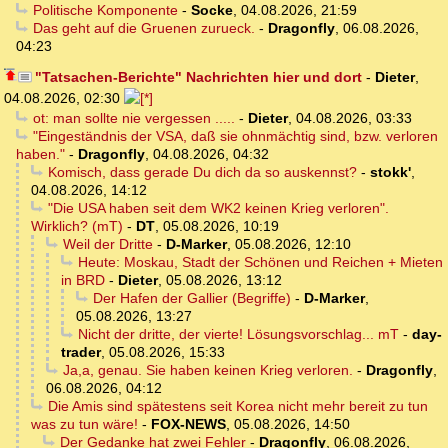
Politische Komponente
-
Socke
,
04.08.2026, 21:59
Das geht auf die Gruenen zurueck.
-
Dragonfly
,
06.08.2026,
04:23
"Tatsachen-Berichte" Nachrichten hier und dort
-
Dieter
,
04.08.2026, 02:30
ot: man sollte nie vergessen .....
-
Dieter
,
04.08.2026, 03:33
"Eingeständnis der VSA, daß sie ohnmächtig sind, bzw. verloren
haben."
-
Dragonfly
,
04.08.2026, 04:32
Komisch, dass gerade Du dich da so auskennst?
-
stokk'
,
04.08.2026, 14:12
"Die USA haben seit dem WK2 keinen Krieg verloren".
Wirklich? (mT)
-
DT
,
05.08.2026, 10:19
Weil der Dritte
-
D-Marker
,
05.08.2026, 12:10
Heute: Moskau, Stadt der Schönen und Reichen + Mieten
in BRD
-
Dieter
,
05.08.2026, 13:12
Der Hafen der Gallier (Begriffe)
-
D-Marker
,
05.08.2026, 13:27
Nicht der dritte, der vierte! Lösungsvorschlag... mT
-
day-
trader
,
05.08.2026, 15:33
Ja,a, genau. Sie haben keinen Krieg verloren.
-
Dragonfly
,
06.08.2026, 04:12
Die Amis sind spätestens seit Korea nicht mehr bereit zu tun
was zu tun wäre!
-
FOX-NEWS
,
05.08.2026, 14:50
Der Gedanke hat zwei Fehler
-
Dragonfly
,
06.08.2026,