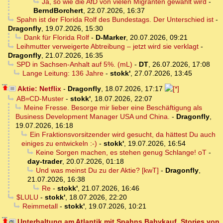
Ja, so wie die AfD von vielen Migranten gewählt wird
-
BerndBorchert
,
22.07.2026, 16:37
Spahn ist der Florida Rolf des Bundestags. Der Unterschied ist
-
Dragonfly
,
19.07.2026, 15:30
Dank für Florida Rolf
-
D-Marker
,
20.07.2026, 09:21
Leihmutter verweigerte Abtreibung – jetzt wird sie verklagt
-
Dragonfly
,
21.07.2026, 16:35
SPD in Sachsen-Anhalt auf 5%. (mL)
-
DT
,
26.07.2026, 17:08
Lange Leitung: 136 Jahre
-
stokk'
,
27.07.2026, 13:45
Aktie: Netflix
-
Dragonfly
,
18.07.2026, 17:17
AB=CD-Muster
-
stokk'
,
18.07.2026, 22:07
Meine Fresse. Besorge mir lieber eine Beschäftigung als
Business Development Manager USA und China.
-
Dragonfly
,
19.07.2026, 16:18
Ein Fraktionsvorsitzender wird gesucht, da hättest Du auch
einiges zu entwickeln :-)
-
stokk'
,
19.07.2026, 16:54
Keine Sorgen machen, es stehen genug Schlange! oT
-
day-trader
,
20.07.2026, 01:18
Und was meinst Du zu der Aktie? [kwT]
-
Dragonfly
,
21.07.2026, 16:38
Re
-
stokk'
,
21.07.2026, 16:46
$LULU
-
stokk'
,
18.07.2026, 22:20
Reimmetall
-
stokk'
,
19.07.2026, 10:21
Unterhaltung am Atlantik mit Spahns Babykauf, Stories von