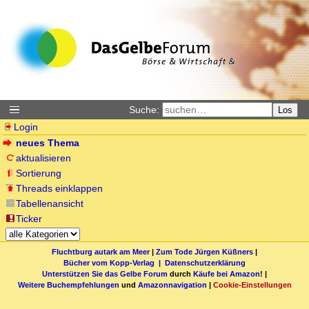
Suche:
Los
Login
neues Thema
aktualisieren
Sortierung
Threads einklappen
Tabellenansicht
Ticker
Fluchtburg autark am Meer
|
Zum Tode Jürgen Küßners
|
Bücher vom Kopp-Verlag |
Datenschutzerklärung
Unterstützen Sie das Gelbe Forum
durch
Käufe bei Amazon
! |
Weitere Buchempfehlungen
und
Amazonnavigation
|
Cookie-Einstellungen