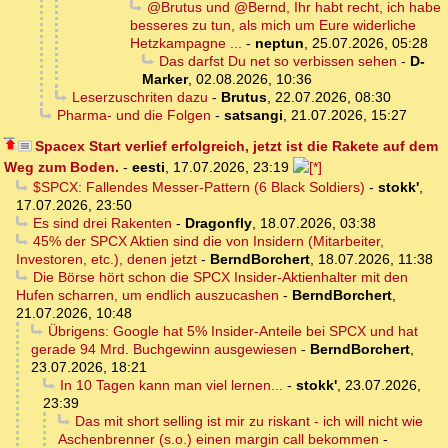
@Brutus und @Bernd, Ihr habt recht, ich habe
besseres zu tun, als mich um Eure widerliche
Hetzkampagne ...
-
neptun
,
25.07.2026, 05:28
Das darfst Du net so verbissen sehen
-
D-
Marker
,
02.08.2026, 10:36
Leserzuschriten dazu
-
Brutus
,
22.07.2026, 08:30
Pharma- und die Folgen
-
satsangi
,
21.07.2026, 15:27
Spacex Start verlief erfolgreich, jetzt ist die Rakete auf dem
Weg zum Boden.
-
eesti
,
17.07.2026, 23:19
$SPCX: Fallendes Messer-Pattern (6 Black Soldiers)
-
stokk'
,
17.07.2026, 23:50
Es sind drei Rakenten
-
Dragonfly
,
18.07.2026, 03:38
45% der SPCX Aktien sind die von Insidern (Mitarbeiter,
Investoren, etc.), denen jetzt
-
BerndBorchert
,
18.07.2026, 11:38
Die Börse hört schon die SPCX Insider-Aktienhalter mit den
Hufen scharren, um endlich auszucashen
-
BerndBorchert
,
21.07.2026, 10:48
Übrigens: Google hat 5% Insider-Anteile bei SPCX und hat
gerade 94 Mrd. Buchgewinn ausgewiesen
-
BerndBorchert
,
23.07.2026, 18:21
In 10 Tagen kann man viel lernen...
-
stokk'
,
23.07.2026,
23:39
Das mit short selling ist mir zu riskant - ich will nicht wie
Aschenbrenner (s.o.) einen margin call bekommen
-