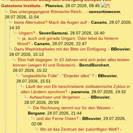
Gatestone Institute.
-
Plancius
,
28.07.2026, 08:45
Das untergegangene Römische Reich...
-
sensortimecom
,
28.07.2026, 11:54
keine Alternative? Mach die Augen auf!
-
Canario
,
28.07.2026,
14:10
Ungarn?
-
SevenSamurai
,
28.07.2026, 16:40
ja, auch und gerade Ungarn. Oder lebst du hinterm
Mond?
-
Canario
,
28.07.2026, 22:47
Dazu Mephistopheles mit der Bitte um Einfügung:
-
BBouvier
,
28.07.2026, 15:13
Elon hält dagegen: In 10 Jahren wird sich jeder alles leisten
können (wegen KI und Robotern)
-
BerndBorchert
,
28.07.2026, 15:22
"unglaubliche Fülle" - "Einjeder alles" ?
-
BBouvier
,
28.07.2026, 15:51
Läuft der von Dir beschriebene zivilisatorische Zyklus in
allen Ländern synchron?
-
paranoia
,
28.07.2026, 19:32
Aufwachsen und Vergehen .....
-
BBouvier
,
28.07.2026, 20:59
Die Rechnung stimmt nur für den Westen
-
Bergamr
,
28.07.2026, 21:44
und der Ferne Osten?
-
BBouvier
,
29.07.2026,
02:06
Wo ist das Zentrum der zukünftigen Welt?
-