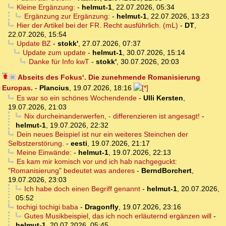
Kleine Ergänzung:
-
helmut-1
,
22.07.2026, 05:34
Ergänzung zur Ergänzung:
-
helmut-1
,
22.07.2026, 13:23
Hier der Artikel bei der FR. Recht ausführlich. (mL)
-
DT
,
22.07.2026, 15:54
Update BZ
-
stokk'
,
27.07.2026, 07:37
Update zum update
-
helmut-1
,
30.07.2026, 15:14
Danke für Info kwT
-
stokk'
,
30.07.2026, 20:03
Abseits des Fokus‘. Die zunehmende Romanisierung
Europas.
-
Plancius
,
19.07.2026, 18:16
Es war so ein schönes Wochendende
-
Ulli Kersten
,
19.07.2026, 21:03
Nix durcheinanderwerfen, - differenzieren ist angesagt!
-
helmut-1
,
19.07.2026, 22:32
Dein neues Beispiel ist nur ein weiteres Steinchen der
Selbstzerstörung.
-
eesti
,
19.07.2026, 21:17
Meine Einwände:
-
helmut-1
,
19.07.2026, 22:13
Es kam mir komisch vor und ich hab nachgeguckt:
"Romanisierung" bedeutet was anderes
-
BerndBorchert
,
19.07.2026, 23:03
Ich habe doch einen Begriff genannt
-
helmut-1
,
20.07.2026,
05:52
tochigi tochigi baba
-
Dragonfly
,
19.07.2026, 23:16
Gutes Musikbeispiel, das ich noch erläuternd ergänzen will
-
helmut-1
,
20.07.2026, 05:45