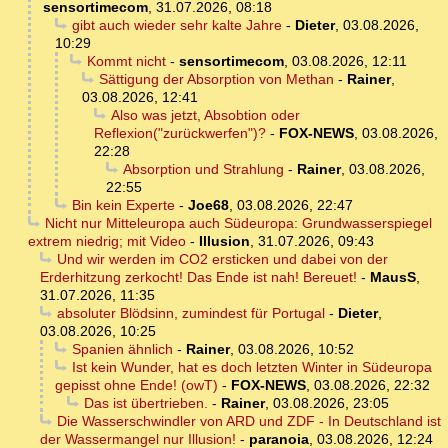
sensortimecom
,
31.07.2026, 08:18
gibt auch wieder sehr kalte Jahre
-
Dieter
,
03.08.2026,
10:29
Kommt nicht
-
sensortimecom
,
03.08.2026, 12:11
Sättigung der Absorption von Methan
-
Rainer
,
03.08.2026, 12:41
Also was jetzt, Absobtion oder
Reflexion("zurückwerfen")?
-
FOX-NEWS
,
03.08.2026,
22:28
Absorption und Strahlung
-
Rainer
,
03.08.2026,
22:55
Bin kein Experte
-
Joe68
,
03.08.2026, 22:47
Nicht nur Mitteleuropa auch Südeuropa: Grundwasserspiegel
extrem niedrig; mit Video
-
Illusion
,
31.07.2026, 09:43
Und wir werden im CO2 ersticken und dabei von der
Erderhitzung zerkocht! Das Ende ist nah! Bereuet!
-
MausS
,
31.07.2026, 11:35
absoluter Blödsinn, zumindest für Portugal
-
Dieter
,
03.08.2026, 10:25
Spanien ähnlich
-
Rainer
,
03.08.2026, 10:52
Ist kein Wunder, hat es doch letzten Winter in Südeuropa
gepisst ohne Ende! (owT)
-
FOX-NEWS
,
03.08.2026, 22:32
Das ist übertrieben.
-
Rainer
,
03.08.2026, 23:05
Die Wasserschwindler von ARD und ZDF - In Deutschland ist
der Wassermangel nur Illusion!
-
paranoia
,
03.08.2026, 12:24