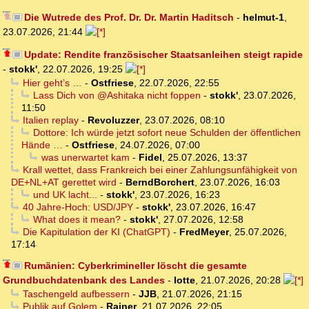
Die Wutrede des Prof. Dr. Dr. Martin Haditsch
-
helmut-1
,
23.07.2026, 21:44
Update: Rendite französischer Staatsanleihen steigt rapide
-
stokk'
,
22.07.2026, 19:25
Hier geht’s …
-
Ostfriese
,
22.07.2026, 22:55
Lass Dich von @Ashitaka nicht foppen
-
stokk'
,
23.07.2026,
11:50
Italien replay
-
Revoluzzer
,
23.07.2026, 08:10
Dottore: Ich würde jetzt sofort neue Schulden der öffentlichen
Hände …
-
Ostfriese
,
24.07.2026, 07:00
was unerwartet kam
-
Fidel
,
25.07.2026, 13:37
Krall wettet, dass Frankreich bei einer Zahlungsunfähigkeit von
DE+NL+AT gerettet wird
-
BerndBorchert
,
23.07.2026, 16:03
und UK lacht...
-
stokk'
,
23.07.2026, 16:23
40 Jahre-Hoch: USD/JPY
-
stokk'
,
23.07.2026, 16:47
What does it mean?
-
stokk'
,
27.07.2026, 12:58
Die Kapitulation der KI (ChatGPT)
-
FredMeyer
,
25.07.2026,
17:14
Rumänien: Cyberkrimineller löscht die gesamte
Grundbuchdatenbank des Landes
-
lotte
,
21.07.2026, 20:28
Taschengeld aufbessern
-
JJB
,
21.07.2026, 21:15
Publik auf Golem
-
Rainer
,
21.07.2026, 22:05