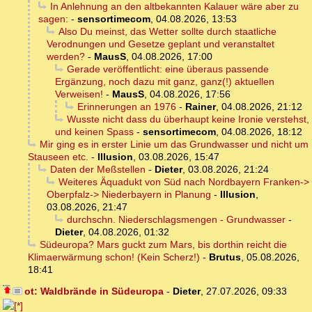
In Anlehnung an den altbekannten Kalauer wäre aber zu
sagen:
-
sensortimecom
,
04.08.2026, 13:53
Also Du meinst, das Wetter sollte durch staatliche
Verodnungen und Gesetze geplant und veranstaltet
werden?
-
MausS
,
04.08.2026, 17:00
Gerade veröffentlicht: eine überaus passende
Ergänzung, noch dazu mit ganz, ganz(!) aktuellen
Verweisen!
-
MausS
,
04.08.2026, 17:56
Erinnerungen an 1976
-
Rainer
,
04.08.2026, 21:12
Wusste nicht dass du überhaupt keine Ironie verstehst,
und keinen Spass
-
sensortimecom
,
04.08.2026, 18:12
Mir ging es in erster Linie um das Grundwasser und nicht um
Stauseen etc.
-
Illusion
,
03.08.2026, 15:47
Daten der Meßstellen
-
Dieter
,
03.08.2026, 21:24
Weiteres Äquadukt von Süd nach Nordbayern Franken->
Oberpfalz-> Niederbayern in Planung
-
Illusion
,
03.08.2026, 21:47
durchschn. Niederschlagsmengen - Grundwasser
-
Dieter
,
04.08.2026, 01:32
Südeuropa? Mars guckt zum Mars, bis dorthin reicht die
Klimaerwärmung schon! (Kein Scherz!)
-
Brutus
,
05.08.2026,
18:41
ot: Waldbrände in Südeuropa
-
Dieter
,
27.07.2026, 09:33