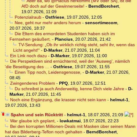
Aber da, wo @Placius herkommt (MV oder SA), ist die
AfD doch auf der Gewinnerseite!
-
BerndBorchert
,
19.07.2026, 11:09
Potenzialraub
-
Ostfriese
,
19.07.2026, 12:05
Nee, geht nur mehr anders herum
-
sensortimecom
,
20.07.2026, 18:37
Die Eltern des ermordeten Studenten haben sich im
Fernsehen geäußert.
-
Plancius
,
20.07.2026, 21:42
TV-Sendung: „Ob ihr wirklich richtig steht, seht ihr, wenn das
Licht angeht!“
-
D-Marker
,
21.07.2026, 11:04
Ein Link noch dazu
-
D-Marker
,
19.07.2026, 11:00
Die Perspektiven sind ernüchternd, weil der 'Ausweg', nämlich
'die Beseitigung des …
-
Ostfriese
,
19.07.2026, 11:55
Einen Tipp noch, Leidensgenosse,
-
D-Marker
,
21.07.2026,
08:45
Zwingenderes Problem
-
PPQ
,
19.07.2026, 12:51
Du schreibst ja auch Anderweitig, kenne Dich viele Jahre
-
D-
Marker
,
21.07.2026, 11:45
Noch eine Ergänzung, die krasser nicht sein kann
-
helmut-1
,
19.07.2026, 13:43
Spahn und sein Rücktritt
-
helmut-1
,
18.07.2026, 21:09
War glaube ich geplant,
-
lowkatmai
,
18.07.2026, 22:23
Bei den korrupten Millionen-Deals mit Masken über seinen Mann
hat das Bilderberg-Teflon noch gehalten
-
BerndBorchert
,