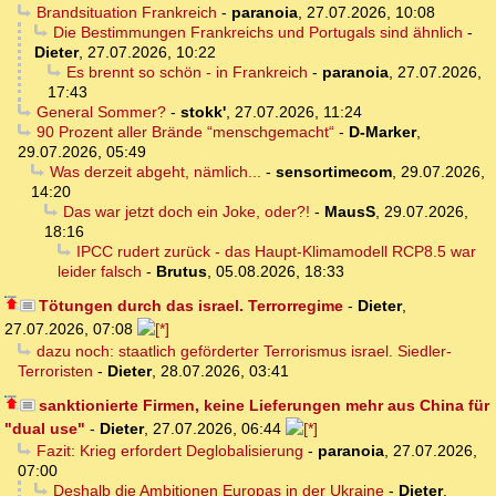
Brandsituation Frankreich
-
paranoia
,
27.07.2026, 10:08
Die Bestimmungen Frankreichs und Portugals sind ähnlich
-
Dieter
,
27.07.2026, 10:22
Es brennt so schön - in Frankreich
-
paranoia
,
27.07.2026,
17:43
General Sommer?
-
stokk'
,
27.07.2026, 11:24
90 Prozent aller Brände “menschgemacht“
-
D-Marker
,
29.07.2026, 05:49
Was derzeit abgeht, nämlich...
-
sensortimecom
,
29.07.2026,
14:20
Das war jetzt doch ein Joke, oder?!
-
MausS
,
29.07.2026,
18:16
IPCC rudert zurück - das Haupt-Klimamodell RCP8.5 war
leider falsch
-
Brutus
,
05.08.2026, 18:33
Tötungen durch das israel. Terrorregime
-
Dieter
,
27.07.2026, 07:08
dazu noch: staatlich geförderter Terrorismus israel. Siedler-
Terroristen
-
Dieter
,
28.07.2026, 03:41
sanktionierte Firmen, keine Lieferungen mehr aus China für
"dual use"
-
Dieter
,
27.07.2026, 06:44
Fazit: Krieg erfordert Deglobalisierung
-
paranoia
,
27.07.2026,
07:00
Deshalb die Ambitionen Europas in der Ukraine
-
Dieter
,