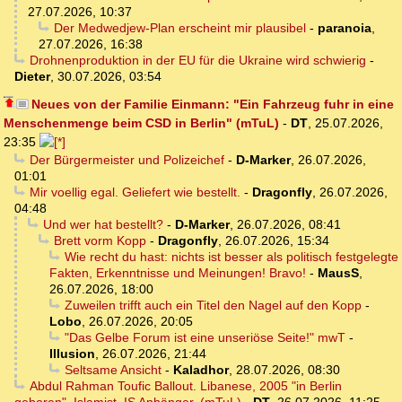
27.07.2026, 10:37
Der Medwedjew-Plan erscheint mir plausibel
-
paranoia
,
27.07.2026, 16:38
Drohnenproduktion in der EU für die Ukraine wird schwierig
-
Dieter
,
30.07.2026, 03:54
Neues von der Familie Einmann: "Ein Fahrzeug fuhr in eine
Menschenmenge beim CSD in Berlin" (mTuL)
-
DT
,
25.07.2026,
23:35
Der Bürgermeister und Polizeichef
-
D-Marker
,
26.07.2026,
01:01
Mir voellig egal. Geliefert wie bestellt.
-
Dragonfly
,
26.07.2026,
04:48
Und wer hat bestellt?
-
D-Marker
,
26.07.2026, 08:41
Brett vorm Kopp
-
Dragonfly
,
26.07.2026, 15:34
Wie recht du hast: nichts ist besser als politisch festgelegte
Fakten, Erkenntnisse und Meinungen! Bravo!
-
MausS
,
26.07.2026, 18:00
Zuweilen trifft auch ein Titel den Nagel auf den Kopp
-
Lobo
,
26.07.2026, 20:05
"Das Gelbe Forum ist eine unseriöse Seite!" mwT
-
Illusion
,
26.07.2026, 21:44
Seltsame Ansicht
-
Kaladhor
,
28.07.2026, 08:30
Abdul Rahman Toufic Ballout. Libanese, 2005 "in Berlin