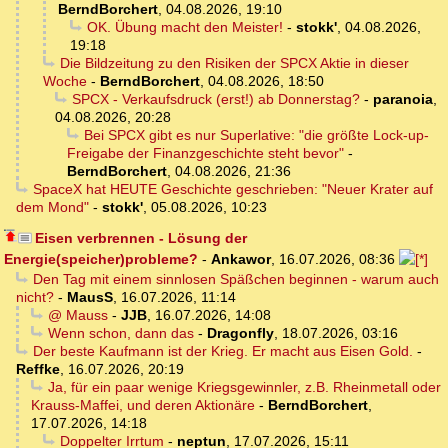
BerndBorchert
,
04.08.2026, 19:10
OK. Übung macht den Meister!
-
stokk'
,
04.08.2026,
19:18
Die Bildzeitung zu den Risiken der SPCX Aktie in dieser
Woche
-
BerndBorchert
,
04.08.2026, 18:50
SPCX - Verkaufsdruck (erst!) ab Donnerstag?
-
paranoia
,
04.08.2026, 20:28
Bei SPCX gibt es nur Superlative: "die größte Lock-up-
Freigabe der Finanzgeschichte steht bevor"
-
BerndBorchert
,
04.08.2026, 21:36
SpaceX hat HEUTE Geschichte geschrieben: "Neuer Krater auf
dem Mond"
-
stokk'
,
05.08.2026, 10:23
Eisen verbrennen - Lösung der
Energie(speicher)probleme?
-
Ankawor
,
16.07.2026, 08:36
Den Tag mit einem sinnlosen Späßchen beginnen - warum auch
nicht?
-
MausS
,
16.07.2026, 11:14
@ Mauss
-
JJB
,
16.07.2026, 14:08
Wenn schon, dann das
-
Dragonfly
,
18.07.2026, 03:16
Der beste Kaufmann ist der Krieg. Er macht aus Eisen Gold.
-
Reffke
,
16.07.2026, 20:19
Ja, für ein paar wenige Kriegsgewinnler, z.B. Rheinmetall oder
Krauss-Maffei, und deren Aktionäre
-
BerndBorchert
,
17.07.2026, 14:18
Doppelter Irrtum
-
neptun
,
17.07.2026, 15:11