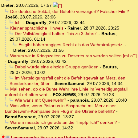
Dieter
,
28.07.2026, 17:57
Der deutsche Soldat, der Befehle verweigert? Falscher Film?
-
Joe68
,
28.07.2026, 23:06
Ich.
-
Dragonfly
,
29.07.2026, 03:44
Kleiner sprachliche Hinweis
-
Rainer
,
28.07.2026, 23:25
Der Vollständigkeit halber: "bis zu 3 Jahre"
-
Brutus
,
29.07.2026, 01:14
Es gibt höherrangiges Recht als das Wehrstrafgesetz.
-
Dieter
,
29.07.2026, 01:56
Warum wir in Kriegszeiten zu Deserteuren werden sollten [mLoT]
-
Dragonfly
,
29.07.2026, 03:42
Dabei würde eine einzige Gruppe genügen
-
Brutus
,
29.07.2026, 10:02
Im Verteidigungsfall geht die Befehlsgewalt an Merz, den
Bundeskanzler, über.
-
SevenSamurai
,
29.07.2026, 14:34
Mal sehen, ob die Bunte Wehr ihre Linie im Verteidigungsfall
aufrecht erhalten wird.
-
FOX-NEWS
,
29.07.2026, 10:23
Wie wär's mit Queerwehr?
-
paranoia
,
29.07.2026, 10:40
Was wäre, wenn Pistorius in Absprache mit Merz einer
Bundeswehr-Kompanie den Flug in die Ukraine befiehlt?
-
BerndBorchert
,
29.07.2026, 13:37
Warum musste ich gerade an die "Impfpflicht" denken?
-
SevenSamurai
,
29.07.2026, 14:32
Lesenswerter Essay zum Untergang Europas vom