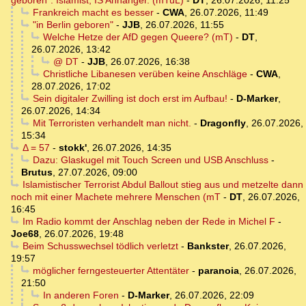
geboren". Islamist, IS Anhänger. (mTuL)
-
DT
,
26.07.2026, 11:25
Frankreich macht es besser
-
CWA
,
26.07.2026, 11:49
"in Berlin geboren"
-
JJB
,
26.07.2026, 11:55
Welche Hetze der AfD gegen Queere? (mT)
-
DT
,
26.07.2026, 13:42
@ DT
-
JJB
,
26.07.2026, 16:38
Christliche Libanesen verüben keine Anschläge
-
CWA
,
28.07.2026, 17:02
Sein digitaler Zwilling ist doch erst im Aufbau!
-
D-Marker
,
26.07.2026, 14:34
Mit Terroristen verhandelt man nicht.
-
Dragonfly
,
26.07.2026,
15:34
Δ = 57
-
stokk'
,
26.07.2026, 14:35
Dazu: Glaskugel mit Touch Screen und USB Anschluss
-
Brutus
,
27.07.2026, 09:00
Islamistischer Terrorist Abdul Ballout stieg aus und metzelte dann
noch mit einer Machete mehrere Menschen (mT
-
DT
,
26.07.2026,
16:45
Im Radio kommt der Anschlag neben der Rede in Michel F
-
Joe68
,
26.07.2026, 19:48
Beim Schusswechsel tödlich verletzt
-
Bankster
,
26.07.2026,
19:57
möglicher ferngesteuerter Attentäter
-
paranoia
,
26.07.2026,
21:50
In anderen Foren
-
D-Marker
,
26.07.2026, 22:09