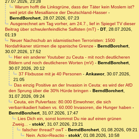
27.07.2026, 23:28
Warum hofft die Linksgrüne, dass der Täter kein Moslem ist?
weil jetzt die Mesalliance der Deutschland-Hasser
-
BerndBorchert
,
28.07.2026, 07:23
Ausgerechnet am Tag vorher, am 24.7., lief in Spiegel TV dieser
Beitrag über schwulenfeindliche Salfisten (mT)
-
DT
,
28.07.2026,
01:19
Neuer Nachschub an islamistischen Terroristen: 1500
Nordafrikaner stürmen die spanische Grenze
-
BerndBorchert
,
30.07.2026, 17:52
Hier ein anderer Youtuber zu Ceuta - mit noch deutlicheren
Bildern und noch deutlicheren Worten (mV)
-
BerndBorchert
,
30.07.2026, 20:12
37 Flixbusse mit je 40 Personen
-
Ankawor
,
30.07.2026,
21:05
Das einzig Positive an der Invasion in Ceuta: es wird der AfD
den Sprung über die 30% Hürde bringen
-
BerndBorchert
,
31.07.2026, 09:24
Ceuta, ein Pulverfass: 80.000 Einwohner, die sich
verbarrikadiert haben vs. 60.000 Invasoren, die Hunger haben
-
BerndBorchert
,
31.07.2026, 17:47
Lies Dich ein, sonst kommst Du nie auf einen grünen
Zweig...
-
stokk'
,
31.07.2026, 23:21
falscher thread? owT
-
BerndBorchert
,
01.08.2026, 09:21
Nein. Actio=Reactio
-
stokk'
,
01.08.2026, 10:58