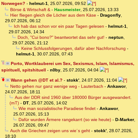
Norwegen?
-
helmut-1
,
25.07.2026, 09:52
Börse & Wirtschaft &
-
Hausmeister
,
25.07.2026, 13:33
Hier fliegen gleich die Löcher aus dem Käse
-
Dragonfly
,
29.07.2026, 06:12
Ich hab das schon vor ein paar Tagen gelesen
-
helmut-1
,
29.07.2026, 14:34
Doch, "Cui bono?" beantwortet das sehr gut!
-
neptun
,
29.07.2026, 21:12
Keine Schlussfolgerungen, dafür aber Nachforschung
-
helmut-1
,
30.07.2026, 07:43
Porto, Wortklauberei um Sex, Sexismus, Islam, Islamismus,
spirituell, spitshituell
-
n0by
,
25.07.2026, 04:04
Wann gehen @DT et al.?
-
stokk'
,
24.07.2026, 11:04
Netto gehen nur ganz wenige weg - Lauterbach
-
Ankawor
,
24.07.2026, 18:11
Aus der DDR sind 1960 über 180000 Bürger ausgewandert.
(mT)
-
DT
,
25.07.2026, 14:02
Wie man sozialistische Paradiese findet
-
Ankawor
,
25.07.2026, 15:13
Dafür wurden Ärmere rangekarrt (so wie heute)
-
D-Marker
,
26.07.2026, 09:47
Auch die Griechen zeigen uns wie´s geht
-
stokk'
,
28.07.2026,
18:10