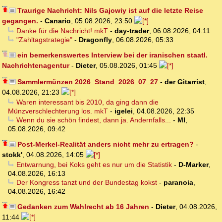
Traurige Nachricht: Nils Gajowiy ist auf die letzte Reise
gegangen.
-
Canario
,
05.08.2026, 23:50
Danke für die Nachricht! mkT
-
day-trader
,
06.08.2026, 04:11
"Zahltagstrategie"
-
Dragonfly
,
06.08.2026, 05:33
ein bemerkenswertes Interview bei der iranischen staatl.
Nachrichtenagentur
-
Dieter
,
05.08.2026, 01:45
Sammlermünzen 2026_Stand_2026_07_27
-
der Gitarrist
,
04.08.2026, 21:23
Waren interessant bis 2010, da ging dann die
Münzverschlechterung los. mkT
-
igelei
,
04.08.2026, 22:35
Wenn du sie schön findest, dann ja. Andernfalls...
-
MI
,
05.08.2026, 09:42
Post-Merkel-Realität anders nicht mehr zu ertragen?
-
stokk'
,
04.08.2026, 14:05
Entwarnung, bei Koks geht es nur um die Statistik
-
D-Marker
,
04.08.2026, 16:13
Der Kongress tanzt und der Bundestag kokst
-
paranoia
,
04.08.2026, 16:42
Gedanken zum Wahlrecht ab 16 Jahren
-
Dieter
,
04.08.2026,
11:44