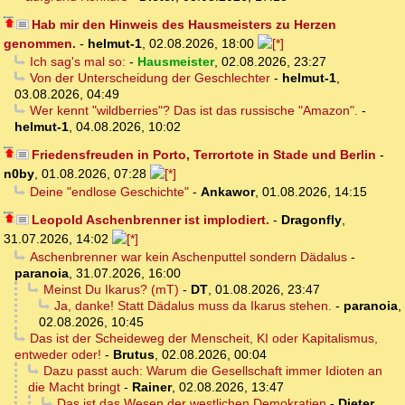
Hab mir den Hinweis des Hausmeisters zu Herzen
genommen.
-
helmut-1
,
02.08.2026, 18:00
Ich sag's mal so:
-
Hausmeister
,
02.08.2026, 23:27
Von der Unterscheidung der Geschlechter
-
helmut-1
,
03.08.2026, 04:49
Wer kennt "wildberries"? Das ist das russische "Amazon".
-
helmut-1
,
04.08.2026, 10:02
Friedensfreuden in Porto, Terrortote in Stade und Berlin
-
n0by
,
01.08.2026, 07:28
Deine "endlose Geschichte"
-
Ankawor
,
01.08.2026, 14:15
Leopold Aschenbrenner ist implodiert.
-
Dragonfly
,
31.07.2026, 14:02
Aschenbrenner war kein Aschenputtel sondern Dädalus
-
paranoia
,
31.07.2026, 16:00
Meinst Du Ikarus? (mT)
-
DT
,
01.08.2026, 23:47
Ja, danke! Statt Dädalus muss da Ikarus stehen.
-
paranoia
,
02.08.2026, 10:45
Das ist der Scheideweg der Menscheit, KI oder Kapitalismus,
entweder oder!
-
Brutus
,
02.08.2026, 00:04
Dazu passt auch: Warum die Gesellschaft immer Idioten an
die Macht bringt
-
Rainer
,
02.08.2026, 13:47
Das ist das Wesen der westlichen Demokratien
-
Dieter
,