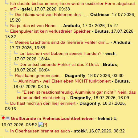
Ich dachte bisher immer, Eisen wird in oxidierter Form abgebaut
... mT
-
igelei
,
17.07.2026, 09:38
Die Titanic wird von Bakterien des …
-
Ostfriese
,
17.07.2026,
15:20
Na ja, das ist von Norio...
-
Andudu
,
17.07.2026, 15:27
Eisenpulver ist kein verlustfreier Speicher
-
Brutus
,
17.07.2026,
15:32
Meines Erachtens sind da mehrere Fehler drin...
-
Andudu
,
17.07.2026, 16:59
Ein bischen viel Buben in seinen Händen?
-
eesti
,
17.07.2026, 18:44
Der entscheidende Fehler ist das 2.Deck
-
Brutus
,
18.07.2026, 08:04
Rost kann gemein sein.
-
Dragonfly
,
18.07.2026, 03:30
Aluminium - weil Eisen eben NICHT funktioniert
-
Brutus
,
18.07.2026, 08:15
"Eisen ist reaktionsfreudig. Aluminium gar nicht!" Nein, das
ist natuerlich nicht richtig.
-
Dragonfly
,
18.07.2026, 16:09
Du hast mich an den hier erinnert
-
Dragonfly
,
18.07.2026,
03:16
Großbrände in Viehmastzuchtbetrieben
-
helmut-1
,
16.07.2026, 05:52
In Oberhausen brennt es auch
-
stokk'
,
16.07.2026, 08:32