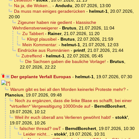
Lesestoff
-
stokk'
,
20.07.2026, 12:13
Na ja, die Woken...
-
Andudu
,
20.07.2026, 13:00
Da muss man einiges geraderücken
-
helmut-1
,
20.07.2026,
20:00
Zigeuner haben nie gedient - klassische
Wehrdienstverweigerer
-
Brutus
,
21.07.2026, 11:04
Zu Tabbert
-
Rainer
,
21.07.2026, 11:20
Klingt plausibel
-
Brutus
,
22.07.2026, 21:59
Mein Kommentar:
-
helmut-1
,
21.07.2026, 12:03
Eindrücke aus Rumnänien
-
printf
,
21.07.2026, 21:44
Zutreffend
-
helmut-1
,
22.07.2026, 05:45
Die Sachsen gaben die bauliche Vorlage!
-
Brutus
,
22.07.2026, 22:22
Der geplante Verfall Europas
-
helmut-1
,
19.07.2026, 07:30
Warum gibt es bei all den Morden keinerlei Proteste mehr?
-
Plancius
,
19.07.2026, 09:48
Noch zu ergänzen, dass die linke Blase es schafft, bei einer
*virtuellen* Vergewaltigung 10000nde auf
-
BerndBorchert
,
19.07.2026, 10:12
Weil ihr euch überall ans Verlieren gewöhnt habt!
-
stokk'
,
19.07.2026, 10:26
falscher thread? owT
-
BerndBorchert
,
19.07.2026, 10:30
Leider nicht...
-
stokk'
,
19.07.2026, 10:31