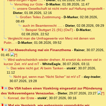
Hans-Jürgen Papier .....
-
Dieter
,
01.08.2026, 09:36
Vorschlag zur Güte
-
D-Marker
,
01.08.2026, 11:47
unsere Gesellschaft ist nicht mehr auf Haftung eingestellt
-
Dieter
,
01.08.2026, 12:16
Großen Teiles Zustimmung
-
D-Marker
,
02.08.2026,
08:49
auch im Beamtenrecht .....
-
Dieter
,
02.08.2026, 09:29
Beispiel Stuttgart 21 (91) (OwT)
-
D-Marker
,
02.08.2026, 22:52
Vergleicht man die Umfragewerte von Merz mit denen von
Putin…
-
D-Marker
,
01.08.2026, 09:52
Zur Abwechslung mal ein Finanzthema
-
Rainer
,
30.07.2026,
01:45
Wird wahrscheinlich wieder drehen. AI ersetzt da extrem viel in
kurzer Zeit. mV and mT
-
WhiteEagle
,
30.07.2026, 03:11
Das wäre nicht gut: AI beim Tanken
-
stokk'
,
30.07.2026,
11:12
Nicht gut, wenn man "Nicht Sicher" ist mV oT
-
day-trader
,
30.07.2026, 19:28
Die VSA haben einen Vizekönig eingesetzt zur Plünderung
des Volksvermögens Venezuelas.
-
Dieter
,
29.07.2026, 23:27
Konrad, der Erste
-
stokk'
,
30.07.2026, 00:16
Mal ein Vergleich, wie wahnsinnig unproduktiv wir