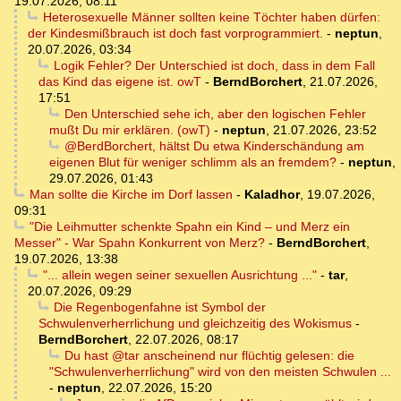
19.07.2026, 08:11
Heterosexuelle Männer sollten keine Töchter haben dürfen:
der Kindesmißbrauch ist doch fast vorprogrammiert.
-
neptun
,
20.07.2026, 03:34
Logik Fehler? Der Unterschied ist doch, dass in dem Fall
das Kind das eigene ist. owT
-
BerndBorchert
,
21.07.2026,
17:51
Den Unterschied sehe ich, aber den logischen Fehler
mußt Du mir erklären. (owT)
-
neptun
,
21.07.2026, 23:52
@BerdBorchert, hältst Du etwa Kinderschändung am
eigenen Blut für weniger schlimm als an fremdem?
-
neptun
,
29.07.2026, 01:43
Man sollte die Kirche im Dorf lassen
-
Kaladhor
,
19.07.2026,
09:31
"Die Leihmutter schenkte Spahn ein Kind – und Merz ein
Messer" - War Spahn Konkurrent von Merz?
-
BerndBorchert
,
19.07.2026, 13:38
"... allein wegen seiner sexuellen Ausrichtung ..."
-
tar
,
20.07.2026, 09:29
Die Regenbogenfahne ist Symbol der
Schwulenverherrlichung und gleichzeitig des Wokismus
-
BerndBorchert
,
22.07.2026, 08:17
Du hast @tar anscheinend nur flüchtig gelesen: die
"Schwulenverherrlichung" wird von den meisten Schwulen ...
-
neptun
,
22.07.2026, 15:20