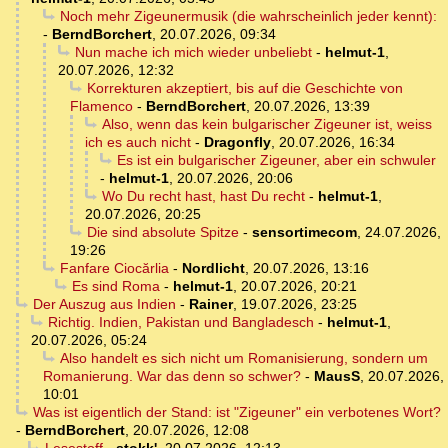
Noch mehr Zigeunermusik (die wahrscheinlich jeder kennt):
-
BerndBorchert
,
20.07.2026, 09:34
Nun mache ich mich wieder unbeliebt
-
helmut-1
,
20.07.2026, 12:32
Korrekturen akzeptiert, bis auf die Geschichte von
Flamenco
-
BerndBorchert
,
20.07.2026, 13:39
Also, wenn das kein bulgarischer Zigeuner ist, weiss
ich es auch nicht
-
Dragonfly
,
20.07.2026, 16:34
Es ist ein bulgarischer Zigeuner, aber ein schwuler
-
helmut-1
,
20.07.2026, 20:06
Wo Du recht hast, hast Du recht
-
helmut-1
,
20.07.2026, 20:25
Die sind absolute Spitze
-
sensortimecom
,
24.07.2026,
19:26
Fanfare Ciocărlia
-
Nordlicht
,
20.07.2026, 13:16
Es sind Roma
-
helmut-1
,
20.07.2026, 20:21
Der Auszug aus Indien
-
Rainer
,
19.07.2026, 23:25
Richtig. Indien, Pakistan und Bangladesch
-
helmut-1
,
20.07.2026, 05:24
Also handelt es sich nicht um Romanisierung, sondern um
Romanierung. War das denn so schwer?
-
MausS
,
20.07.2026,
10:01
Was ist eigentlich der Stand: ist "Zigeuner" ein verbotenes Wort?
-
BerndBorchert
,
20.07.2026, 12:08