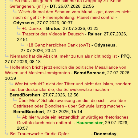
So muß das gehen. Ich stimme da Dragonfly zu. Keine
Gefangenen. (mT)
-
DT
,
26.07.2026, 22:56
Wisch dir mal den Schaum vom Mund - gut, dass es nicht
nach dir geht - Filmempfehlung: Planet mind control
-
Odysseus
,
27.07.2026, 00:37
+1 Danke.
-
Brutus
,
27.07.2026, 01:23
Trascript des Videos in Deutsch
-
Rainer
,
27.07.2026,
22:51
+1!! Ganz herzlichen Dank (owT)
-
Odysseus
,
27.07.2026, 23:41
Niemand hat die Absicht, mehr zu tun als nicht nötig ist
-
PPQ
,
27.07.2026, 08:18
Hoffentlich bricht jetzt endlich die politische Mesalliance von
Woken und Moslem-Immigranten
-
BerndBorchert
,
27.07.2026,
10:39
Wer ist schuld? nicht der Täter und nicht der Islam, sondern
laut Bundeskanzler die, die Schwulenwitze machen
-
BerndBorchert
,
27.07.2026, 12:56
Über Merz' Schuldzuweisung an die, die sich - wie über
Ostfriesen oder Blondinen - über Schwule lustig machen
-
BerndBorchert
,
27.07.2026, 15:14
Ab hier wurde ein letztendlich unwürdiges rhetorisches
Gezänk durch mich entfernt.
-
Hausmeister
,
29.07.2026,
20:57
Bei Trauerwache für die Opfer ................
-
Doomsday
,