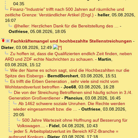
04:35
Finanz-"Industrie" trifft nach 500 Jahren auf räumliche und
zeitliche Grenze: Verständlicher Artikel (Engl.)
-
heller
,
05.08.2026,
16:07
@heller: Herzlichen Dank für die Bereitstellung des …
-
Ostfriese
,
05.08.2026, 18:05
Fachkräftemangel und hochbezahlte Stellenstreichungen
-
Dieter
,
03.08.2026, 12:49
Zu hoffen ist, dass die Qualifizierten endlich Zeit finden, neben
ARD und ZDF echte Nachrichten zu schauen.
-
Martin
,
03.08.2026, 15:12
Wie der Name es schon sagt, sind die Hochbezahlten nur die
Spitze des Eisbergs
-
BerndBorchert
,
03.08.2026, 15:51
Es trifft die Erben Generation , sehr viele sind nicht vom
Wohlstandsverlust betroffen
-
Joe68
,
03.08.2026, 16:28
Die von der Streichung Betroffenen sind häufig schon in 3./4.
Generation Großverdiener
-
Plancius
,
03.08.2026, 16:45
Ab 1462 schwere soziale Unruhen. Die Rechte werden
wieder eingesammelt bzw. die …
-
Ostfriese
,
03.08.2026,
20:05
500 Jahre Wartezeit ohne Hoffnung auf Besserung für
Volkswagen....
-
Fidel
,
04.08.2026, 10:43
jeder 5. Arbeitsplatzverlust im Bereich KFZ-Branche =
aufgrund Konkurs
-
Dieter
,
03.08.2026, 17:18