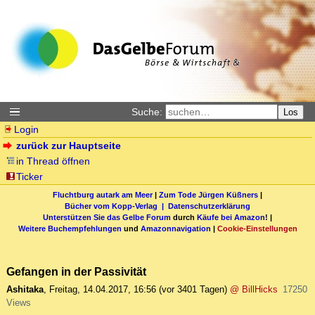
Suche:
Los
Login
zurück zur Hauptseite
in Thread öffnen
Ticker
Fluchtburg autark am Meer
|
Zum Tode Jürgen Küßners
|
Bücher vom Kopp-Verlag |
Datenschutzerklärung
Unterstützen Sie das Gelbe Forum
durch
Käufe bei Amazon
! |
Weitere Buchempfehlungen
und
Amazonnavigation
|
Cookie-Einstellungen
Gefangen in der Passivität
Ashitaka
,
Freitag, 14.04.2017, 16:56
(vor 3401 Tagen)
@ BillHicks
17250
Views