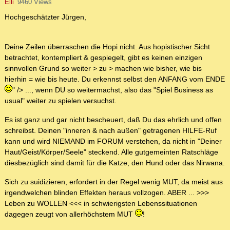
Elli
9460 Views
Hochgeschätzter Jürgen,
Deine Zeilen überraschen die Hopi nicht. Aus hopistischer Sicht
betrachtet, kontempliert & gespiegelt, gibt es keinen einzigen
sinnvollen Grund so weiter > zu > machen wie bisher, wie bis
hierhin = wie bis heute. Du erkennst selbst den ANFANG vom ENDE
" /> ..., wenn DU so weitermachst, also das "Spiel Business as
usual" weiter zu spielen versuchst.
Es ist ganz und gar nicht bescheuert, daß Du das ehrlich und offen
schreibst. Deinen "inneren & nach außen" getragenen HILFE-Ruf
kann und wird NIEMAND im FORUM verstehen, da nicht in "Deiner
Haut/Geist/Körper/Seele" steckend. Alle gutgemeinten Ratschläge
diesbezüglich sind damit für die Katze, den Hund oder das Nirwana.
Sich zu suidizieren, erfordert in der Regel wenig MUT, da meist aus
irgendwelchen blinden Effekten heraus vollzogen. ABER ... >>>
Leben zu WOLLEN <<< in schwierigsten Lebenssituationen
dagegen zeugt von allerhöchstem MUT
!