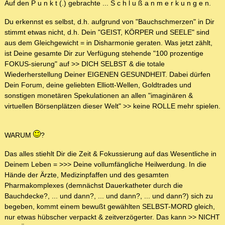
Auf den P u n k t (.) gebrachte ... S c h l u ß a n m e r k u n g e n.
Du erkennst es selbst, d.h. aufgrund von "Bauchschmerzen" in Dir
stimmt etwas nicht, d.h. Dein "GEIST, KÖRPER und SEELE" sind
aus dem Gleichgewicht = in Disharmonie geraten. Was jetzt zählt,
ist Deine gesamte Dir zur Verfügung stehende "100 prozentige
FOKUS-sierung" auf >> DICH SELBST & die totale
Wiederherstellung Deiner EIGENEN GESUNDHEIT. Dabei dürfen
Dein Forum, deine geliebten Elliott-Wellen, Goldtrades und
sonstigen monetären Spekulationen an allen "imaginären &
virtuellen Börsenplätzen dieser Welt" >> keine ROLLE mehr spielen.
WARUM
?
Das alles stiehlt Dir die Zeit & Fokussierung auf das Wesentliche in
Deinem Leben = >>> Deine vollumfängliche Heilwerdung. In die
Hände der Ärzte, Medizinpfaffen und des gesamten
Pharmakomplexes (demnächst Dauerkatheter durch die
Bauchdecke?, ... und dann?, ... und dann?, ... und dann?) sich zu
begeben, kommt einem bewußt gewählten SELBST-MORD gleich,
nur etwas hübscher verpackt & zeitverzögerter. Das kann >> NICHT