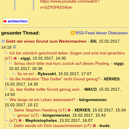
https://www.youtube.com/watch?
v=GZN3HGiS4zw
antworten
gesamter Thread:
RSS-Feed dieser Diskussion
Gebt mir einen Grund zum Weitermachen
-
Elli
,
15.02.2017,
14:18
Ich bin ziemlich geschockt lieber Jürgen und erst mal sprachlos
(oT)
-
siggi
,
15.02.2017, 14:30
Schau doch bitte mal kurz zurück auf dieses Posting.
-
siggi
,
15.02.2017, 16:38
So ist es!
-
Rybezahl
,
15.02.2017, 17:07
Ist die Institution "Das Gelbe" nicht Grund genug?
-
XERXES
,
15.02.2017, 14:30
Ja, das Gelbe sollte Grund genug sein.
-
WACO
,
15.02.2017,
14:50
Wie lange ist ein Leben lebenswert?
-
bürgermeister
,
15.02.2017, 15:12
Siehe Stephen Hawking (oT)
-
XERXES
,
15.02.2017, 15:34
genau! (oT)
-
bürgermeister
,
15.02.2017, 15:42
(oT)
-
Mephistopheles
,
15.02.2017, 16:07
Dafür würde ich Dich rausschmeissen (oT)
-
bude
,