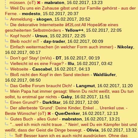
müssen. (oT)
-
mabraton
,
16.02.2017, 13:23
Weil Du uns ein Zuhause gibst und zur Familie gehörst - aus der
Ferne.
-
modesto
,
15.02.2017, 20:37
Anmeldung
-
skogen
,
15.02.2017, 20:52
Die dekorative Internetseite â€žLost All Hopeâ€œ eines
gescheiterten Selbstmörders
-
Yellow++
,
15.02.2017, 22:05
Kopf hoch!
-
Ursus
,
15.02.2017, 22:25
Bleib noch! mT
-
day-trader
,
16.02.2017, 00:09
Einfach weitermachen (in welcher Form auch immer)
-
Nikolay
,
16.02.2017, 00:17
Don't go! Stay! (mVs)
-
DT
,
16.02.2017, 00:19
Vielleicht ist es eine Frage?
-
Illu
,
16.02.2017, 03:42
Webseite
-
Cascabel
,
16.02.2017, 04:13
Bloß nicht den Kopf in den Sand stecken
-
Waldläufer
,
16.02.2017, 08:50
Das Gelbe Forum braucht Dich!
-
Langmut
,
16.02.2017, 11:20
Mein Papa hat immer gesagt: Wenn Du nicht weißt, was Du tun
sollst, tu erstmal gar nichts
-
Gaby
,
16.02.2017, 11:51
Einen Grund!?
-
DarkStar
,
16.02.2017, 12:00
Der allerbeste 'Grund': Deine Kinder, Enkel ... Urenkel usw. -
Beste Wünsche! (oT)
-
QuerDenker
,
16.02.2017, 12:13
Gutes Buch - alles Gute!
-
mabraton
,
16.02.2017, 13:21
"...weil ich mich nicht traue..." Nein!, weil Du ein Kämpfer bist und
weißt, dass der Geist die Dinge bewegt.
-
Olivia
,
16.02.2017, 13:32
Toll! Besser kann ich es auch nicht ausdrücken. Ohne das