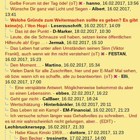
Gelbe Forum ist der Tag öde! (oT)
-
hanno
,
16.02.2017, 13:56
Wünsche Dir ganz viel Licht und Segen
-
Albert
,
16.02.2017,
13:41
Welche Gründe zum Weitermachen sollte es geben? Es gibt
keine(n). / Von Hopi
-
Leserzuschrift
,
16.02.2017, 14:09
Das ist der Punkt
-
D-Marker
,
18.02.2017, 10:30
Leute, die die Schnauze voll haben, setzen keine öffentlichen
Hilferufe ab! Ergo ...
-
Jermak
,
16.02.2017, 15:10
Das Leben hat unter allen Umständen seinen Sinn (Viktor
Frankl), auch wenn wir ihn nicht verstehen! (oT)
-
FESTAN
,
16.02.2017, 15:23
Den Moment....
-
Martino
,
16.02.2017, 15:34
Vielen Dank für alle Zuschriften, hier und per E-Mail! Mal sehen,
ob bzw. wann ich es schaffe, alle zu beantworten. (oT)
-
Elli
,
16.02.2017, 17:00
Eine verspätete Antwort. Möglicherweise bekommst du aber
so einen Lebenssinn.
-
ebbes
,
22.02.2017, 16:22
Geht gar nicht
-
CalBaer
,
16.02.2017, 18:24
Wertschätzung
-
Hinterbänkler
,
16.02.2017, 20:11
Das Leben ist ein Kampf
-
EM-Financial
,
16.02.2017, 21:23
Ich versuche schon länger was Gehaltvolles zu schreiben... Und
es ist mir wahrscheinlich nicht gelungen, aber... (EDIT)
-
Lechbrucknersepp
,
16.02.2017, 21:33
Habe Klaus Kinski 1959...
-
dottore
,
17.02.2017, 11:23
Ben Becker
-
trosinette
,
17.02.2017, 14:00