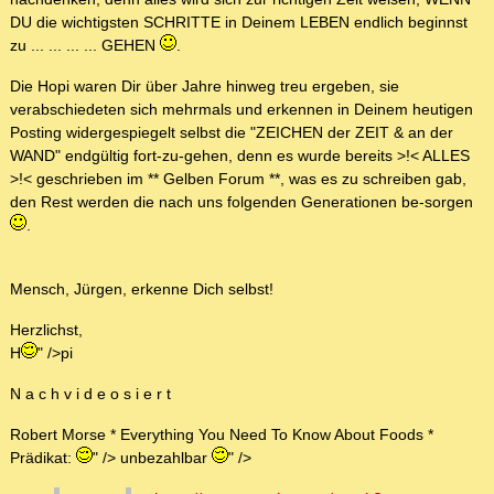
DU die wichtigsten SCHRITTE in Deinem LEBEN endlich beginnst
zu ... ... ... ... GEHEN
.
Die Hopi waren Dir über Jahre hinweg treu ergeben, sie
verabschiedeten sich mehrmals und erkennen in Deinem heutigen
Posting widergespiegelt selbst die "ZEICHEN der ZEIT & an der
WAND" endgültig fort-zu-gehen, denn es wurde bereits >!< ALLES
>!< geschrieben im ** Gelben Forum **, was es zu schreiben gab,
den Rest werden die nach uns folgenden Generationen be-sorgen
.
Mensch, Jürgen, erkenne Dich selbst!
Herzlichst,
H
" />pi
N a c h v i d e o s i e r t
Robert Morse * Everything You Need To Know About Foods *
Prädikat:
" /> unbezahlbar
" />