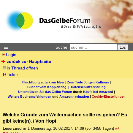
Suche:
Los
Login
zurück zur Hauptseite
in Thread öffnen
Ticker
Fluchtburg autark am Meer
|
Zum Tode Jürgen Küßners
|
Bücher vom Kopp-Verlag |
Datenschutzerklärung
Unterstützen Sie das Gelbe Forum
durch
Käufe bei Amazon
! |
Weitere Buchempfehlungen
und
Amazonnavigation
|
Cookie-Einstellungen
Welche Gründe zum Weitermachen sollte es geben? Es
gibt keine(n). / Von Hopi
Leserzuschrift
,
Donnerstag, 16.02.2017, 14:09
(vor 3458 Tagen)
@