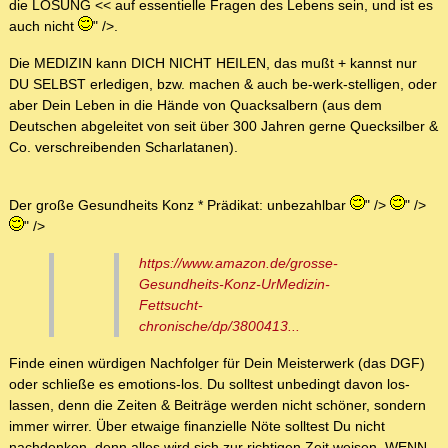
die LÖSUNG << auf essentielle Fragen des Lebens sein, und ist es
auch nicht
" />.
Die MEDIZIN kann DICH NICHT HEILEN, das mußt + kannst nur
DU SELBST erledigen, bzw. machen & auch be-werk-stelligen, oder
aber Dein Leben in die Hände von Quacksalbern (aus dem
Deutschen abgeleitet von seit über 300 Jahren gerne Quecksilber &
Co. verschreibenden Scharlatanen).
Der große Gesundheits Konz * Prädikat: unbezahlbar
" />
" />
" />
https://www.amazon.de/grosse-
Gesundheits-Konz-UrMedizin-
Fettsucht-
chronische/dp/3800413...
Finde einen würdigen Nachfolger für Dein Meisterwerk (das DGF)
oder schließe es emotions-los. Du solltest unbedingt davon los-
lassen, denn die Zeiten & Beiträge werden nicht schöner, sondern
immer wirrer. Über etwaige finanzielle Nöte solltest Du nicht
nachdenken, denn alles wird sich zur richtigen Zeit weisen, WENN