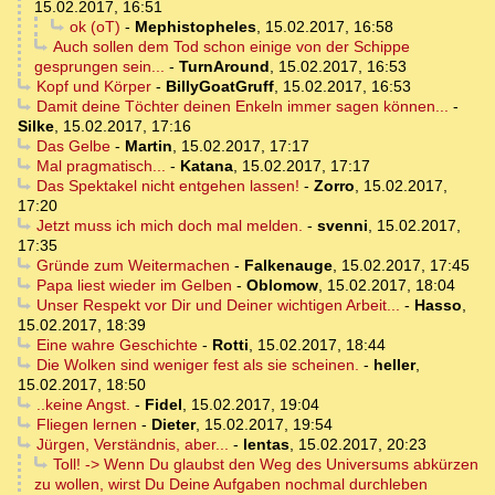
15.02.2017, 16:51
ok (oT)
-
Mephistopheles
,
15.02.2017, 16:58
Auch sollen dem Tod schon einige von der Schippe
gesprungen sein...
-
TurnAround
,
15.02.2017, 16:53
Kopf und Körper
-
BillyGoatGruff
,
15.02.2017, 16:53
Damit deine Töchter deinen Enkeln immer sagen können...
-
Silke
,
15.02.2017, 17:16
Das Gelbe
-
Martin
,
15.02.2017, 17:17
Mal pragmatisch...
-
Katana
,
15.02.2017, 17:17
Das Spektakel nicht entgehen lassen!
-
Zorro
,
15.02.2017,
17:20
Jetzt muss ich mich doch mal melden.
-
svenni
,
15.02.2017,
17:35
Gründe zum Weitermachen
-
Falkenauge
,
15.02.2017, 17:45
Papa liest wieder im Gelben
-
Oblomow
,
15.02.2017, 18:04
Unser Respekt vor Dir und Deiner wichtigen Arbeit...
-
Hasso
,
15.02.2017, 18:39
Eine wahre Geschichte
-
Rotti
,
15.02.2017, 18:44
Die Wolken sind weniger fest als sie scheinen.
-
heller
,
15.02.2017, 18:50
..keine Angst.
-
Fidel
,
15.02.2017, 19:04
Fliegen lernen
-
Dieter
,
15.02.2017, 19:54
Jürgen, Verständnis, aber...
-
lentas
,
15.02.2017, 20:23
Toll! -> Wenn Du glaubst den Weg des Universums abkürzen
zu wollen, wirst Du Deine Aufgaben nochmal durchleben