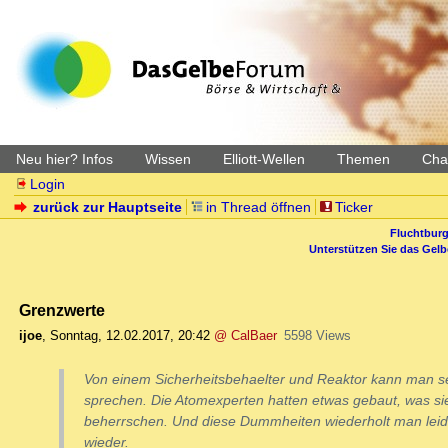
Neu hier? Infos
Wissen
Elliott-Wellen
Themen
Char
Login
zurück zur Hauptseite
in Thread öffnen
Ticker
Fluchtburg
Unterstützen Sie das Gel
Grenzwerte
ijoe
,
Sonntag, 12.02.2017, 20:42
@ CalBaer
5598 Views
Von einem Sicherheitsbehaelter und Reaktor kann man se
sprechen. Die Atomexperten hatten etwas gebaut, was si
beherrschen. Und diese Dummheiten wiederholt man lei
wieder.