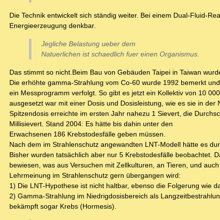
Die Technik entwickelt sich ständig weiter. Bei einem Dual-Fluid-R
Energieerzeugung denkbar.
Jegliche Belastung ueber dem
Natuerlichen ist schaedlich fuer einen Organismus.
Das stimmt so nicht.Beim Bau von Gebäuden Taipei in Taiwan wurde r
Die erhöhte gamma-Strahlung vom Co-60 wurde 1992 bemerkt und
ein Messprogramm verfolgt. So gibt es jetzt ein Kollektiv von 10 
ausgesetzt war mit einer Dosis und Dosisleistung, wie es sie in der
Spitzendosis erreichte im ersten Jahr nahezu 1 Sievert, die Durchsc
Millisievert. Stand 2004: Es hätte bis dahin unter den
Erwachsenen 186 Krebstodesfälle geben müssen.
Nach dem im Strahlenschutz angewandten LNT-Modell hätte es durc
Bisher wurden tatsächlich aber nur 5 Krebstodesfälle beobachtet. 
bewiesen, was aus Versuchen mit Zellkulturen, an Tieren, und auch
Lehrmeinung im Strahlenschutz gern übergangen wird:
1) Die LNT-Hypothese ist nicht haltbar, ebenso die Folgerung wie d
2) Gamma-Strahlung im Niedrigdosisbereich als Langzeitbestrahlung
bekämpft sogar Krebs (Hormesis).