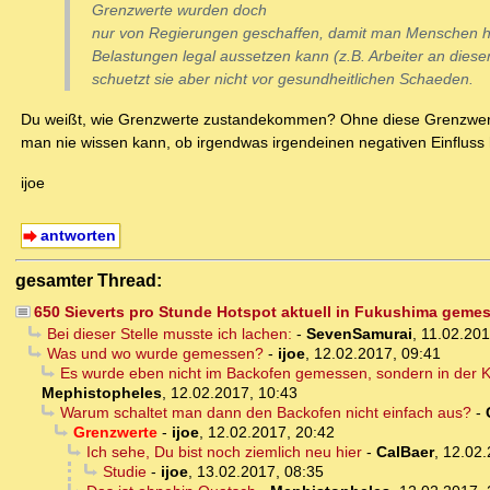
Grenzwerte wurden doch
nur von Regierungen geschaffen, damit man Menschen h
Belastungen legal aussetzen kann (z.B. Arbeiter an dies
schuetzt sie aber nicht vor gesundheitlichen Schaeden.
Du weißt, wie Grenzwerte zustandekommen? Ohne diese Grenzwerte mü
man nie wissen kann, ob irgendwas irgendeinen negativen Einfluss
ijoe
antworten
gesamter Thread:
650 Sieverts pro Stunde Hotspot aktuell in Fukushima geme
Bei dieser Stelle musste ich lachen:
-
SevenSamurai
,
11.02.201
Was und wo wurde gemessen?
-
ijoe
,
12.02.2017, 09:41
Es wurde eben nicht im Backofen gemessen, sondern in der K
Mephistopheles
,
12.02.2017, 10:43
Warum schaltet man dann den Backofen nicht einfach aus?
-
Grenzwerte
-
ijoe
,
12.02.2017, 20:42
Ich sehe, Du bist noch ziemlich neu hier
-
CalBaer
,
12.02.
Studie
-
ijoe
,
13.02.2017, 08:35