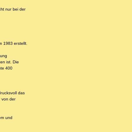
ht nur bei der
 1983 erstellt.
lung
en ist. Die
hte 400
rucksvoll das
r von der
tem und