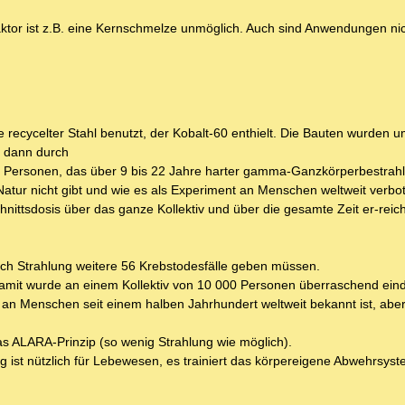
eaktor ist z.B. eine Kernschmelze unmöglich. Auch sind Anwendungen nic
ecycelter Stahl benutzt, der Kobalt-60 enthielt. Die Bauten wurden um
 dann durch
000 Personen, das über 9 bis 22 Jahre harter gamma-Ganzkörperbestrah
 Natur nicht gibt und wie es als Experiment an Menschen weltweit verbot
hnittsdosis über das ganze Kollektiv und über die gesamte Zeit er-reic
h Strahlung weitere 56 Krebstodesfälle geben müssen.
Damit wurde an einem Kollektiv von 10 000 Personen überraschend eind
 an Menschen seit einem halben Jahrhundert weltweit bekannt ist, abe
as ALARA-Prinzip (so wenig Strahlung wie möglich).
 ist nützlich für Lebewesen, es trainiert das körpereigene Abwehrsys