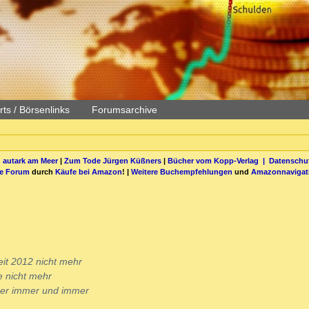
ts / Börsenlinks
Forumsarchive
 autark am Meer
|
Zum Tode Jürgen Küßners
|
Bücher vom Kopp-Verlag |
Datenschut
be Forum
durch
Käufe bei Amazon
! |
Weitere Buchempfehlungen
und
Amazonnavigat
it 2012 nicht mehr
e nicht mehr
der immer und immer