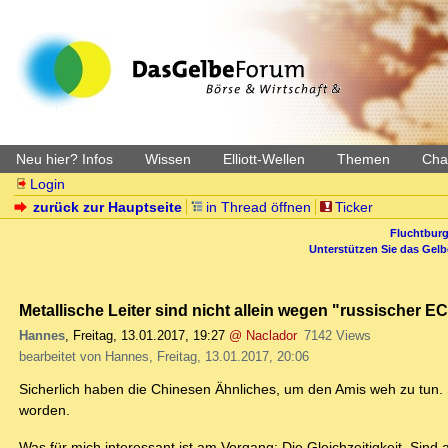
Neu hier? Infos
Wissen
Elliott-Wellen
Themen
Char
Login
zurück zur Hauptseite
in Thread öffnen
Ticker
Fluchtburg
Unterstützen Sie das Gel
Metallische Leiter sind nicht allein wegen "russischer 
Hannes
,
Freitag, 13.01.2017, 19:27
@ Naclador
7142 Views
bearbeitet von Hannes, Freitag, 13.01.2017, 20:06
Sicherlich haben die Chinesen Ähnliches, um den Amis weh zu tun.
worden.
Was für mich interessant ist am Vorgang: Die Gleichzeitigkeit. Sind