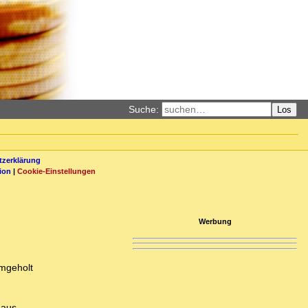
Suche:
Los
zerklärung
ion
|
Cookie-Einstellungen
Werbung
mgeholt
 aus