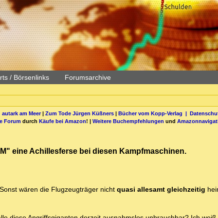
ts / Börsenlinks
Forumsarchive
 autark am Meer
|
Zum Tode Jürgen Küßners
|
Bücher vom Kopp-Verlag |
Datenschut
be Forum
durch
Käufe bei Amazon
! |
Weitere Buchempfehlungen
und
Amazonnavigat
ECM" eine Achillesferse bei diesen Kampfmaschinen.
 Sonst wären die Flugzeugträger nicht
quasi allesamt gleichzeitig
hei
 alle diese Angriffsgiganten derzeit ausnahmslos unbrauchbar? Ich weiß