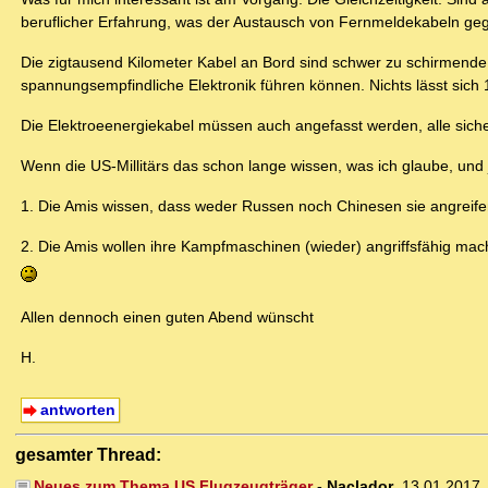
beruflicher Erfahrung, was der Austausch von Fernmeldekabeln gege
Die zigtausend Kilometer Kabel an Bord sind schwer zu schirmende 
spannungsempfindliche Elektronik führen können. Nichts lässt sich
Die Elektroeenergiekabel müssen auch angefasst werden, alle siche
Wenn die US-Millitärs das schon lange wissen, was ich glaube, und 
1. Die Amis wissen, dass weder Russen noch Chinesen sie angreif
2. Die Amis wollen ihre Kampfmaschinen (wieder) angriffsfähig mac
Allen dennoch einen guten Abend wünscht
H.
antworten
gesamter Thread:
Neues zum Thema US Flugzeugträger
-
Naclador
,
13.01.2017,