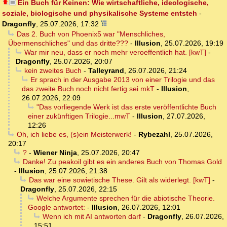
Ein Buch für Keinen: Wie wirtschaftliche, ideologische,
soziale, biologische und physikalische Systeme entsteh
-
Dragonfly
,
25.07.2026, 17:32
Das 2. Buch von Phoenix5 war "Menschliches,
Übermenschliches" und das dritte???
-
Illusion
,
25.07.2026, 19:19
War mir neu, dass er noch mehr veroeffentlich hat. [kwT]
-
Dragonfly
,
25.07.2026, 20:07
kein zweites Buch
-
Talleyrand
,
26.07.2026, 21:24
Er sprach in der Ausgabe 2013 von einer Trilogie und das
das zweite Buch noch nicht fertig sei mkT
-
Illusion
,
26.07.2026, 22:09
"Das vorliegende Werk ist das erste veröffentlichte Buch
einer zukünftigen Trilogie...mwT
-
Illusion
,
27.07.2026,
12:26
Oh, ich liebe es, (s)ein Meisterwerk!
-
Rybezahl
,
25.07.2026,
20:17
?
-
Wiener Ninja
,
25.07.2026, 20:47
Danke! Zu peakoil gibt es ein anderes Buch von Thomas Gold
-
Illusion
,
25.07.2026, 21:38
Das war eine sowietische These. Gilt als widerlegt. [kwT]
-
Dragonfly
,
25.07.2026, 22:15
Welche Argumente sprechen für die abiotische Theorie.
Google antwortet:
-
Illusion
,
26.07.2026, 12:01
Wenn ich mit AI antworten darf
-
Dragonfly
,
26.07.2026,
15:51