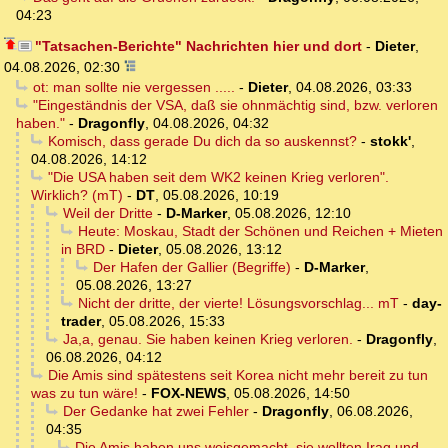
04:23
"Tatsachen-Berichte" Nachrichten hier und dort
-
Dieter
,
04.08.2026, 02:30
ot: man sollte nie vergessen .....
-
Dieter
,
04.08.2026, 03:33
"Eingeständnis der VSA, daß sie ohnmächtig sind, bzw. verloren
haben."
-
Dragonfly
,
04.08.2026, 04:32
Komisch, dass gerade Du dich da so auskennst?
-
stokk'
,
04.08.2026, 14:12
"Die USA haben seit dem WK2 keinen Krieg verloren".
Wirklich? (mT)
-
DT
,
05.08.2026, 10:19
Weil der Dritte
-
D-Marker
,
05.08.2026, 12:10
Heute: Moskau, Stadt der Schönen und Reichen + Mieten
in BRD
-
Dieter
,
05.08.2026, 13:12
Der Hafen der Gallier (Begriffe)
-
D-Marker
,
05.08.2026, 13:27
Nicht der dritte, der vierte! Lösungsvorschlag... mT
-
day-
trader
,
05.08.2026, 15:33
Ja,a, genau. Sie haben keinen Krieg verloren.
-
Dragonfly
,
06.08.2026, 04:12
Die Amis sind spätestens seit Korea nicht mehr bereit zu tun
was zu tun wäre!
-
FOX-NEWS
,
05.08.2026, 14:50
Der Gedanke hat zwei Fehler
-
Dragonfly
,
06.08.2026,
04:35
Die Amis haben uns weisgemacht, sie wollten Iraq und