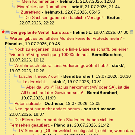
Mein Kommentar:
-
helmut-1
,
21.07.2026, 12:03
Eindrücke aus Rumnänien
-
printf
,
21.07.2026, 21:44
Zutreffend
-
helmut-1
,
22.07.2026, 05:45
Die Sachsen gaben die bauliche Vorlage!
-
Brutus
,
22.07.2026, 22:22
Der geplante Verfall Europas
-
helmut-1
,
19.07.2026, 07:30
Warum gibt es bei all den Morden keinerlei Proteste mehr?
-
Plancius
,
19.07.2026, 09:48
Noch zu ergänzen, dass die linke Blase es schafft, bei einer
*virtuellen* Vergewaltigung 10000nde auf
-
BerndBorchert
,
19.07.2026, 10:12
Weil ihr euch überall ans Verlieren gewöhnt habt!
-
stokk'
,
19.07.2026, 10:26
falscher thread? owT
-
BerndBorchert
,
19.07.2026, 10:30
Leider nicht...
-
stokk'
,
19.07.2026, 10:31
Aber da, wo @Placius herkommt (MV oder SA), ist die
AfD doch auf der Gewinnerseite!
-
BerndBorchert
,
19.07.2026, 11:09
Potenzialraub
-
Ostfriese
,
19.07.2026, 12:05
Nee, geht nur mehr anders herum
-
sensortimecom
,
20.07.2026, 18:37
Die Eltern des ermordeten Studenten haben sich im
Fernsehen geäußert.
-
Plancius
,
20.07.2026, 21:42
TV-Sendung: „Ob ihr wirklich richtig steht, seht ihr, wenn das