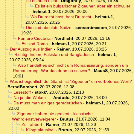
ich es auch nicht
-
Dragonfly
,
20.07.2026, 16:34
Es ist ein bulgarischer Zigeuner, aber ein schwuler
-
helmut-1
,
20.07.2026, 20:06
Wo Du recht hast, hast Du recht
-
helmut-1
,
20.07.2026, 20:25
Die sind absolute Spitze
-
sensortimecom
,
24.07.2026,
19:26
Fanfare Ciocărlia
-
Nordlicht
,
20.07.2026, 13:16
Es sind Roma
-
helmut-1
,
20.07.2026, 20:21
Der Auszug aus Indien
-
Rainer
,
19.07.2026, 23:25
Richtig. Indien, Pakistan und Bangladesch
-
helmut-1
,
20.07.2026, 05:24
Also handelt es sich nicht um Romanisierung, sondern um
Romanierung. War das denn so schwer?
-
MausS
,
20.07.2026,
10:01
Was ist eigentlich der Stand: ist "Zigeuner" ein verbotenes Wort?
-
BerndBorchert
,
20.07.2026, 12:08
Lesestoff
-
stokk'
,
20.07.2026, 12:13
Na ja, die Woken...
-
Andudu
,
20.07.2026, 13:00
Da muss man einiges geraderücken
-
helmut-1
,
20.07.2026,
20:00
Zigeuner haben nie gedient - klassische
Wehrdienstverweigerer
-
Brutus
,
21.07.2026, 11:04
Zu Tabbert
-
Rainer
,
21.07.2026, 11:20
Klingt plausibel
-
Brutus
,
22.07.2026, 21:59