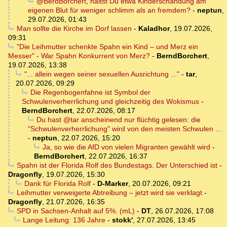
@BerdBorchert, hältst Du etwa Kinderschändung am
eigenen Blut für weniger schlimm als an fremdem?
-
neptun
,
29.07.2026, 01:43
Man sollte die Kirche im Dorf lassen
-
Kaladhor
,
19.07.2026,
09:31
"Die Leihmutter schenkte Spahn ein Kind – und Merz ein
Messer" - War Spahn Konkurrent von Merz?
-
BerndBorchert
,
19.07.2026, 13:38
"... allein wegen seiner sexuellen Ausrichtung ..."
-
tar
,
20.07.2026, 09:29
Die Regenbogenfahne ist Symbol der
Schwulenverherrlichung und gleichzeitig des Wokismus
-
BerndBorchert
,
22.07.2026, 08:17
Du hast @tar anscheinend nur flüchtig gelesen: die
"Schwulenverherrlichung" wird von den meisten Schwulen ...
-
neptun
,
22.07.2026, 15:20
Ja, so wie die AfD von vielen Migranten gewählt wird
-
BerndBorchert
,
22.07.2026, 16:37
Spahn ist der Florida Rolf des Bundestags. Der Unterschied ist
-
Dragonfly
,
19.07.2026, 15:30
Dank für Florida Rolf
-
D-Marker
,
20.07.2026, 09:21
Leihmutter verweigerte Abtreibung – jetzt wird sie verklagt
-
Dragonfly
,
21.07.2026, 16:35
SPD in Sachsen-Anhalt auf 5%. (mL)
-
DT
,
26.07.2026, 17:08
Lange Leitung: 136 Jahre
-
stokk'
,
27.07.2026, 13:45