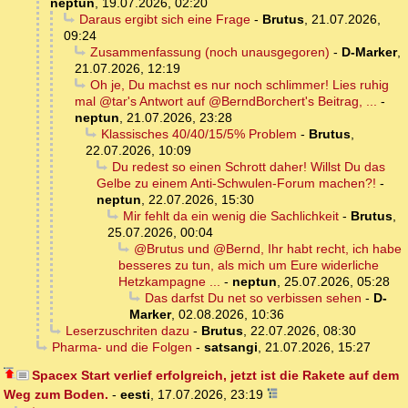
neptun
,
19.07.2026, 02:20
Daraus ergibt sich eine Frage
-
Brutus
,
21.07.2026,
09:24
Zusammenfassung (noch unausgegoren)
-
D-Marker
,
21.07.2026, 12:19
Oh je, Du machst es nur noch schlimmer! Lies ruhig
mal @tar's Antwort auf @BerndBorchert's Beitrag, ...
-
neptun
,
21.07.2026, 23:28
Klassisches 40/40/15/5% Problem
-
Brutus
,
22.07.2026, 10:09
Du redest so einen Schrott daher! Willst Du das
Gelbe zu einem Anti-Schwulen-Forum machen?!
-
neptun
,
22.07.2026, 15:30
Mir fehlt da ein wenig die Sachlichkeit
-
Brutus
,
25.07.2026, 00:04
@Brutus und @Bernd, Ihr habt recht, ich habe
besseres zu tun, als mich um Eure widerliche
Hetzkampagne ...
-
neptun
,
25.07.2026, 05:28
Das darfst Du net so verbissen sehen
-
D-
Marker
,
02.08.2026, 10:36
Leserzuschriten dazu
-
Brutus
,
22.07.2026, 08:30
Pharma- und die Folgen
-
satsangi
,
21.07.2026, 15:27
Spacex Start verlief erfolgreich, jetzt ist die Rakete auf dem
Weg zum Boden.
-
eesti
,
17.07.2026, 23:19