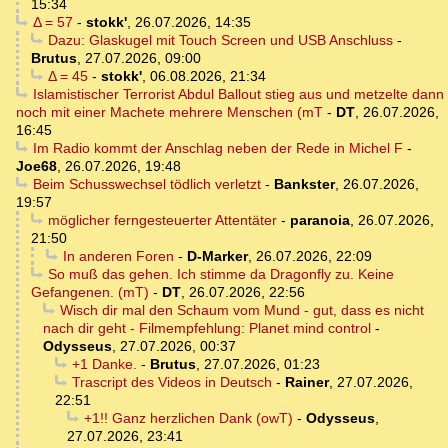
15:34
Δ = 57
-
stokk'
,
26.07.2026, 14:35
Dazu: Glaskugel mit Touch Screen und USB Anschluss
-
Brutus
,
27.07.2026, 09:00
Δ = 45
-
stokk'
,
06.08.2026, 21:34
Islamistischer Terrorist Abdul Ballout stieg aus und metzelte dann
noch mit einer Machete mehrere Menschen (mT
-
DT
,
26.07.2026,
16:45
Im Radio kommt der Anschlag neben der Rede in Michel F
-
Joe68
,
26.07.2026, 19:48
Beim Schusswechsel tödlich verletzt
-
Bankster
,
26.07.2026,
19:57
möglicher ferngesteuerter Attentäter
-
paranoia
,
26.07.2026,
21:50
In anderen Foren
-
D-Marker
,
26.07.2026, 22:09
So muß das gehen. Ich stimme da Dragonfly zu. Keine
Gefangenen. (mT)
-
DT
,
26.07.2026, 22:56
Wisch dir mal den Schaum vom Mund - gut, dass es nicht
nach dir geht - Filmempfehlung: Planet mind control
-
Odysseus
,
27.07.2026, 00:37
+1 Danke.
-
Brutus
,
27.07.2026, 01:23
Trascript des Videos in Deutsch
-
Rainer
,
27.07.2026,
22:51
+1!! Ganz herzlichen Dank (owT)
-
Odysseus
,
27.07.2026, 23:41