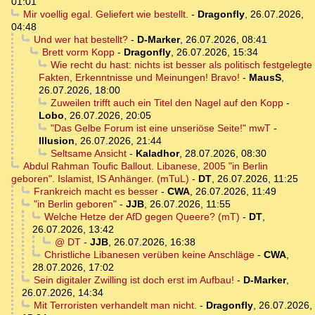
01:01
Mir voellig egal. Geliefert wie bestellt.
-
Dragonfly
,
26.07.2026,
04:48
Und wer hat bestellt?
-
D-Marker
,
26.07.2026, 08:41
Brett vorm Kopp
-
Dragonfly
,
26.07.2026, 15:34
Wie recht du hast: nichts ist besser als politisch festgelegte
Fakten, Erkenntnisse und Meinungen! Bravo!
-
MausS
,
26.07.2026, 18:00
Zuweilen trifft auch ein Titel den Nagel auf den Kopp
-
Lobo
,
26.07.2026, 20:05
"Das Gelbe Forum ist eine unseriöse Seite!" mwT
-
Illusion
,
26.07.2026, 21:44
Seltsame Ansicht
-
Kaladhor
,
28.07.2026, 08:30
Abdul Rahman Toufic Ballout. Libanese, 2005 "in Berlin
geboren". Islamist, IS Anhänger. (mTuL)
-
DT
,
26.07.2026, 11:25
Frankreich macht es besser
-
CWA
,
26.07.2026, 11:49
"in Berlin geboren"
-
JJB
,
26.07.2026, 11:55
Welche Hetze der AfD gegen Queere? (mT)
-
DT
,
26.07.2026, 13:42
@ DT
-
JJB
,
26.07.2026, 16:38
Christliche Libanesen verüben keine Anschläge
-
CWA
,
28.07.2026, 17:02
Sein digitaler Zwilling ist doch erst im Aufbau!
-
D-Marker
,
26.07.2026, 14:34
Mit Terroristen verhandelt man nicht.
-
Dragonfly
,
26.07.2026,