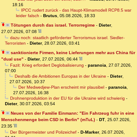
18:16
IPCC rudert zurück - das Haupt-Klimamodell RCP8.5 war
leider falsch
-
Brutus
,
05.08.2026, 18:33
Tötungen durch das israel. Terrorregime
-
Dieter
,
27.07.2026, 07:08
dazu noch: staatlich geförderter Terrorismus israel. Siedler-
Terroristen
-
Dieter
,
28.07.2026, 03:41
sanktionierte Firmen, keine Lieferungen mehr aus China für
"dual use"
-
Dieter
,
27.07.2026, 06:44
Fazit: Krieg erfordert Deglobalisierung
-
paranoia
,
27.07.2026,
07:00
Deshalb die Ambitionen Europas in der Ukraine
-
Dieter
,
27.07.2026, 10:37
Der Medwedjew-Plan erscheint mir plausibel
-
paranoia
,
27.07.2026, 16:38
Drohnenproduktion in der EU für die Ukraine wird schwierig
-
Dieter
,
30.07.2026, 03:54
Neues von der Familie Einmann: "Ein Fahrzeug fuhr in eine
Menschenmenge beim CSD in Berlin" (mTuL)
-
DT
,
25.07.2026,
23:35
Der Bürgermeister und Polizeichef
-
D-Marker
,
26.07.2026,