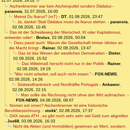
31.07.2026, 14:02
Aschenbrenner war kein Aschenputtel sondern Dädalus
-
paranoia
,
31.07.2026, 16:00
Meinst Du Ikarus? (mT)
-
DT
,
01.08.2026, 23:47
Ja, danke! Statt Dädalus muss da Ikarus stehen.
-
paranoia
,
02.08.2026, 10:45
Das ist der Scheideweg der Menscheit, KI oder Kapitalismus,
entweder oder!
-
Brutus
,
02.08.2026, 00:04
Dazu passt auch: Warum die Gesellschaft immer Idioten an
die Macht bringt
-
Rainer
,
02.08.2026, 13:47
Das ist das Wesen der westlichen Demokratien
-
Dieter
,
02.08.2026, 15:52
Das Mittelmaß herscht nicht nur in der Politik
-
Rainer
,
02.08.2026, 19:19
"Wer nicht arbeitet, soll auch nicht essen."
-
FOX-NEWS
,
02.08.2026, 14:26
Südwestfrankreich und Nordhälfte Portugals
-
Ankawor
,
02.08.2026, 22:15
Man sollte die Rechnung nicht ohne den Wirt aufmachen.
-
FOX-NEWS
,
04.08.2026, 08:07
Nomen est omen? Aschenbrenner ist eine historische
Berufsbezeichnung:
-
stokk'
,
02.08.2026, 17:37
DAX neues ATH , es gibt noch sehr sehr viel Geld zum abgreifen
-
Joe68
,
03.08.2026, 16:33
Nicht die Aktien (und Immobilien) gewinnen an Wert, sondern