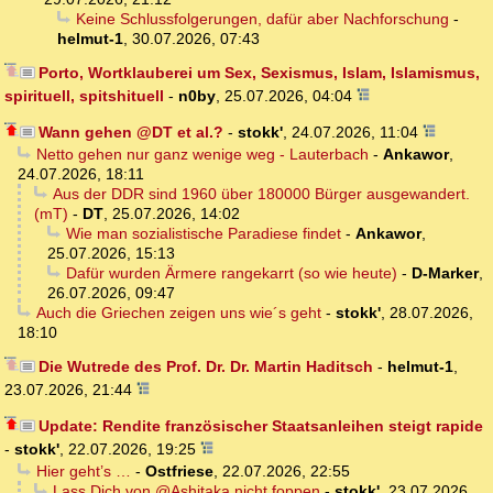
Keine Schlussfolgerungen, dafür aber Nachforschung
-
helmut-1
,
30.07.2026, 07:43
Porto, Wortklauberei um Sex, Sexismus, Islam, Islamismus,
spirituell, spitshituell
-
n0by
,
25.07.2026, 04:04
Wann gehen @DT et al.?
-
stokk'
,
24.07.2026, 11:04
Netto gehen nur ganz wenige weg - Lauterbach
-
Ankawor
,
24.07.2026, 18:11
Aus der DDR sind 1960 über 180000 Bürger ausgewandert.
(mT)
-
DT
,
25.07.2026, 14:02
Wie man sozialistische Paradiese findet
-
Ankawor
,
25.07.2026, 15:13
Dafür wurden Ärmere rangekarrt (so wie heute)
-
D-Marker
,
26.07.2026, 09:47
Auch die Griechen zeigen uns wie´s geht
-
stokk'
,
28.07.2026,
18:10
Die Wutrede des Prof. Dr. Dr. Martin Haditsch
-
helmut-1
,
23.07.2026, 21:44
Update: Rendite französischer Staatsanleihen steigt rapide
-
stokk'
,
22.07.2026, 19:25
Hier geht’s …
-
Ostfriese
,
22.07.2026, 22:55
Lass Dich von @Ashitaka nicht foppen
-
stokk'
,
23.07.2026,