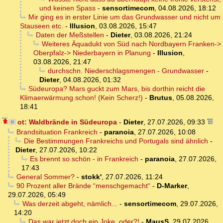
und keinen Spass
-
sensortimecom
,
04.08.2026, 18:12
Mir ging es in erster Linie um das Grundwasser und nicht um
Stauseen etc.
-
Illusion
,
03.08.2026, 15:47
Daten der Meßstellen
-
Dieter
,
03.08.2026, 21:24
Weiteres Äquadukt von Süd nach Nordbayern Franken->
Oberpfalz-> Niederbayern in Planung
-
Illusion
,
03.08.2026, 21:47
durchschn. Niederschlagsmengen - Grundwasser
-
Dieter
,
04.08.2026, 01:32
Südeuropa? Mars guckt zum Mars, bis dorthin reicht die
Klimaerwärmung schon! (Kein Scherz!)
-
Brutus
,
05.08.2026,
18:41
ot: Waldbrände in Südeuropa
-
Dieter
,
27.07.2026, 09:33
Brandsituation Frankreich
-
paranoia
,
27.07.2026, 10:08
Die Bestimmungen Frankreichs und Portugals sind ähnlich
-
Dieter
,
27.07.2026, 10:22
Es brennt so schön - in Frankreich
-
paranoia
,
27.07.2026,
17:43
General Sommer?
-
stokk'
,
27.07.2026, 11:24
90 Prozent aller Brände “menschgemacht“
-
D-Marker
,
29.07.2026, 05:49
Was derzeit abgeht, nämlich...
-
sensortimecom
,
29.07.2026,
14:20
Das war jetzt doch ein Joke, oder?!
-
MausS
,
29.07.2026,