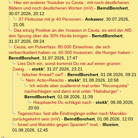
Hier ein anderer Youtuber zu Ceuta - mit noch deutlicheren
Bildern und noch deutlicheren Worten (mV)
-
BerndBorchert
,
30.07.2026, 20:12
37 Flixbusse mit je 40 Personen
-
Ankawor
,
30.07.2026,
21:05
Das einzig Positive an der Invasion in Ceuta: es wird der AfD
den Sprung über die 30% Hürde bringen
-
BerndBorchert
,
31.07.2026, 09:24
Ceuta, ein Pulverfass: 80.000 Einwohner, die sich
verbarrikadiert haben vs. 60.000 Invasoren, die Hunger haben
-
BerndBorchert
,
31.07.2026, 17:47
Lies Dich ein, sonst kommst Du nie auf einen grünen
Zweig...
-
stokk'
,
31.07.2026, 23:21
falscher thread? owT
-
BerndBorchert
,
01.08.2026, 09:21
Nein. Actio=Reactio
-
stokk'
,
01.08.2026, 10:58
Ich würde aber zuallererst mal unter "Reconquista"
nachschlagen und dann erst unter "Habsburger"
-
BerndBorchert
,
01.08.2026, 11:39
Hauptsache Du schlägst nach
-
stokk'
,
06.08.2026,
20:50
Tagesschau: fast alle Eindringlinge sollen nach Marokko
zurückgekehrt sein (mV)
-
BerndBorchert
,
01.08.2026, 12:03
Israel und Marokko gegen Spanien? mwL
-
Illusion
,
01.08.2026, 12:45