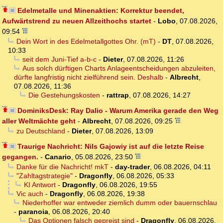
Edelmetalle und Minenaktien: Korrektur beendet,
Aufwärtstrend zu neuen Allzeithochs startet
-
Lobo
,
07.08.2026,
09:54
Dein Wort in des Edelmetallgottes Ohr. (mT)
-
DT
,
07.08.2026,
10:33
seit dem Juni-Tief a-b-c
-
Dieter
,
07.08.2026, 11:26
Aus solch dürftigen Charts Anlageentscheidungen abzuleiten,
dürfte langfristig nicht zielführend sein. Deshalb
-
Albrecht
,
07.08.2026, 11:36
Die Gestehungskosten
-
rattrap
,
07.08.2026, 14:27
DominiksDesk: Ray Dalio - Warum Amerika gerade den Weg
aller Weltmächte geht
-
Albrecht
,
07.08.2026, 09:25
zu Deutschland
-
Dieter
,
07.08.2026, 13:09
Traurige Nachricht: Nils Gajowiy ist auf die letzte Reise
gegangen.
-
Canario
,
05.08.2026, 23:50
Danke für die Nachricht! mkT
-
day-trader
,
06.08.2026, 04:11
"Zahltagstrategie"
-
Dragonfly
,
06.08.2026, 05:33
KI Antwort
-
Dragonfly
,
06.08.2026, 19:55
Vic auch
-
Dragonfly
,
06.08.2026, 19:38
Niederhoffer war entweder ziemlich dumm oder bauernschlau
-
paranoia
,
06.08.2026, 20:40
Das Optionen falsch gepreist sind
-
Dragonfly
,
06.08.2026,