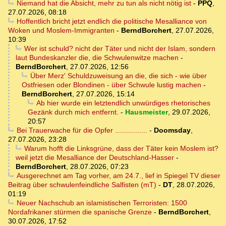
Niemand hat die Absicht, mehr zu tun als nicht nötig ist
-
PPQ
,
27.07.2026, 08:18
Hoffentlich bricht jetzt endlich die politische Mesalliance von
Woken und Moslem-Immigranten
-
BerndBorchert
,
27.07.2026,
10:39
Wer ist schuld? nicht der Täter und nicht der Islam, sondern
laut Bundeskanzler die, die Schwulenwitze machen
-
BerndBorchert
,
27.07.2026, 12:56
Über Merz' Schuldzuweisung an die, die sich - wie über
Ostfriesen oder Blondinen - über Schwule lustig machen
-
BerndBorchert
,
27.07.2026, 15:14
Ab hier wurde ein letztendlich unwürdiges rhetorisches
Gezänk durch mich entfernt.
-
Hausmeister
,
29.07.2026,
20:57
Bei Trauerwache für die Opfer ................
-
Doomsday
,
27.07.2026, 23:28
Warum hofft die Linksgrüne, dass der Täter kein Moslem ist?
weil jetzt die Mesalliance der Deutschland-Hasser
-
BerndBorchert
,
28.07.2026, 07:23
Ausgerechnet am Tag vorher, am 24.7., lief in Spiegel TV dieser
Beitrag über schwulenfeindliche Salfisten (mT)
-
DT
,
28.07.2026,
01:19
Neuer Nachschub an islamistischen Terroristen: 1500
Nordafrikaner stürmen die spanische Grenze
-
BerndBorchert
,
30.07.2026, 17:52