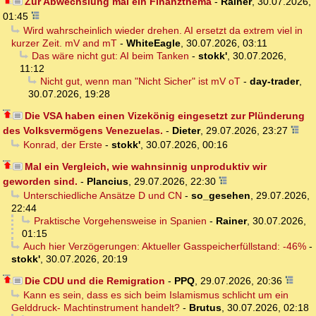
Zur Abwechslung mal ein Finanzthema
-
Rainer
,
30.07.2026,
01:45
Wird wahrscheinlich wieder drehen. AI ersetzt da extrem viel in
kurzer Zeit. mV and mT
-
WhiteEagle
,
30.07.2026, 03:11
Das wäre nicht gut: AI beim Tanken
-
stokk'
,
30.07.2026,
11:12
Nicht gut, wenn man "Nicht Sicher" ist mV oT
-
day-trader
,
30.07.2026, 19:28
Die VSA haben einen Vizekönig eingesetzt zur Plünderung
des Volksvermögens Venezuelas.
-
Dieter
,
29.07.2026, 23:27
Konrad, der Erste
-
stokk'
,
30.07.2026, 00:16
Mal ein Vergleich, wie wahnsinnig unproduktiv wir
geworden sind.
-
Plancius
,
29.07.2026, 22:30
Unterschiedliche Ansätze D und CN
-
so_gesehen
,
29.07.2026,
22:44
Praktische Vorgehensweise in Spanien
-
Rainer
,
30.07.2026,
01:15
Auch hier Verzögerungen: Aktueller Gasspeicherfüllstand: -46%
-
stokk'
,
30.07.2026, 20:19
Die CDU und die Remigration
-
PPQ
,
29.07.2026, 20:36
Kann es sein, dass es sich beim Islamismus schlicht um ein
Gelddruck- Machtinstrument handelt?
-
Brutus
,
30.07.2026, 02:18