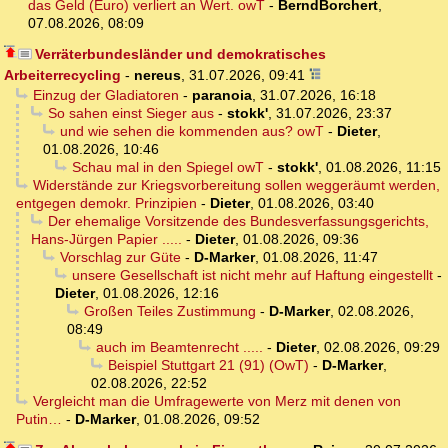
das Geld (Euro) verliert an Wert. owT
-
BerndBorchert
,
07.08.2026, 08:09
Verräterbundesländer und demokratisches
Arbeiterrecycling
-
nereus
,
31.07.2026, 09:41
Einzug der Gladiatoren
-
paranoia
,
31.07.2026, 16:18
So sahen einst Sieger aus
-
stokk'
,
31.07.2026, 23:37
und wie sehen die kommenden aus? owT
-
Dieter
,
01.08.2026, 10:46
Schau mal in den Spiegel owT
-
stokk'
,
01.08.2026, 11:15
Widerstände zur Kriegsvorbereitung sollen weggeräumt werden,
entgegen demokr. Prinzipien
-
Dieter
,
01.08.2026, 03:40
Der ehemalige Vorsitzende des Bundesverfassungsgerichts,
Hans-Jürgen Papier .....
-
Dieter
,
01.08.2026, 09:36
Vorschlag zur Güte
-
D-Marker
,
01.08.2026, 11:47
unsere Gesellschaft ist nicht mehr auf Haftung eingestellt
-
Dieter
,
01.08.2026, 12:16
Großen Teiles Zustimmung
-
D-Marker
,
02.08.2026,
08:49
auch im Beamtenrecht .....
-
Dieter
,
02.08.2026, 09:29
Beispiel Stuttgart 21 (91) (OwT)
-
D-Marker
,
02.08.2026, 22:52
Vergleicht man die Umfragewerte von Merz mit denen von
Putin…
-
D-Marker
,
01.08.2026, 09:52