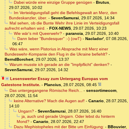
Dabei würde eine einzige Gruppe genügen
-
Brutus
,
29.07.2026, 10:02
Im Verteidigungsfall geht die Befehlsgewalt an Merz, den
Bundeskanzler, über.
-
SevenSamurai
,
29.07.2026, 14:34
Mal sehen, ob die Bunte Wehr ihre Linie im Verteidigungsfall
aufrecht erhalten wird.
-
FOX-NEWS
,
29.07.2026, 10:23
Wie wär's mit Queerwehr?
-
paranoia
,
29.07.2026, 10:40
Dann lieber "Bundesquer" :-) (owT)
-
Naclador'
,
07.08.2026,
06:47
Was wäre, wenn Pistorius in Absprache mit Merz einer
Bundeswehr-Kompanie den Flug in die Ukraine befiehlt?
-
BerndBorchert
,
29.07.2026, 13:37
Warum musste ich gerade an die "Impfpflicht" denken?
-
SevenSamurai
,
29.07.2026, 14:32
Lesenswerter Essay zum Untergang Europas vom
Gatestone Institute.
-
Plancius
,
28.07.2026, 08:45
Das untergegangene Römische Reich...
-
sensortimecom
,
28.07.2026, 11:54
keine Alternative? Mach die Augen auf!
-
Canario
,
28.07.2026,
14:10
Ungarn?
-
SevenSamurai
,
28.07.2026, 16:40
ja, auch und gerade Ungarn. Oder lebst du hinterm
Mond?
-
Canario
,
28.07.2026, 22:47
Dazu Mephistopheles mit der Bitte um Einfügung:
-
BBouvier
,