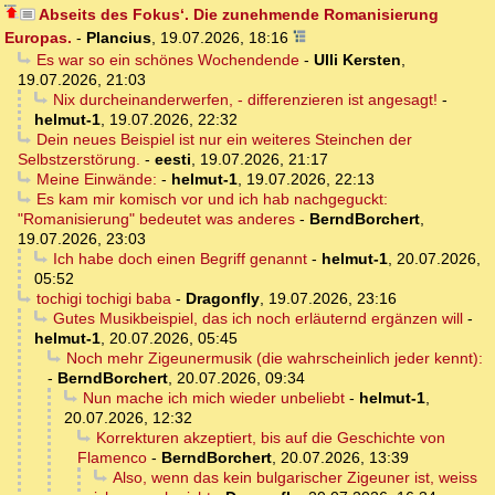
Abseits des Fokus‘. Die zunehmende Romanisierung
Europas.
-
Plancius
,
19.07.2026, 18:16
Es war so ein schönes Wochendende
-
Ulli Kersten
,
19.07.2026, 21:03
Nix durcheinanderwerfen, - differenzieren ist angesagt!
-
helmut-1
,
19.07.2026, 22:32
Dein neues Beispiel ist nur ein weiteres Steinchen der
Selbstzerstörung.
-
eesti
,
19.07.2026, 21:17
Meine Einwände:
-
helmut-1
,
19.07.2026, 22:13
Es kam mir komisch vor und ich hab nachgeguckt:
"Romanisierung" bedeutet was anderes
-
BerndBorchert
,
19.07.2026, 23:03
Ich habe doch einen Begriff genannt
-
helmut-1
,
20.07.2026,
05:52
tochigi tochigi baba
-
Dragonfly
,
19.07.2026, 23:16
Gutes Musikbeispiel, das ich noch erläuternd ergänzen will
-
helmut-1
,
20.07.2026, 05:45
Noch mehr Zigeunermusik (die wahrscheinlich jeder kennt):
-
BerndBorchert
,
20.07.2026, 09:34
Nun mache ich mich wieder unbeliebt
-
helmut-1
,
20.07.2026, 12:32
Korrekturen akzeptiert, bis auf die Geschichte von
Flamenco
-
BerndBorchert
,
20.07.2026, 13:39
Also, wenn das kein bulgarischer Zigeuner ist, weiss