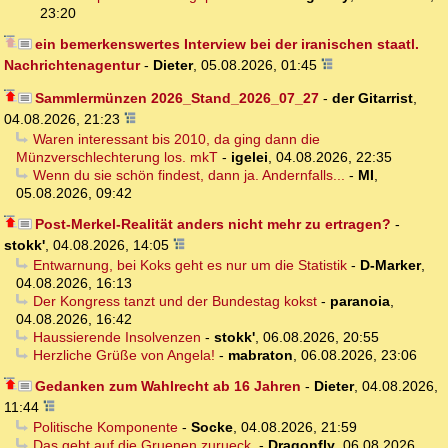
23:20
ein bemerkenswertes Interview bei der iranischen staatl.
Nachrichtenagentur
-
Dieter
,
05.08.2026, 01:45
Sammlermünzen 2026_Stand_2026_07_27
-
der Gitarrist
,
04.08.2026, 21:23
Waren interessant bis 2010, da ging dann die
Münzverschlechterung los. mkT
-
igelei
,
04.08.2026, 22:35
Wenn du sie schön findest, dann ja. Andernfalls...
-
MI
,
05.08.2026, 09:42
Post-Merkel-Realität anders nicht mehr zu ertragen?
-
stokk'
,
04.08.2026, 14:05
Entwarnung, bei Koks geht es nur um die Statistik
-
D-Marker
,
04.08.2026, 16:13
Der Kongress tanzt und der Bundestag kokst
-
paranoia
,
04.08.2026, 16:42
Haussierende Insolvenzen
-
stokk'
,
06.08.2026, 20:55
Herzliche Grüße von Angela!
-
mabraton
,
06.08.2026, 23:06
Gedanken zum Wahlrecht ab 16 Jahren
-
Dieter
,
04.08.2026,
11:44
Politische Komponente
-
Socke
,
04.08.2026, 21:59
Das geht auf die Gruenen zurueck.
-
Dragonfly
,
06.08.2026,