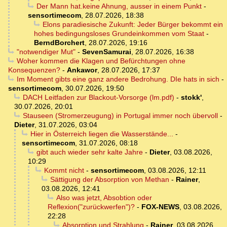
Der Mann hat.keine Ahnung, ausser in einem Punkt
-
sensortimecom
,
28.07.2026, 18:38
Elons paradiesische Zukunft: Jeder Bürger bekommt ein
hohes bedingungsloses Grundeinkommen vom Staat
-
BerndBorchert
,
28.07.2026, 19:16
"notwendiger Mut"
-
SevenSamurai
,
28.07.2026, 16:38
Woher kommen die Klagen und Befürchtungen ohne
Konsequenzen?
-
Ankawor
,
28.07.2026, 17:37
Im Moment gibts eine ganz andere Bedrohung. DIe hats in sich
-
sensortimecom
,
30.07.2026, 19:50
DACH Leitfaden zur Blackout-Vorsorge (lm.pdf)
-
stokk'
,
30.07.2026, 20:01
Stauseen (Stromerzeugung) in Portugal immer noch übervoll
-
Dieter
,
31.07.2026, 03:04
Hier in Österreich liegen die Wasserstände...
-
sensortimecom
,
31.07.2026, 08:18
gibt auch wieder sehr kalte Jahre
-
Dieter
,
03.08.2026,
10:29
Kommt nicht
-
sensortimecom
,
03.08.2026, 12:11
Sättigung der Absorption von Methan
-
Rainer
,
03.08.2026, 12:41
Also was jetzt, Absobtion oder
Reflexion("zurückwerfen")?
-
FOX-NEWS
,
03.08.2026,
22:28
Absorption und Strahlung
-
Rainer
,
03.08.2026,