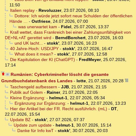
11:50
Italien replay
-
Revoluzzer
,
23.07.2026, 08:10
Dottore: Ich würde jetzt sofort neue Schulden der öffentlichen
Hände …
-
Ostfriese
,
24.07.2026, 07:00
was unerwartet kam
-
Fidel
,
25.07.2026, 13:37
Krall wettet, dass Frankreich bei einer Zahlungsunfähigkeit von
DE+NL+AT gerettet wird
-
BerndBorchert
,
23.07.2026, 16:03
und UK lacht...
-
stokk'
,
23.07.2026, 16:23
40 Jahre-Hoch: USD/JPY
-
stokk'
,
23.07.2026, 16:47
What does it mean?
-
stokk'
,
27.07.2026, 12:58
Die Kapitulation der KI (ChatGPT)
-
FredMeyer
,
25.07.2026,
17:14
Rumänien: Cyberkrimineller löscht die gesamte
Grundbuchdatenbank des Landes
-
lotte
,
21.07.2026, 20:28
Taschengeld aufbessern
-
JJB
,
21.07.2026, 21:15
Publik auf Golem
-
Rainer
,
21.07.2026, 22:05
Kleine Ergänzung:
-
helmut-1
,
22.07.2026, 05:34
Ergänzung zur Ergänzung:
-
helmut-1
,
22.07.2026, 13:23
Hier der Artikel bei der FR. Recht ausführlich. (mL)
-
DT
,
22.07.2026, 15:54
Update BZ
-
stokk'
,
27.07.2026, 07:37
Update zum update
-
helmut-1
,
30.07.2026, 15:14
Danke für Info kwT
-
stokk'
,
30.07.2026, 20:03