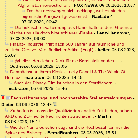
Afghanistan verwestlichen.
-
FOX-NEWS
,
06.08.2026, 13:57
Das hat desswegen nicht geklappt, weil es nie das
eigentliche Kriegsziel gewesen ist.
-
Naclador'
,
07.08.2026, 06:42
Die hektische Evakuierung aus Hanoi hatte andere Gruende. -
Mache uns alle doch bitte schlauer -Danke
-
Lenz-Hannover
,
07.08.2026, 09:00
Finanz-"Industrie" trifft nach 500 Jahren auf räumliche und
zeitliche Grenze: Verständlicher Artikel (Engl.)
-
heller
,
05.08.2026,
16:07
@heller: Herzlichen Dank für die Bereitstellung des …
-
Ostfriese
,
05.08.2026, 18:05
Demnächst an ihrem Kiosk - Lucky Donald & The Whale Of
Hormuz
-
mabraton
,
06.08.2026, 14:15
Auch der Disney-Film ist schon in den Startlöchern!
-
mabraton
,
06.08.2026, 15:46
Fachkräftemangel und hochbezahlte Stellenstreichungen
-
Dieter
,
03.08.2026, 12:49
Zu hoffen ist, dass die Qualifizierten endlich Zeit finden, neben
ARD und ZDF echte Nachrichten zu schauen.
-
Martin
,
03.08.2026, 15:12
Wie der Name es schon sagt, sind die Hochbezahlten nur die
Spitze des Eisbergs
-
BerndBorchert
,
03.08.2026, 15:51