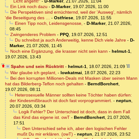
Licht angeht!“
-
D-Marker
,
21.07.2026, 11:04
Ein Link noch dazu
-
D-Marker
,
19.07.2026, 11:00
Die Perspektiven sind ernüchternd, weil der 'Ausweg', nämlich
'die Beseitigung des …
-
Ostfriese
,
19.07.2026, 11:55
Einen Tipp noch, Leidensgenosse,
-
D-Marker
,
21.07.2026,
08:45
Zwingenderes Problem
-
PPQ
,
19.07.2026, 12:51
Du schreibst ja auch Anderweitig, kenne Dich viele Jahre
-
D-
Marker
,
21.07.2026, 11:45
Noch eine Ergänzung, die krasser nicht sein kann
-
helmut-1
,
19.07.2026, 13:43
Spahn und sein Rücktritt
-
helmut-1
,
18.07.2026, 21:09
War glaube ich geplant,
-
lowkatmai
,
18.07.2026, 22:23
Bei den korrupten Millionen-Deals mit Masken über seinen Mann
hat das Bilderberg-Teflon noch gehalten
-
BerndBorchert
,
19.07.2026, 08:11
Heterosexuelle Männer sollten keine Töchter haben dürfen:
der Kindesmißbrauch ist doch fast vorprogrammiert.
-
neptun
,
20.07.2026, 03:34
Logik Fehler? Der Unterschied ist doch, dass in dem Fall
das Kind das eigene ist. owT
-
BerndBorchert
,
21.07.2026,
17:51
Den Unterschied sehe ich, aber den logischen Fehler
mußt Du mir erklären. (owT)
-
neptun
,
21.07.2026, 23:52