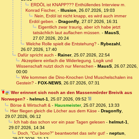
ERDÖL ist KNAPP??? Enthüllendes Interview m.
Konrad Fischer,
-
Illusion
,
26.07.2026, 19:03
Nein, Erdöl ist nicht knapp, es wird auch immer
Erdöl geben.
-
Dragonfly
,
27.07.2026, 16:31
Eigentlich zwar traurig, aber ich habe jetzt
tatsächlich laut auflachen müssen.
-
MausS
,
27.07.2026, 20:24
Welche Rolle spielt die Entstehung?
-
Rybezahl
,
26.07.2026, 17:40
Dafür spricht auch
-
Rainer
,
25.07.2026, 22:54
Akzeptiere einfach die Widerlegung. Logik und
Wissenschaft nutzt doch nur Menschen
-
MausS
,
26.07.2026,
00:00
Wie kommen die Dino-Knochen Und Muschelschalen ins
Gestein?
-
FOX-NEWS
,
26.07.2026, 07:31
Wer erinnert sich noch an den Massenmörder Breivik aus
Norwegen?
-
helmut-1
,
25.07.2026, 09:52
Börse & Wirtschaft &
-
Hausmeister
,
25.07.2026, 13:33
Hier fliegen gleich die Löcher aus dem Käse
-
Dragonfly
,
29.07.2026, 06:12
Ich hab das schon vor ein paar Tagen gelesen
-
helmut-1
,
29.07.2026, 14:34
Doch, "Cui bono?" beantwortet das sehr gut!
-
neptun
,
29.07.2026, 21:12