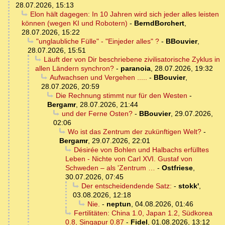
28.07.2026, 15:13
Elon hält dagegen: In 10 Jahren wird sich jeder alles leisten
können (wegen KI und Robotern)
-
BerndBorchert
,
28.07.2026, 15:22
"unglaubliche Fülle" - "Einjeder alles" ?
-
BBouvier
,
28.07.2026, 15:51
Läuft der von Dir beschriebene zivilisatorische Zyklus in
allen Ländern synchron?
-
paranoia
,
28.07.2026, 19:32
Aufwachsen und Vergehen .....
-
BBouvier
,
28.07.2026, 20:59
Die Rechnung stimmt nur für den Westen
-
Bergamr
,
28.07.2026, 21:44
und der Ferne Osten?
-
BBouvier
,
29.07.2026,
02:06
Wo ist das Zentrum der zukünftigen Welt?
-
Bergamr
,
29.07.2026, 22:01
Désirée von Bohlen und Halbachs erfülltes
Leben - Nichte von Carl XVI. Gustaf von
Schweden – als 'Zentrum …
-
Ostfriese
,
30.07.2026, 07:45
Der entscheidendende Satz:
-
stokk'
,
03.08.2026, 12:18
Nie.
-
neptun
,
04.08.2026, 01:46
Fertilitäten: China 1.0, Japan 1.2, Südkorea
0.8, Singapur 0.87
-
Fidel
,
01.08.2026, 13:12