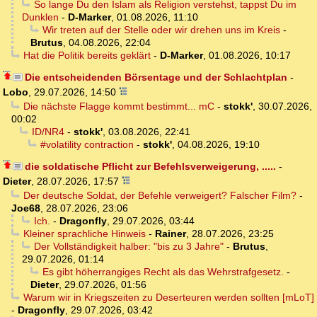
So lange Du den Islam als Religion verstehst, tappst Du im
Dunklen
-
D-Marker
,
01.08.2026, 11:10
Wir treten auf der Stelle oder wir drehen uns im Kreis
-
Brutus
,
04.08.2026, 22:04
Hat die Politik bereits geklärt
-
D-Marker
,
01.08.2026, 10:17
Die entscheidenden Börsentage und der Schlachtplan
-
Lobo
,
29.07.2026, 14:50
Die nächste Flagge kommt bestimmt... mC
-
stokk'
,
30.07.2026,
00:02
ID/NR4
-
stokk'
,
03.08.2026, 22:41
#volatility contraction
-
stokk'
,
04.08.2026, 19:10
die soldatische Pflicht zur Befehlsverweigerung, .....
-
Dieter
,
28.07.2026, 17:57
Der deutsche Soldat, der Befehle verweigert? Falscher Film?
-
Joe68
,
28.07.2026, 23:06
Ich.
-
Dragonfly
,
29.07.2026, 03:44
Kleiner sprachliche Hinweis
-
Rainer
,
28.07.2026, 23:25
Der Vollständigkeit halber: "bis zu 3 Jahre"
-
Brutus
,
29.07.2026, 01:14
Es gibt höherrangiges Recht als das Wehrstrafgesetz.
-
Dieter
,
29.07.2026, 01:56
Warum wir in Kriegszeiten zu Deserteuren werden sollten [mLoT]
-
Dragonfly
,
29.07.2026, 03:42