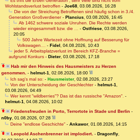
Es trifft die Erben Generation , sehr viele sind nicht vom
Wohlstandsverlust betroffen
-
Joe68
,
03.08.2026, 16:28
Die von der Streichung Betroffenen sind häufig schon in 3./4.
Generation Großverdiener
-
Plancius
,
03.08.2026, 16:45
Ab 1462 schwere soziale Unruhen. Die Rechte werden
wieder eingesammelt bzw. die …
-
Ostfriese
,
03.08.2026,
20:05
500 Jahre Wartezeit ohne Hoffnung auf Besserung für
Volkswagen....
-
Fidel
,
04.08.2026, 10:43
jeder 5. Arbeitsplatzverlust im Bereich KFZ-Branche =
aufgrund Konkurs
-
Dieter
,
03.08.2026, 17:18
Hab mir den Hinweis des Hausmeisters zu Herzen
genommen.
-
helmut-1
,
02.08.2026, 18:00
Ich sag's mal so:
-
Hausmeister
,
02.08.2026, 23:27
Von der Unterscheidung der Geschlechter
-
helmut-1
,
03.08.2026, 04:49
Wer kennt "wildberries"? Das ist das russische "Amazon".
-
helmut-1
,
04.08.2026, 10:02
Friedensfreuden in Porto, Terrortote in Stade und Berlin
-
n0by
,
01.08.2026, 07:28
Deine "endlose Geschichte"
-
Ankawor
,
01.08.2026, 14:15
Leopold Aschenbrenner ist implodiert.
-
Dragonfly
,