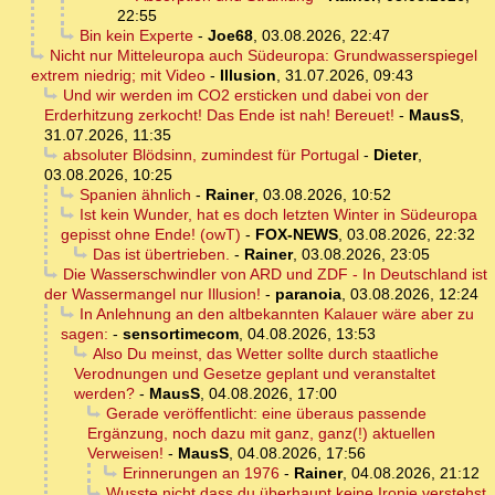
22:55
Bin kein Experte
-
Joe68
,
03.08.2026, 22:47
Nicht nur Mitteleuropa auch Südeuropa: Grundwasserspiegel
extrem niedrig; mit Video
-
Illusion
,
31.07.2026, 09:43
Und wir werden im CO2 ersticken und dabei von der
Erderhitzung zerkocht! Das Ende ist nah! Bereuet!
-
MausS
,
31.07.2026, 11:35
absoluter Blödsinn, zumindest für Portugal
-
Dieter
,
03.08.2026, 10:25
Spanien ähnlich
-
Rainer
,
03.08.2026, 10:52
Ist kein Wunder, hat es doch letzten Winter in Südeuropa
gepisst ohne Ende! (owT)
-
FOX-NEWS
,
03.08.2026, 22:32
Das ist übertrieben.
-
Rainer
,
03.08.2026, 23:05
Die Wasserschwindler von ARD und ZDF - In Deutschland ist
der Wassermangel nur Illusion!
-
paranoia
,
03.08.2026, 12:24
In Anlehnung an den altbekannten Kalauer wäre aber zu
sagen:
-
sensortimecom
,
04.08.2026, 13:53
Also Du meinst, das Wetter sollte durch staatliche
Verodnungen und Gesetze geplant und veranstaltet
werden?
-
MausS
,
04.08.2026, 17:00
Gerade veröffentlicht: eine überaus passende
Ergänzung, noch dazu mit ganz, ganz(!) aktuellen
Verweisen!
-
MausS
,
04.08.2026, 17:56
Erinnerungen an 1976
-
Rainer
,
04.08.2026, 21:12
Wusste nicht dass du überhaupt keine Ironie verstehst,