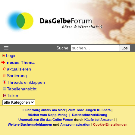
Suche:
Los
Login
neues Thema
aktualisieren
Sortierung
Threads einklappen
Tabellenansicht
Ticker
Fluchtburg autark am Meer
|
Zum Tode Jürgen Küßners
|
Bücher vom Kopp-Verlag |
Datenschutzerklärung
Unterstützen Sie das Gelbe Forum
durch
Käufe bei Amazon
! |
Weitere Buchempfehlungen
und
Amazonnavigation
|
Cookie-Einstellungen