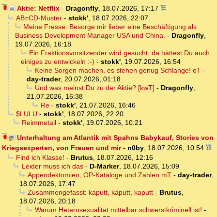
Aktie: Netflix
-
Dragonfly
,
18.07.2026, 17:17
AB=CD-Muster
-
stokk'
,
18.07.2026, 22:07
Meine Fresse. Besorge mir lieber eine Beschäftigung als
Business Development Manager USA und China.
-
Dragonfly
,
19.07.2026, 16:18
Ein Fraktionsvorsitzender wird gesucht, da hättest Du auch
einiges zu entwickeln :-)
-
stokk'
,
19.07.2026, 16:54
Keine Sorgen machen, es stehen genug Schlange! oT
-
day-trader
,
20.07.2026, 01:18
Und was meinst Du zu der Aktie? [kwT]
-
Dragonfly
,
21.07.2026, 16:38
Re
-
stokk'
,
21.07.2026, 16:46
$LULU
-
stokk'
,
18.07.2026, 22:20
Reimmetall
-
stokk'
,
19.07.2026, 10:21
Unterhaltung am Atlantik mit Spahns Babykauf, Stories von
Kriegsexperten, von Frauen und mir
-
n0by
,
18.07.2026, 10:54
Find ich Klasse!
-
Brutus
,
18.07.2026, 12:16
Leider muss ich das
-
D-Marker
,
18.07.2026, 15:09
Appendektomien, OP-Kataloge und Zahlen mT
-
day-trader
,
18.07.2026, 17:47
Zusammengefasst: kaputt, kaputt, kaputt
-
Brutus
,
18.07.2026, 20:18
Warum Heterosexualität mittelbar schwerstkriminell ist!
-