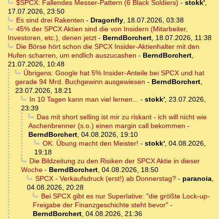
$SPCX: Fallendes Messer-Pattern (6 Black Soldiers)
-
stokk'
,
17.07.2026, 23:50
Es sind drei Rakenten
-
Dragonfly
,
18.07.2026, 03:38
45% der SPCX Aktien sind die von Insidern (Mitarbeiter,
Investoren, etc.), denen jetzt
-
BerndBorchert
,
18.07.2026, 11:38
Die Börse hört schon die SPCX Insider-Aktienhalter mit den
Hufen scharren, um endlich auszucashen
-
BerndBorchert
,
21.07.2026, 10:48
Übrigens: Google hat 5% Insider-Anteile bei SPCX und hat
gerade 94 Mrd. Buchgewinn ausgewiesen
-
BerndBorchert
,
23.07.2026, 18:21
In 10 Tagen kann man viel lernen...
-
stokk'
,
23.07.2026,
23:39
Das mit short selling ist mir zu riskant - ich will nicht wie
Aschenbrenner (s.o.) einen margin call bekommen
-
BerndBorchert
,
04.08.2026, 19:10
OK. Übung macht den Meister!
-
stokk'
,
04.08.2026,
19:18
Die Bildzeitung zu den Risiken der SPCX Aktie in dieser
Woche
-
BerndBorchert
,
04.08.2026, 18:50
SPCX - Verkaufsdruck (erst!) ab Donnerstag?
-
paranoia
,
04.08.2026, 20:28
Bei SPCX gibt es nur Superlative: "die größte Lock-up-
Freigabe der Finanzgeschichte steht bevor"
-
BerndBorchert
,
04.08.2026, 21:36